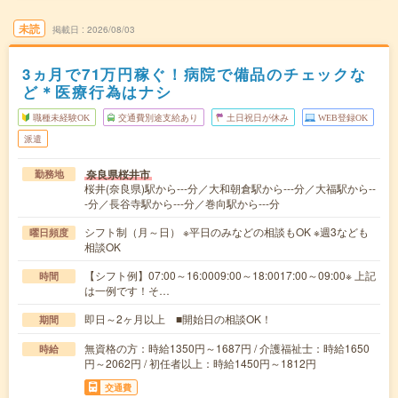
未読
掲載日
2026/08/03
3ヵ月で71万円稼ぐ！病院で備品のチェックな
ど＊医療行為はナシ
職種未経験OK
交通費別途支給あり
土日祝日が休み
WEB登録OK
派遣
奈良県桜井市
勤務地
桜井(奈良県)駅から---分／大和朝倉駅から---分／大福駅から--
-分／長谷寺駅から---分／巻向駅から---分
シフト制（月～日） ※平日のみなどの相談もOK ※週3なども
曜日頻度
相談OK
【シフト例】07:00～16:0009:00～18:0017:00～09:00※ 上記
時間
は一例です！そ…
即日～2ヶ月以上 ■開始日の相談OK！
期間
無資格の方：時給1350円～1687円 / 介護福祉士：時給1650
時給
円～2062円 / 初任者以上：時給1450円～1812円
交通費