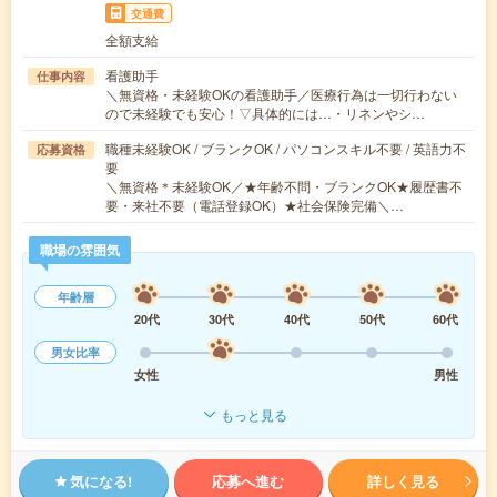
交通費
全額支給
看護助手
仕事内容
＼無資格・未経験OKの看護助手／医療行為は一切行わない
ので未経験でも安心！▽具体的には…・リネンやシ…
職種未経験OK / ブランクOK / パソコンスキル不要 / 英語力不
応募資格
要
＼無資格＊未経験OK／★年齢不問・ブランクOK★履歴書不
要・来社不要（電話登録OK）★社会保険完備＼…
職場の雰囲気
年齢層
20代
30代
40代
50代
60代
男女比率
女性
男性
もっと見る
気になる!
応募へ進む
詳しく見る