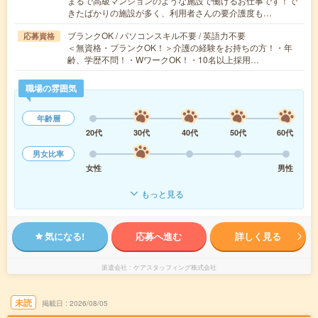
まるで高級マンションのような施設で働けるお仕事です！で
きたばかりの施設が多く、利用者さんの要介護度も…
ブランクOK / パソコンスキル不要 / 英語力不要
応募資格
＜無資格・ブランクOK！＞介護の経験をお持ちの方！・年
齢、学歴不問！・WワークOK！・10名以上採用…
職場の雰囲気
年齢層
20代
30代
40代
50代
60代
男女比率
女性
男性
もっと見る
気になる!
応募へ進む
詳しく見る
派遣会社
ケアスタッフィング株式会社
未読
掲載日
2026/08/05