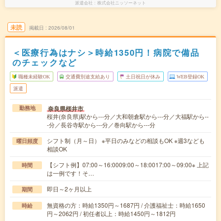
派遣会社
株式会社ニッソーネット
未読
掲載日
2026/08/01
＜医療行為はナシ＞時給1350円！病院で備品
のチェックなど
職種未経験OK
交通費別途支給あり
土日祝日が休み
WEB登録OK
派遣
奈良県桜井市
勤務地
桜井(奈良県)駅から---分／大和朝倉駅から---分／大福駅から--
-分／長谷寺駅から---分／巻向駅から---分
シフト制（月～日） ※平日のみなどの相談もOK ※週3なども
曜日頻度
相談OK
【シフト例】07:00～16:0009:00～18:0017:00～09:00※ 上記
時間
は一例です！そ…
即日～2ヶ月以上
期間
無資格の方：時給1350円～1687円 / 介護福祉士：時給1650
時給
円～2062円 / 初任者以上：時給1450円～1812円