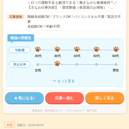
＼日々の運動不足も解消できる！働きながら健康維持＊／
【主なお仕事内容】・環境整備（各部屋のお掃除）・…
職種未経験OK / ブランクOK / パソコンスキル不要 / 英語力不
応募資格
要
未経験OK！年齢不問
職場の雰囲気
年齢層
20代
30代
40代
50代
60代
男女比率
女性
男性
もっと見る
気になる!
応募へ進む
詳しく見る
派遣会社
株式会社ルフト・メディカルケア 神戸支店
未読
掲載日
2026/08/05