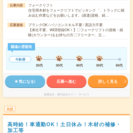
フォークリフト
仕事内容
住宅用木材をフォークリフトでピッキンク゛、トラックに積
み込む作業などをお願いします。(派遣)資格、経…
ブランクOK / パソコンスキル不要 / 英語力不要
応募資格
【来社不要、WEB登録OK！】〇フォークリフトの資格・経
験(カウンター)をお持ちの方〇フリーター、主…
職場の雰囲気
年齢層
20代
30代
40代
50代
60代
気になる!
応募へ進む
詳しく見る
派遣会社
株式会社テクノ・サービス
未読
高時給！車通勤OK！土日休み！木材の補修・
加工等