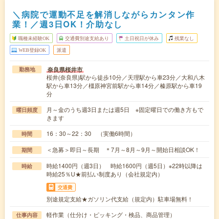
＼病院で運動不足を解消しながらカンタン作
業！／週3日OK！介助なし
職種未経験OK
交通費別途支給あり
土日祝日が休み
残業なし
WEB登録OK
派遣
奈良県桜井市
勤務地
桜井(奈良県)駅から徒歩10分／天理駅から車23分／大和八木
駅から車13分／橿原神宮前駅から車14分／榛原駅から車19
分
月～金のうち週3日または週5日 ※固定曜日での働き方もで
曜日頻度
きます
16：30～22：30 （実働6時間）
時間
＜急募＞即日～長期 ＊7月～8月～9月～開始日相談OK！
期間
時給1400円（週3日） 時給1600円（週5日）※22時以降は
時給
時給25％U★前払い制度あり（会社規定内）
交通費
別途規定支給★ガソリン代支給（規定内）駐車場無料！
軽作業（仕分け・ピッキング・検品、商品管理）
仕事内容