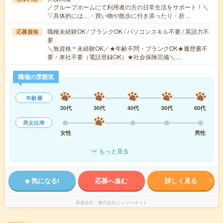
／グループホームにて利用者の方の日常生活をサポート！＼
▽具体的には…・買い物や散歩に付き添ったり・折…
職種未経験OK / ブランクOK / パソコンスキル不要 / 英語力不
応募資格
要
＼無資格＊未経験OK／★年齢不問・ブランクOK★履歴書不
要・来社不要（電話登録OK）★社会保険完備＼…
職場の雰囲気
年齢層
20代
30代
40代
50代
60代
男女比率
女性
男性
もっと見る
気になる!
応募へ進む
詳しく見る
派遣会社
株式会社ニッソーネット