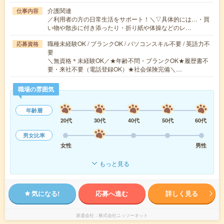
介護関連
仕事内容
／利用者の方の日常生活をサポート！＼▽具体的には…・買
い物や散歩に付き添ったり・折り紙や体操などのレ…
職種未経験OK / ブランクOK / パソコンスキル不要 / 英語力不
応募資格
要
＼無資格＊未経験OK／★年齢不問・ブランクOK★履歴書不
要・来社不要（電話登録OK）★社会保険完備＼…
職場の雰囲気
年齢層
20代
30代
40代
50代
60代
男女比率
女性
男性
もっと見る
気になる!
応募へ進む
詳しく見る
派遣会社
株式会社ニッソーネット