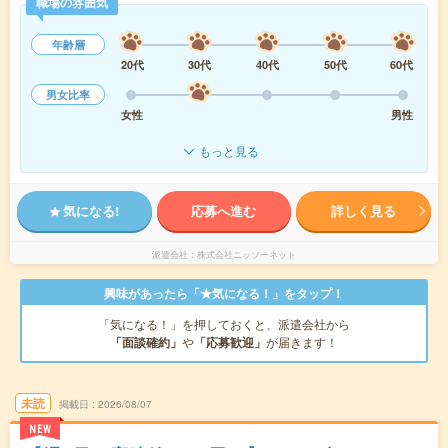
職場の雰囲気
年齢層
20代
30代
40代
50代
60代
男女比率
女性
男性
もっと見る
気になる!
応募へ進む
詳しく見る
派遣会社
株式会社ニッソーネット
興味があったら「★気になる！」をタップ！
「気になる！」を押しておくと、派遣会社から
「面談確約」
や
「応募歓迎」
が届きます！
未読
掲載日
2026/08/07
NEW