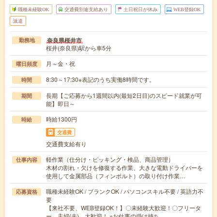
職種未経験OK
交通費別途支給あり
土日祝日が休み
WEB登録OK
派遣
奈良県桜井市
勤務地
桜井(奈良県)駅から車5分
月～金・祝
曜日頻度
8:30～17:30※表記のうち実働8時間です。
時間
長期【ご応募から1週間以内(最短2日目)のスピード就業が可
期間
能】即日～
時給1300円
時給
交通費
交通費支給有り
軽作業（仕分け・ピッキング・検品、商品管理）
仕事内容
木材の割れ・欠けを修復する作業、大きな電動ドライバーを
使用して金属部品（フィンボルト）の取り付け作業…
職種未経験OK / ブランクOK / パソコンスキル不要 / 英語力不
応募資格
要
【来社不要、WEB登録OK！】〇未経験大歓迎！〇フリータ
ー、主婦(夫) 大歓迎！ ※お仕事の掛け持ち…