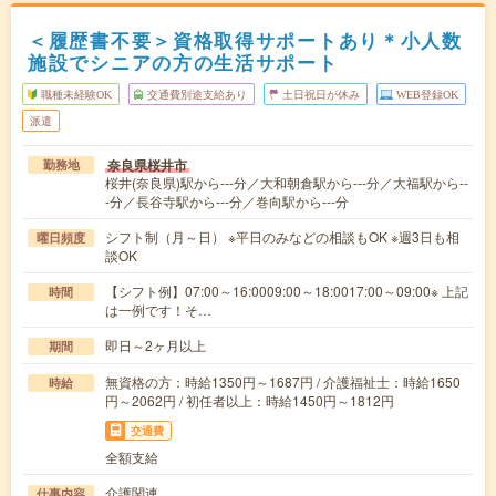
＜履歴書不要＞資格取得サポートあり＊小人数
施設でシニアの方の生活サポート
職種未経験OK
交通費別途支給あり
土日祝日が休み
WEB登録OK
派遣
奈良県桜井市
勤務地
桜井(奈良県)駅から---分／大和朝倉駅から---分／大福駅から--
-分／長谷寺駅から---分／巻向駅から---分
シフト制（月～日） ※平日のみなどの相談もOK ※週3日も相
曜日頻度
談OK
【シフト例】07:00～16:0009:00～18:0017:00～09:00※ 上記
時間
は一例です！そ…
即日～2ヶ月以上
期間
無資格の方：時給1350円～1687円 / 介護福祉士：時給1650
時給
円～2062円 / 初任者以上：時給1450円～1812円
交通費
全額支給
介護関連
仕事内容