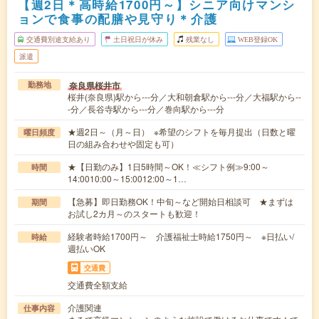
【週2日＊高時給1700円～】シニア向けマンシ
ョンで食事の配膳や見守り＊介護
交通費別途支給あり
土日祝日が休み
残業なし
WEB登録OK
派遣
奈良県桜井市
勤務地
桜井(奈良県)駅から---分／大和朝倉駅から---分／大福駅から--
-分／長谷寺駅から---分／巻向駅から---分
★週2日～（月～日） ※希望のシフトを毎月提出（日数と曜
曜日頻度
日の組み合わせや固定も可）
★【日勤のみ】1日5時間～OK！≪シフト例≫9:00～
時間
14:0010:00～15:0012:00～1…
【急募】即日勤務OK！中旬～など開始日相談可 ★まずは
期間
お試し2カ月～のスタートも歓迎！
経験者時給1700円～ 介護福祉士時給1750円～ ※日払い/
時給
週払いOK
交通費
交通費全額支給
介護関連
仕事内容