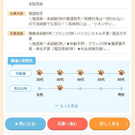
全額支給
看護助手
仕事内容
＼無資格・未経験OKの看護助手／医療行為は一切行わない
ので未経験でも安心！▽具体的には…・リネンやシ…
職種未経験OK / ブランクOK / パソコンスキル不要 / 英語力不
応募資格
要
＼無資格＊未経験OK／★年齢不問・ブランクOK★履歴書不
要・来社不要（電話登録OK）★社会保険完備＼…
職場の雰囲気
年齢層
20代
30代
40代
50代
60代
男女比率
女性
男性
もっと見る
気になる!
応募へ進む
詳しく見る