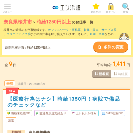
メニュー
気になる!
ログイン
検索
奈良県桜井市
×
時給1250円以上
のお仕事一覧
桜井市の派遣のお仕事情報です。
オフィスワーク・事務系
、
営業・販売・サービス系
、
クリエイティブ系
などのお仕事を取り揃えています。さらに、
短期
・
単発
などの期
間や、
職種未経験OK
などのこだわり条件で絞り込んでいただけます。
条件の変更
奈良県桜井市 / 時給1250円以上
9
1,411
全
件
平均時給:
円
時給順
新着順
未読
掲載日
2026/08/09
NEW
【医療行為はナシ】時給1350円！病院で備品
のチェックなど
職種未経験OK
交通費別途支給あり
土日祝日が休み
WEB登録OK
派遣
奈良県桜井市
勤務地