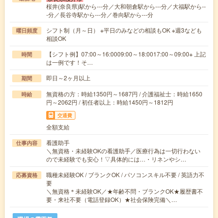
桜井(奈良県)駅から---分／大和朝倉駅から---分／大福駅から--
-分／長谷寺駅から---分／巻向駅から---分
シフト制（月～日） ※平日のみなどの相談もOK ※週3なども
曜日頻度
相談OK
【シフト例】07:00～16:0009:00～18:0017:00～09:00※ 上記
時間
は一例です！そ…
即日～2ヶ月以上
期間
無資格の方：時給1350円～1687円 / 介護福祉士：時給1650
時給
円～2062円 / 初任者以上：時給1450円～1812円
交通費
全額支給
看護助手
仕事内容
＼無資格・未経験OKの看護助手／医療行為は一切行わない
ので未経験でも安心！▽具体的には…・リネンやシ…
職種未経験OK / ブランクOK / パソコンスキル不要 / 英語力不
応募資格
要
＼無資格＊未経験OK／★年齢不問・ブランクOK★履歴書不
要・来社不要（電話登録OK）★社会保険完備＼…