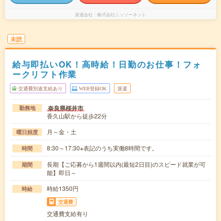
派遣会社
株式会社ニッソーネット
未読
給与即払いOK！高時給！日勤のお仕事！フォ
ークリフト作業
交通費別途支給あり
WEB登録OK
派遣
奈良県桜井市
勤務地
香久山駅から徒歩22分
月～金・土
曜日頻度
8:30～17:30※表記のうち実働8時間です。
時間
長期【ご応募から1週間以内(最短2日目)のスピード就業が可
期間
能】即日～
時給1350円
時給
交通費
交通費支給有り