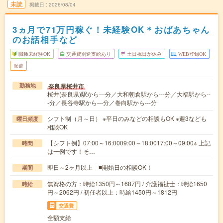
未読
掲載日
2026/08/04
3ヵ月で71万円稼ぐ！未経験OK＊おばあちゃん
のお話相手など
職種未経験OK
交通費別途支給あり
土日祝日が休み
WEB登録OK
派遣
奈良県桜井市
勤務地
桜井(奈良県)駅から---分／大和朝倉駅から---分／大福駅から--
-分／長谷寺駅から---分／巻向駅から---分
シフト制（月～日） ※平日のみなどの相談もOK ※週3なども
曜日頻度
相談OK
【シフト例】07:00～16:0009:00～18:0017:00～09:00※ 上記
時間
は一例です！そ…
即日～2ヶ月以上 ■開始日の相談OK！
期間
無資格の方：時給1350円～1687円 / 介護福祉士：時給1650
時給
円～2062円 / 初任者以上：時給1450円～1812円
交通費
全額支給