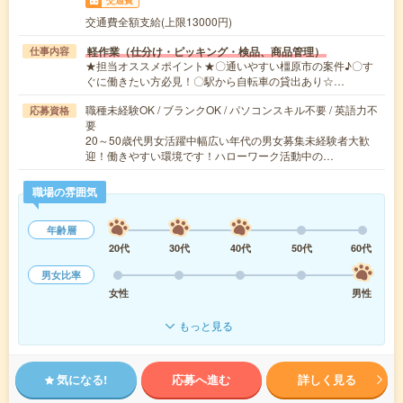
交通費全額支給(上限13000円)
軽作業（仕分け・ピッキング・検品、商品管理）
仕事内容
★担当オススメポイント★〇通いやすい橿原市の案件♪〇す
ぐに働きたい方必見！〇駅から自転車の貸出あり☆…
職種未経験OK / ブランクOK / パソコンスキル不要 / 英語力不
応募資格
要
20～50歳代男女活躍中幅広い年代の男女募集未経験者大歓
迎！働きやすい環境です！ハローワーク活動中の…
職場の雰囲気
年齢層
20代
30代
40代
50代
60代
男女比率
女性
男性
もっと見る
気になる!
応募へ進む
詳しく見る