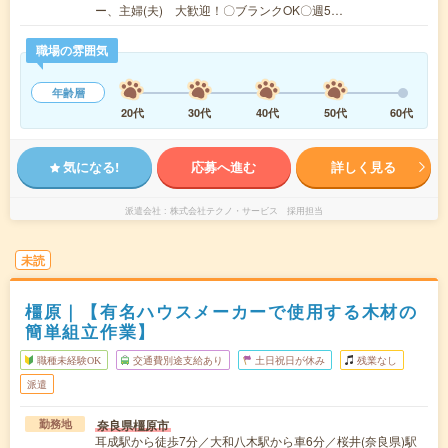
ー、主婦(夫) 大歓迎！〇ブランクOK〇週5…
職場の雰囲気
年齢層
20代
30代
40代
50代
60代
気になる!
応募へ進む
詳しく見る
派遣会社
株式会社テクノ・サービス 採用担当
未読
橿原｜【有名ハウスメーカーで使用する木材の
簡単組立作業】
職種未経験OK
交通費別途支給あり
土日祝日が休み
残業なし
派遣
奈良県橿原市
勤務地
耳成駅から徒歩7分／大和八木駅から車6分／桜井(奈良県)駅