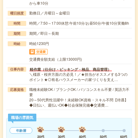
から車10分
勤務日／月曜日～金曜日
曜日頻度
時間／7:50～17:00休憩:午前10分/お昼50分/午後10分実働8h
時間
期間／即日～長期
期間
時給1230円
時給
交通費
交通費全額支給（上限13000円)
軽作業（仕分け・ピッキング・検品、商品管理）
仕事内容
＼橿原・桜井方面の方必見！／★担当がオススメする3つの
ポイント★◎有名ハウスメーカーの家づくりを支え…
職種未経験OK / ブランクOK / パソコンスキル不要 / 英語力不
応募資格
要
20～50代男性活躍中！未経験OK資格・スキル不問【待遇】
◆日払い、週払いOK◆社会保険完備◆交通費…
職場の雰囲気
年齢層
20代
30代
40代
50代
60代