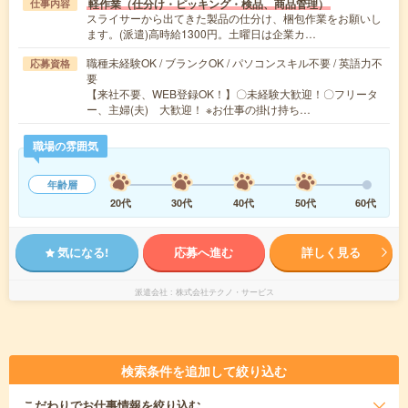
軽作業（仕分け・ピッキング・検品、商品管理）
仕事内容
スライサーから出てきた製品の仕分け、梱包作業をお願いし
ます。(派遣)高時給1300円。土曜日は企業カ…
職種未経験OK / ブランクOK / パソコンスキル不要 / 英語力不
応募資格
要
【来社不要、WEB登録OK！】〇未経験大歓迎！〇フリータ
ー、主婦(夫) 大歓迎！ ※お仕事の掛け持ち…
職場の雰囲気
年齢層
20代
30代
40代
50代
60代
気になる!
応募へ進む
詳しく見る
派遣会社
株式会社テクノ・サービス
検索条件を追加して絞り込む
こだわり
でお仕事情報を絞り込む