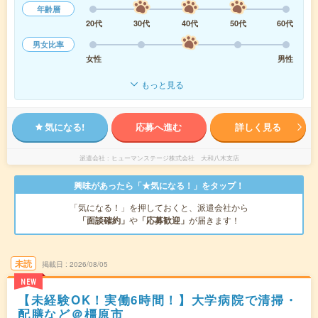
年齢層
20代
30代
40代
50代
60代
男女比率
女性
男性
もっと見る
気になる!
応募へ進む
詳しく見る
派遣会社
ヒューマンステージ株式会社 大和八木支店
興味があったら「★気になる！」をタップ！
「気になる！」を押しておくと、派遣会社から
「面談確約」
や
「応募歓迎」
が届きます！
未読
掲載日
2026/08/05
NEW
【未経験OK！実働6時間！】大学病院で清掃・
配膳など＠橿原市