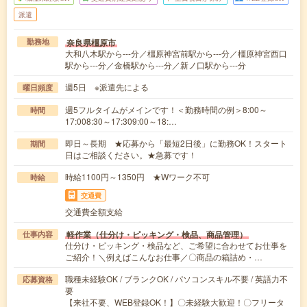
派遣
奈良県橿原市
勤務地
大和八木駅から---分／橿原神宮前駅から---分／橿原神宮西口
駅から---分／金橋駅から---分／新ノ口駅から---分
週5日 ※派遣先による
曜日頻度
週5フルタイムがメインです！＜勤務時間の例＞8:00～
時間
17:008:30～17:309:00～18:…
即日～長期 ★応募から「最短2日後」に勤務OK！スタート
期間
日はご相談ください。★急募です！
時給1100円～1350円 ★Wワーク不可
時給
交通費
交通費全額支給
軽作業（仕分け・ピッキング・検品、商品管理）
仕事内容
仕分け・ピッキング・検品など、ご希望に合わせてお仕事を
ご紹介！＼例えばこんなお仕事／〇商品の箱詰め・…
職種未経験OK / ブランクOK / パソコンスキル不要 / 英語力不
応募資格
要
【来社不要、WEB登録OK！】〇未経験大歓迎！〇フリータ