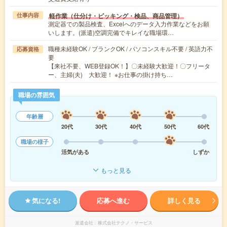
軽作業（仕分け・ピッキング・検品、商品管理）
仕事内容
測定器での製品検査、Excelへのデータ入力作業などをお願
いします。(派遣)空調完備でキレイな職場環…
職種未経験OK / ブランクOK / パソコンスキル不要 / 英語力不
応募資格
要
【来社不要、WEB登録OK！】〇未経験大歓迎！〇フリータ
ー、主婦(夫) 大歓迎！ ※お仕事の掛け持ち…
職場の雰囲気
年齢層
20代
30代
40代
50代
60代
職場の様子
活気がある
しずか
もっと見る
気になる!
応募へ進む
詳しく見る
派遣会社
株式会社テクノ・サービス