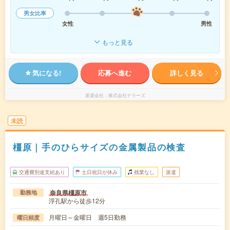
男女比率
女性
男性
もっと見る
気になる!
応募へ進む
詳しく見る
派遣会社
株式会社ナラーズ
未読
橿原｜手のひらサイズの金属製品の検査
交通費別途支給あり
土日祝日が休み
残業なし
派遣
奈良県橿原市
勤務地
浮孔駅から徒歩12分
月曜日～金曜日 週5日勤務
曜日頻度