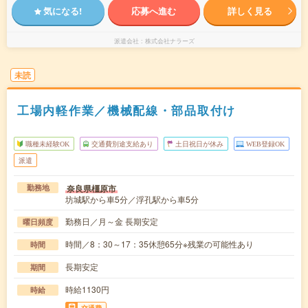
気になる!
応募へ進む
詳しく見る
派遣会社
株式会社ナラーズ
未読
工場内軽作業／機械配線・部品取付け
職種未経験OK
交通費別途支給あり
土日祝日が休み
WEB登録OK
派遣
奈良県橿原市
勤務地
坊城駅から車5分／浮孔駅から車5分
勤務日／月～金 長期安定
曜日頻度
時間／8：30～17：35休憩65分※残業の可能性あり
時間
長期安定
期間
時給1130円
時給
交通費