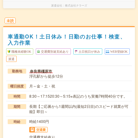
派遣会社
株式会社ナラーズ
未読
車通勤OK！土日休み！日勤のお仕事！検査、
入力作業
職種未経験OK
交通費別途支給あり
土日祝日が休み
WEB登録OK
派遣
奈良県橿原市
勤務地
浮孔駅から徒歩12分
月～金・土・祝
曜日頻度
8:30～17:1520:30～5:15※表記のうち実働7時間40分です。
時間
長期【ご応募から1週間以内(最短2日目)のスピード就業が可
期間
能】即日～
時給1400円
時給
交通費
交通費支給有り