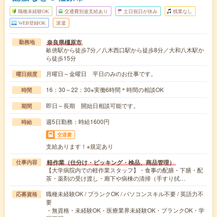
職種未経験OK
交通費別途支給あり
土日祝日が休み
残業なし
WEB登録OK
派遣
奈良県橿原市
勤務地
畝傍駅から徒歩7分／八木西口駅から徒歩8分／大和八木駅か
ら徒歩15分
月曜日～金曜日 平日のみのお仕事です。
曜日頻度
16：30～22：30※実働6時間＊時間の相談OK
時間
即日～長期 開始日相談可能です。
期間
週5日勤務：時給1600円
時給
交通費
支給あります！※規定あり
軽作業（仕分け・ピッキング・検品、商品管理）
仕事内容
【大学病院内での軽作業スタッフ】・食事の配膳・下膳・配
茶・薬剤の受け渡し・廊下や病棟の清掃（手すり拭…
職種未経験OK / ブランクOK / パソコンスキル不要 / 英語力不
応募資格
要
・無資格・未経験OK・医療業界未経験OK・ブランクOK・学