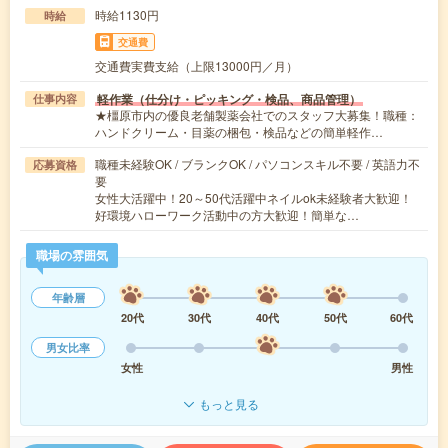
時給1130円
時給
交通費
交通費実費支給（上限13000円／月）
軽作業（仕分け・ピッキング・検品、商品管理）
仕事内容
★橿原市内の優良老舗製薬会社でのスタッフ大募集！職種：
ハンドクリーム・目薬の梱包・検品などの簡単軽作…
職種未経験OK / ブランクOK / パソコンスキル不要 / 英語力不
応募資格
要
女性大活躍中！20～50代活躍中ネイルok未経験者大歓迎！
好環境ハローワーク活動中の方大歓迎！簡単な…
職場の雰囲気
年齢層
20代
30代
40代
50代
60代
男女比率
女性
男性
もっと見る