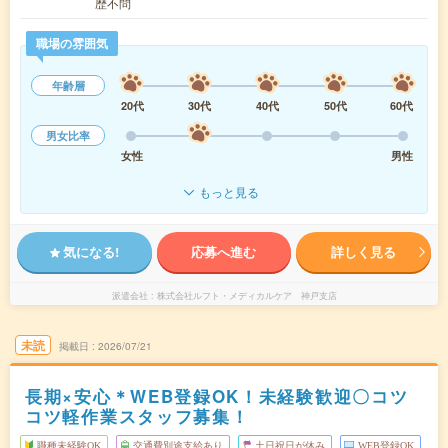
歴不問
職場の雰囲気
年齢層
20代
30代
40代
50代
60代
男女比率
女性
男性
もっと見る
気になる!
応募へ進む
詳しく見る
派遣会社
株式会社ルフト・メディカルケア 神戸支店
未読
掲載日
2026/07/21
長期×安心＊WEB登録OK！未経験歓迎〇コツ
コツ軽作業スタッフ募集！
職種未経験OK
交通費別途支給あり
土日祝日が休み
WEB登録OK