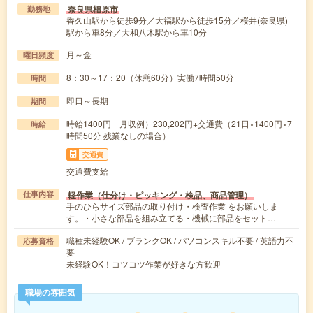
奈良県橿原市
勤務地
香久山駅から徒歩9分／大福駅から徒歩15分／桜井(奈良県)
駅から車8分／大和八木駅から車10分
月～金
曜日頻度
8：30～17：20（休憩60分）実働7時間50分
時間
即日～長期
期間
時給1400円 月収例）230,202円+交通費（21日×1400円×7
時給
時間50分 残業なしの場合）
交通費
交通費支給
軽作業（仕分け・ピッキング・検品、商品管理）
仕事内容
手のひらサイズ部品の取り付け・検査作業 をお願いしま
す。・小さな部品を組み立てる・機械に部品をセット…
職種未経験OK / ブランクOK / パソコンスキル不要 / 英語力不
応募資格
要
未経験OK！コツコツ作業が好きな方歓迎
職場の雰囲気