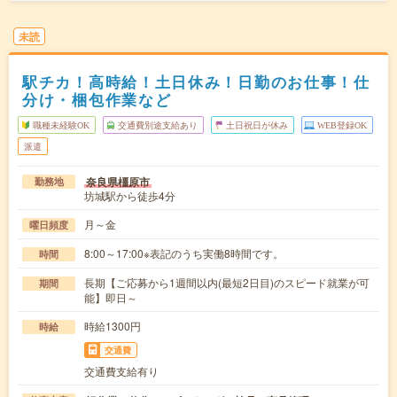
未読
駅チカ！高時給！土日休み！日勤のお仕事！仕
分け・梱包作業など
職種未経験OK
交通費別途支給あり
土日祝日が休み
WEB登録OK
派遣
奈良県橿原市
勤務地
坊城駅から徒歩4分
月～金
曜日頻度
8:00～17:00※表記のうち実働8時間です。
時間
長期【ご応募から1週間以内(最短2日目)のスピード就業が可
期間
能】即日～
時給1300円
時給
交通費
交通費支給有り