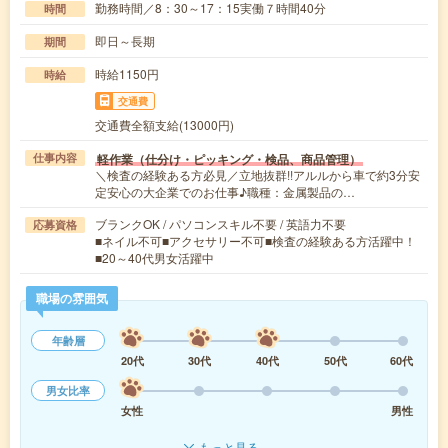
勤務時間／8：30～17：15実働７時間40分
時間
即日～長期
期間
時給1150円
時給
交通費
交通費全額支給(13000円)
軽作業（仕分け・ピッキング・検品、商品管理）
仕事内容
＼検査の経験ある方必見／立地抜群!!アルルから車で約3分安
定安心の大企業でのお仕事♪職種：金属製品の…
ブランクOK / パソコンスキル不要 / 英語力不要
応募資格
■ネイル不可■アクセサリー不可■検査の経験ある方活躍中！
■20～40代男女活躍中
職場の雰囲気
年齢層
20代
30代
40代
50代
60代
男女比率
女性
男性
もっと見る