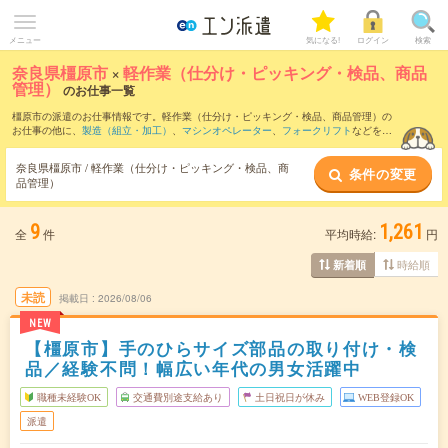
メニュー
気になる!
ログイン
検索
奈良県橿原市
×
軽作業（仕分け・ピッキング・検品、商品
管理）
のお仕事一覧
橿原市の派遣のお仕事情報です。軽作業（仕分け・ピッキング・検品、商品管理）の
お仕事の他に、
製造（組立・加工）
、
マシンオペレーター
、
フォークリフト
などを取
り揃えています。さらに、
短期
・
単発
などの期間や、
職種未経験OK
などのこだわり条
件で絞り込んでいただけます。職種辞典：
軽作業（仕分け・ピッキング・検品、商品
奈良県橿原市 / 軽作業（仕分け・ピッキング・検品、商
条件の変更
管理）のお仕事とは？とは？
品管理）
9
1,261
全
件
平均時給:
円
時給順
新着順
未読
掲載日
2026/08/06
NEW
【橿原市】手のひらサイズ部品の取り付け・検
品／経験不問！幅広い年代の男女活躍中
職種未経験OK
交通費別途支給あり
土日祝日が休み
WEB登録OK
派遣