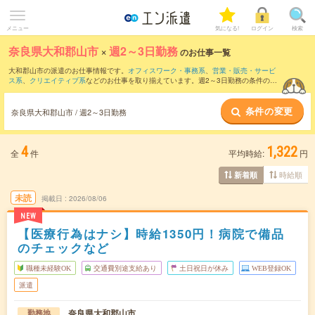
メニュー
気になる!
ログイン
検索
奈良県大和郡山市
×
週2～3日勤務
のお仕事一覧
大和郡山市の派遣のお仕事情報です。
オフィスワーク・事務系
、
営業・販売・サービ
ス系
、
クリエイティブ系
などのお仕事を取り揃えています。週2～3日勤務の条件の他
に、
交通費別途支給あり
、
職種未経験OK
、
友だちと一緒の応募OK
などのこだわり条
件も取り揃えています。
条件の変更
奈良県大和郡山市 / 週2～3日勤務
4
1,322
全
件
平均時給:
円
時給順
新着順
未読
掲載日
2026/08/06
NEW
【医療行為はナシ】時給1350円！病院で備品
のチェックなど
職種未経験OK
交通費別途支給あり
土日祝日が休み
WEB登録OK
派遣
奈良県大和郡山市
勤務地