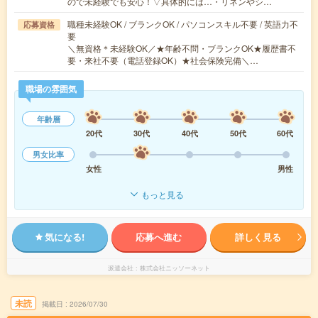
ので未経験でも安心！▽具体的には…・リネンやシ…
職種未経験OK / ブランクOK / パソコンスキル不要 / 英語力不
応募資格
要
＼無資格＊未経験OK／★年齢不問・ブランクOK★履歴書不
要・来社不要（電話登録OK）★社会保険完備＼…
職場の雰囲気
年齢層
20代
30代
40代
50代
60代
男女比率
女性
男性
もっと見る
気になる!
応募へ進む
詳しく見る
派遣会社
株式会社ニッソーネット
未読
掲載日
2026/07/30