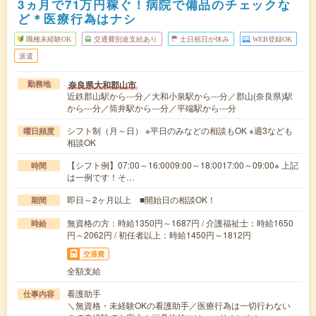
3ヵ月で71万円稼ぐ！病院で備品のチェックな
ど＊医療行為はナシ
職種未経験OK
交通費別途支給あり
土日祝日が休み
WEB登録OK
派遣
奈良県大和郡山市
勤務地
近鉄郡山駅から---分／大和小泉駅から---分／郡山(奈良県)駅
から---分／筒井駅から---分／平端駅から---分
シフト制（月～日） ※平日のみなどの相談もOK ※週3なども
曜日頻度
相談OK
【シフト例】07:00～16:0009:00～18:0017:00～09:00※ 上記
時間
は一例です！そ…
即日～2ヶ月以上 ■開始日の相談OK！
期間
無資格の方：時給1350円～1687円 / 介護福祉士：時給1650
時給
円～2062円 / 初任者以上：時給1450円～1812円
交通費
全額支給
看護助手
仕事内容
＼無資格・未経験OKの看護助手／医療行為は一切行わない