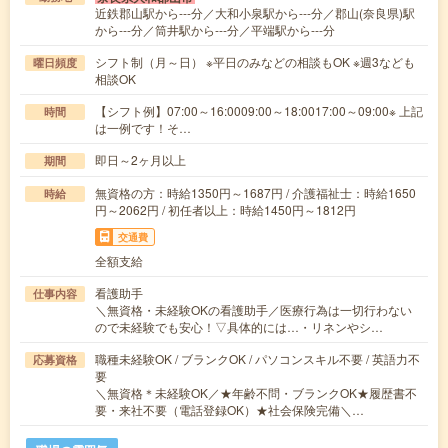
近鉄郡山駅から---分／大和小泉駅から---分／郡山(奈良県)駅
から---分／筒井駅から---分／平端駅から---分
シフト制（月～日） ※平日のみなどの相談もOK ※週3なども
曜日頻度
相談OK
【シフト例】07:00～16:0009:00～18:0017:00～09:00※ 上記
時間
は一例です！そ…
即日～2ヶ月以上
期間
無資格の方：時給1350円～1687円 / 介護福祉士：時給1650
時給
円～2062円 / 初任者以上：時給1450円～1812円
交通費
全額支給
看護助手
仕事内容
＼無資格・未経験OKの看護助手／医療行為は一切行わない
ので未経験でも安心！▽具体的には…・リネンやシ…
職種未経験OK / ブランクOK / パソコンスキル不要 / 英語力不
応募資格
要
＼無資格＊未経験OK／★年齢不問・ブランクOK★履歴書不
要・来社不要（電話登録OK）★社会保険完備＼…