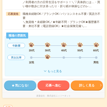
／利用者の方の日常生活をサポート！＼▽具体的には…・買
い物や散歩に付き添ったり・折り紙や体操などのレ…
職種未経験OK / ブランクOK / パソコンスキル不要 / 英語力不
応募資格
要
＼無資格＊未経験OK／★年齢不問・ブランクOK★履歴書不
要・来社不要（電話登録OK）★社会保険完備＼…
職場の雰囲気
年齢層
20代
30代
40代
50代
60代
男女比率
女性
男性
もっと見る
気になる!
応募へ進む
詳しく見る
派遣会社
株式会社ニッソーネット