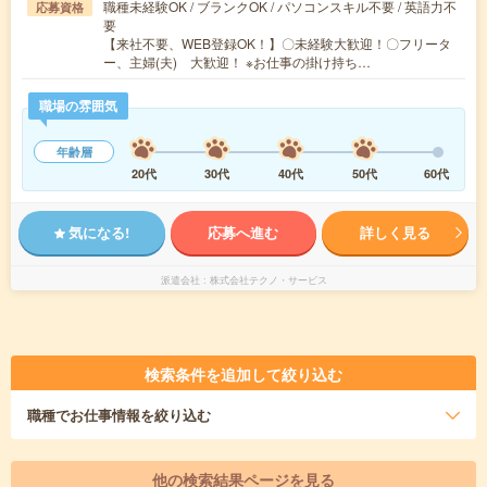
職種未経験OK / ブランクOK / パソコンスキル不要 / 英語力不
応募資格
要
【来社不要、WEB登録OK！】〇未経験大歓迎！〇フリータ
ー、主婦(夫) 大歓迎！ ※お仕事の掛け持ち…
職場の雰囲気
年齢層
20代
30代
40代
50代
60代
気になる!
応募へ進む
詳しく見る
派遣会社
株式会社テクノ・サービス
検索条件を追加して絞り込む
職種
でお仕事情報を絞り込む
他の検索結果ページを見る