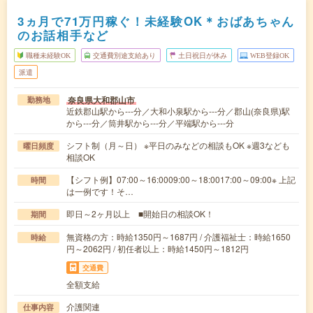
3ヵ月で71万円稼ぐ！未経験OK＊おばあちゃん
のお話相手など
職種未経験OK
交通費別途支給あり
土日祝日が休み
WEB登録OK
派遣
奈良県大和郡山市
勤務地
近鉄郡山駅から---分／大和小泉駅から---分／郡山(奈良県)駅
から---分／筒井駅から---分／平端駅から---分
シフト制（月～日） ※平日のみなどの相談もOK ※週3なども
曜日頻度
相談OK
【シフト例】07:00～16:0009:00～18:0017:00～09:00※ 上記
時間
は一例です！そ…
即日～2ヶ月以上 ■開始日の相談OK！
期間
無資格の方：時給1350円～1687円 / 介護福祉士：時給1650
時給
円～2062円 / 初任者以上：時給1450円～1812円
交通費
全額支給
介護関連
仕事内容