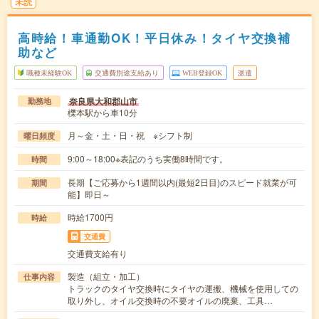
未読
高時給！車通勤OK！平日休み！タイヤ交換補
助など
職種未経験OK
交通費別途支給あり
WEB登録OK
派遣
奈良県大和郡山市
勤務地
櫟本駅から車10分
月～金・土・日・祝 ※シフト制
曜日頻度
9:00～18:00※表記のうち実働8時間です。
時間
長期【ご応募から1週間以内(最短2日目)のスピード就業が可
期間
能】即日～
時給1700円
時給
交通費
交通費支給有り
製造（組立・加工）
仕事内容
トラックのタイヤ交換時にタイヤの運搬、機械を使用しての
取り外し、オイル交換時の不要オイルの廃棄、工具…