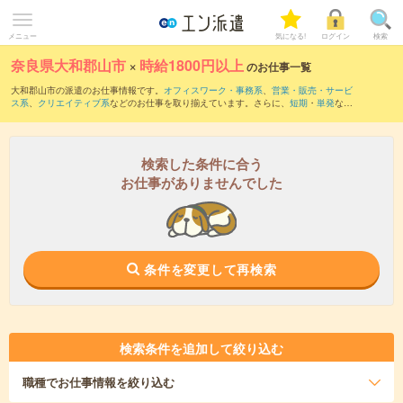
メニュー
気になる!
ログイン
検索
奈良県大和郡山市
×
時給1800円以上
のお仕事一覧
大和郡山市の派遣のお仕事情報です。
オフィスワーク・事務系
、
営業・販売・サービ
ス系
、
クリエイティブ系
などのお仕事を取り揃えています。さらに、
短期
・
単発
など
の期間や、
職種未経験OK
などのこだわり条件で絞り込んでいただけます。
検索した条件に合う
お仕事がありませんでした
条件を変更して再検索
検索条件を追加して絞り込む
職種
でお仕事情報を絞り込む