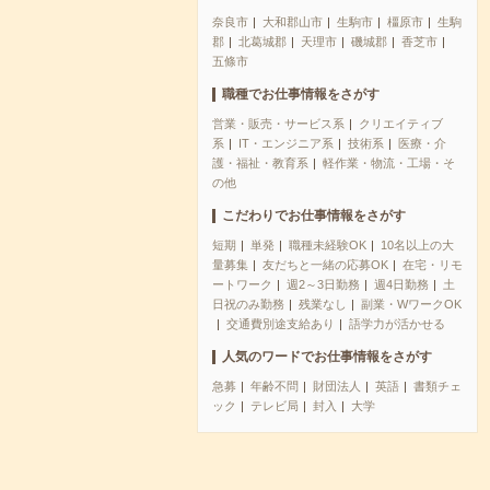
奈良市
大和郡山市
生駒市
橿原市
生駒
郡
北葛城郡
天理市
磯城郡
香芝市
五條市
職種でお仕事情報をさがす
営業・販売・サービス系
クリエイティブ
系
IT・エンジニア系
技術系
医療・介
護・福祉・教育系
軽作業・物流・工場・そ
の他
こだわりでお仕事情報をさがす
短期
単発
職種未経験OK
10名以上の大
量募集
友だちと一緒の応募OK
在宅・リモ
ートワーク
週2～3日勤務
週4日勤務
土
日祝のみ勤務
残業なし
副業・WワークOK
交通費別途支給あり
語学力が活かせる
人気のワードでお仕事情報をさがす
急募
年齢不問
財団法人
英語
書類チェ
ック
テレビ局
封入
大学