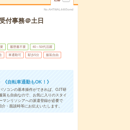
応募
No.AHTWAL4465omd
で受付事務＠土日
要
履歴書不要
40～50代活躍
給
車通勤可
駅歩5分
服装自由
》《自転車通勤もOK！》
ソコンの基本操作ができれば、OJT研
服装も自由なので、お気に入りのスタイ
ーマンリソシアへの派遣登録が必要で
紹介・面談時等にお伝えいたします。