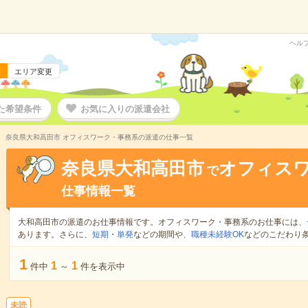
ヘル
エリア変更
た希望条件
お気に入りの派遣会社
奈良県大和高田市 オフィスワーク・事務系の派遣の仕事一覧
奈良県大和高田市
オフィス
で
仕事情報一覧
大和高田市の派遣のお仕事情報です。オフィスワーク・事務系のお仕事には、
あります。さらに、
短期
・
単発
などの期間や、
職種未経験OK
などのこだわり
1
1
1
件中
～
件を表示中
未読