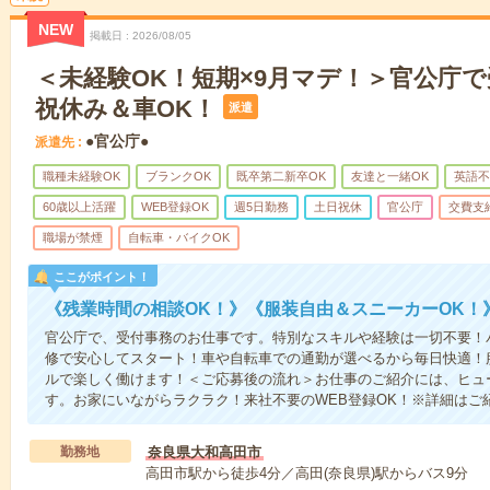
NEW
掲載日
2026/08/05
＜未経験OK！短期×9月マデ！＞官公庁
祝休み＆車OK！
派遣
●官公庁●
派遣先
職種未経験OK
ブランクOK
既卒第二新卒OK
友達と一緒OK
英語不
60歳以上活躍
WEB登録OK
週5日勤務
土日祝休
官公庁
交費支
職場が禁煙
自転車・バイクOK
ここがポイント！
《残業時間の相談OK！》《服装自由＆スニーカーOK！
官公庁で、受付事務のお仕事です。特別なスキルや経験は一切不要！パ
修で安心してスタート！車や自転車での通勤が選べるから毎日快適！
ルで楽しく働けます！＜ご応募後の流れ＞お仕事のご紹介には、ヒュ
す。お家にいながらラクラク！来社不要のWEB登録OK！※詳細はご
勤務地
奈良県大和高田市
高田市駅から徒歩4分／高田(奈良県)駅からバス9分