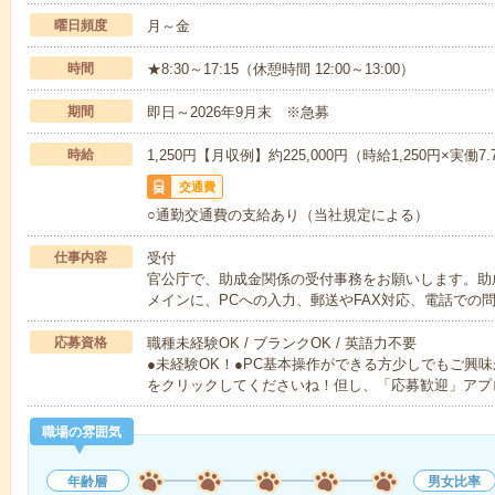
曜日頻度
月～金
時間
★8:30～17:15（休憩時間 12:00～13:00）
期間
即日～2026年9月末 ※急募
時給
1,250円【月収例】約225,000円（時給1,250円×実働7
交通費
○通勤交通費の支給あり（当社規定による）
仕事内容
受付
官公庁で、助成金関係の受付事務をお願いします。助
メインに、PCへの入力、郵送やFAX対応、電話での
応募資格
職種未経験OK / ブランクOK / 英語力不要
●未経験OK！●PC基本操作ができる方少しでもご興
をクリックしてくださいね！但し、「応募歓迎」アプ
職場の雰囲気
年齢層
男女比率