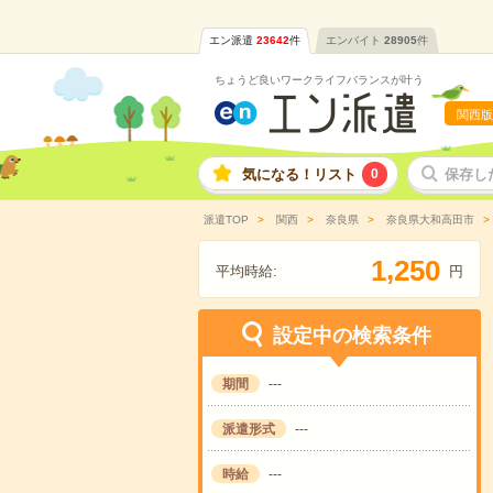
エン派遣
23642
件
エンバイト
28905
件
ちょうど良いワークライフバランスが叶う
関西版
気になる！リスト
0
保存し
派遣TOP
関西
奈良県
奈良県大和高田市
,
1
2
5
0
平均時給:
円
設定中の検索条件
期間
---
派遣形式
---
時給
---