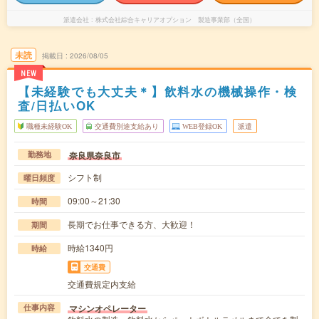
派遣会社
株式会社綜合キャリアオプション 製造事業部（全国）
未読
掲載日
2026/08/05
NEW
【未経験でも大丈夫＊】飲料水の機械操作・検
査/日払いOK
職種未経験OK
交通費別途支給あり
WEB登録OK
派遣
奈良県奈良市
勤務地
シフト制
曜日頻度
09:00～21:30
時間
長期でお仕事できる方、大歓迎！
期間
時給1340円
時給
交通費
交通費規定内支給
マシンオペレーター
仕事内容