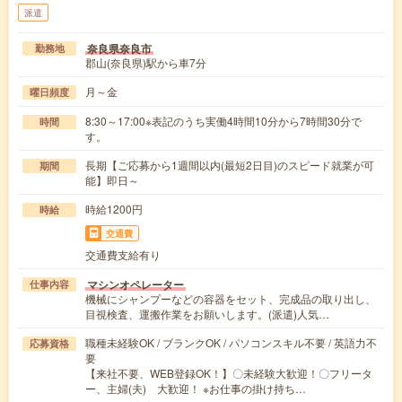
派遣
奈良県奈良市
勤務地
郡山(奈良県)駅から車7分
月～金
曜日頻度
8:30～17:00※表記のうち実働4時間10分から7時間30分で
時間
す。
長期【ご応募から1週間以内(最短2日目)のスピード就業が可
期間
能】即日～
時給1200円
時給
交通費
交通費支給有り
マシンオペレーター
仕事内容
機械にシャンプーなどの容器をセット、完成品の取り出し、
目視検査、運搬作業をお願いします。(派遣)人気…
職種未経験OK / ブランクOK / パソコンスキル不要 / 英語力不
応募資格
要
【来社不要、WEB登録OK！】〇未経験大歓迎！〇フリータ
ー、主婦(夫) 大歓迎！ ※お仕事の掛け持ち…