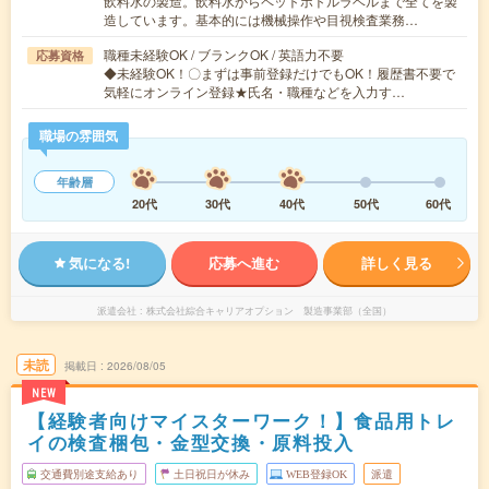
飲料水の製造。飲料水からペットボトルラベルまで全てを製
造しています。基本的には機械操作や目視検査業務…
職種未経験OK / ブランクOK / 英語力不要
応募資格
◆未経験OK！〇まずは事前登録だけでもOK！履歴書不要で
気軽にオンライン登録★氏名・職種などを入力す…
職場の雰囲気
年齢層
20代
30代
40代
50代
60代
気になる!
応募へ進む
詳しく見る
派遣会社
株式会社綜合キャリアオプション 製造事業部（全国）
未読
掲載日
2026/08/05
NEW
【経験者向けマイスターワーク！】食品用トレ
イの検査梱包・金型交換・原料投入
交通費別途支給あり
土日祝日が休み
WEB登録OK
派遣