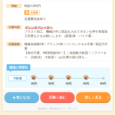
時給1300円
時給
交通費
交通費支給有り
マシンオペレーター
仕事内容
ブラスト加工、機械の中に部品を入れてボタンを押す表面加
工作業などをお願いします。(派遣)車・バイク通…
職種未経験OK / ブランクOK / パソコンスキル不要 / 英語力不
応募資格
要
【来社不要、WEB登録OK！】〇未経験大歓迎！〇フリータ
ー、主婦(夫) 大歓迎！ ※お仕事の掛け持ち…
職場の雰囲気
年齢層
20代
30代
40代
50代
60代
気になる!
応募へ進む
詳しく見る
派遣会社
株式会社テクノ・サービス