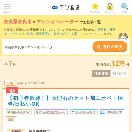
メニュー
気になる!
ログイン
検索
奈良県奈良市
×
マシンオペレーター
のお仕事一覧
奈良市の派遣のお仕事情報です。マシンオペレーターのお仕事の他に、
軽作業（仕分
け・ピッキング・検品、商品管理）
、
製造（組立・加工）
、
フォークリフト
などを取
り揃えています。さらに、
短期
・
単発
などの期間や、
職種未経験OK
などのこだわり条
件で絞り込んでいただけます。職種辞典：
マシンオペレーターのお仕事とは？とは？
条件の変更
奈良県奈良市 / マシンオペレーター
7
1,279
全
件
平均時給:
円
時給順
新着順
未読
掲載日
2026/08/05
NEW
【初心者歓迎！】大理石のセット加工オペ・梱
包/日払いOK
職種未経験OK
交通費別途支給あり
土日祝日が休み
WEB登録OK
派遣
奈良県奈良市
勤務地