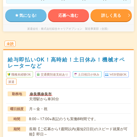
気になる!
応募へ進む
詳しく見る
派遣会社
株式会社綜合キャリアオプション 製造事業部（全国）
未読
給与即払いOK！高時給！土日休み！機械オペ
レーターなど
職種未経験OK
交通費別途支給あり
土日祝日が休み
WEB登録OK
派遣
奈良県奈良市
勤務地
天理駅から車30分
月～金・祝
曜日頻度
8:00～17:00※表記のうち実働8時間です。
時間
長期【ご応募から1週間以内(最短2日目)のスピード就業が可
期間
能】即日～