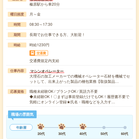
榛原駅から車20分
月～金
曜日頻度
08:30～17:30
時間
長期でお仕事できる方、大歓迎！
期間
時給1230円
時給
交通費
交通費規定内支給
マシンオペレーター
仕事内容
大理石の加工メーカーでの機械オペレーター石材を機械でセ
ットして、出来上がった製品の梱包業務【取扱製品…
職種未経験OK / ブランクOK / 英語力不要
応募資格
◆未経験OK！〇まずは事前登録だけでもOK！履歴書不要で
気軽にオンライン登録★氏名・職種などを入力す…
職場の雰囲気
年齢層
20代
30代
40代
50代
60代