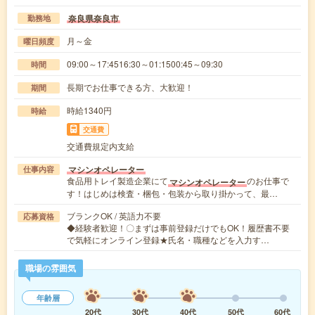
奈良県奈良市
勤務地
月～金
曜日頻度
09:00～17:4516:30～01:1500:45～09:30
時間
長期でお仕事できる方、大歓迎！
期間
時給1340円
時給
交通費
交通費規定内支給
マシンオペレーター
仕事内容
食品用トレイ製造企業にて
のお仕事で
マシンオペレーター
す！はじめは検査・梱包・包装から取り掛かって、最…
ブランクOK / 英語力不要
応募資格
◆経験者歓迎！〇まずは事前登録だけでもOK！履歴書不要
で気軽にオンライン登録★氏名・職種などを入力す…
職場の雰囲気
年齢層
20代
30代
40代
50代
60代