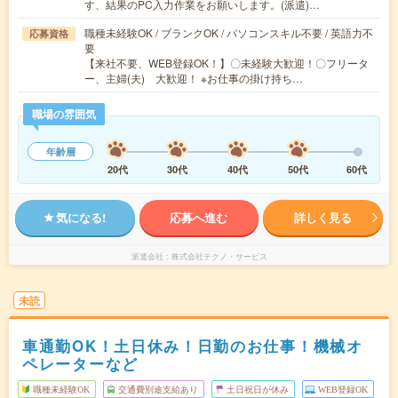
す、結果のPC入力作業をお願いします。(派遣)…
職種未経験OK / ブランクOK / パソコンスキル不要 / 英語力不
応募資格
要
【来社不要、WEB登録OK！】〇未経験大歓迎！〇フリータ
ー、主婦(夫) 大歓迎！ ※お仕事の掛け持ち…
職場の雰囲気
年齢層
20代
30代
40代
50代
60代
気になる!
応募へ進む
詳しく見る
派遣会社
株式会社テクノ・サービス
未読
車通勤OK！土日休み！日勤のお仕事！機械オ
ペレーターなど
職種未経験OK
交通費別途支給あり
土日祝日が休み
WEB登録OK