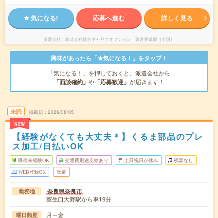
気になる!
応募へ進む
詳しく見る
派遣会社
株式会社綜合キャリアオプション 製造事業部（全国）
興味があったら「★気になる！」をタップ！
「気になる！」を押しておくと、派遣会社から
「面談確約」
や
「応募歓迎」
が届きます！
未読
掲載日
2026/08/05
NEW
【経験がなくても大丈夫＊】くるま部品のプレ
ス加工/日払いOK
職種未経験OK
交通費別途支給あり
土日祝日が休み
残業なし
WEB登録OK
派遣
奈良県奈良市
勤務地
室生口大野駅から車19分
月～金
曜日頻度