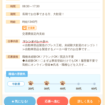
08:30～17:30
時間
長期でお仕事できる方、大歓迎！
期間
時給1340円
時給
交通費
交通費規定内支給
マシンオペレーター
仕事内容
≪自動車部品製造のプレス工程。未経験大歓迎のオシゴト！
≫自動車部品を製造するメーカー様でのお仕事です…
職種未経験OK / ブランクOK / 英語力不要
応募資格
◆未経験OK！〇まずは事前登録だけでもOK！履歴書不要で
気軽にオンライン登録★氏名・職種などを入力す…
職場の雰囲気
年齢層
20代
30代
40代
50代
60代
気になる!
応募へ進む
詳しく見る