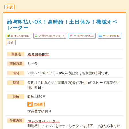
未読
給与即払いOK！高時給！土日休み！機械オペ
レーター
職種未経験OK
交通費別途支給あり
土日祝日が休み
WEB登録OK
派遣
奈良県奈良市
勤務地
月～金
曜日頻度
7:00～15:4519:00～3:45※表記のうち実働8時間です。
時間
長期【ご応募から1週間以内(最短2日目)のスピード就業が可
期間
能】即日～
時給1350円
時給
交通費
交通費支給有り
マシンオペレーター
仕事内容
印刷機にフィルムをセットしボタンを押下、できたら取り出