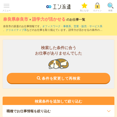
メニュー
気になる!
ログイン
検索
奈良県奈良市
×
語学力が活かせる
のお仕事一覧
奈良市の派遣のお仕事情報です。
オフィスワーク・事務系
、
営業・販売・サービス系
、
クリエイティブ系
などのお仕事を取り揃えています。語学力が活かせるの条件の他
に、
交通費別途支給あり
、
職種未経験OK
、
友だちと一緒の応募OK
などのこだわり条
件も取り揃えています。
検索した条件に合う
お仕事がありませんでした
条件を変更して再検索
検索条件を追加して絞り込む
職種
でお仕事情報を絞り込む