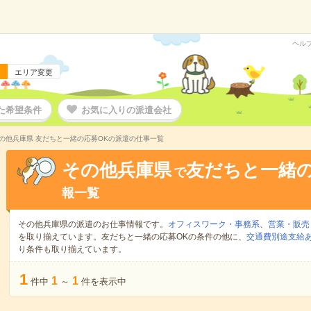
ヘル
エリア変更
た希望条件
お気に入りの派遣会社
の他兵庫県 友だちと一緒の応募OKの派遣の仕事一覧
その他兵庫県
友だちと一緒の
で
報一覧
その他兵庫県の派遣のお仕事情報です。
オフィスワーク・事務系
、
営業・販売
を取り揃えています。友だちと一緒の応募OKの条件の他に、
交通費別途支給
り条件も取り揃えています。
1
1
1
件中
～
件を表示中