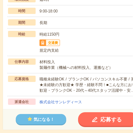
時間
9:00-18:00
期間
長期
時給
時給1150円
交通費
規定内支給
仕事内容
材料投入
製麺作業（機械への材料投入、運搬など）
応募資格
職種未経験OK / ブランクOK / パソコンスキル不要 /
★未経験の方歓迎★ 学歴・経験不問！■こんな方に
歓迎・ブランクOK・20代～40代スタッフ活躍中・安
派遣会社
株式会社サンレディース
応募する
気になる！