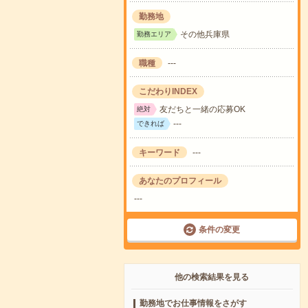
勤務地
その他兵庫県
勤務エリア
職種
---
こだわりINDEX
友だちと一緒の応募OK
絶対
---
できれば
キーワード
---
あなたのプロフィール
---
条件の変更
他の検索結果を見る
勤務地でお仕事情報をさがす