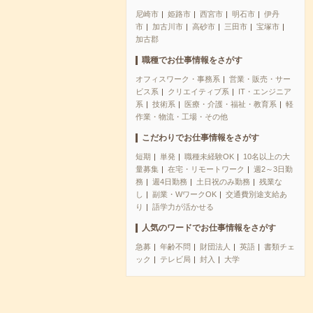
尼崎市
姫路市
西宮市
明石市
伊丹
市
加古川市
高砂市
三田市
宝塚市
加古郡
職種でお仕事情報をさがす
オフィスワーク・事務系
営業・販売・サー
ビス系
クリエイティブ系
IT・エンジニア
系
技術系
医療・介護・福祉・教育系
軽
作業・物流・工場・その他
こだわりでお仕事情報をさがす
短期
単発
職種未経験OK
10名以上の大
量募集
在宅・リモートワーク
週2～3日勤
務
週4日勤務
土日祝のみ勤務
残業な
し
副業・WワークOK
交通費別途支給あ
り
語学力が活かせる
人気のワードでお仕事情報をさがす
急募
年齢不問
財団法人
英語
書類チェ
ック
テレビ局
封入
大学