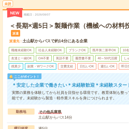
未読
NEW
掲載日
2026/08/07
＜長期×週5日＞製麺作業（機械への材料
派遣
土山駅からバスで約14分にある企業
派遣先
職種未経験OK
社会人未経験OK
ブランクOK
既卒第二新卒OK
10
友達と一緒OK
OA不要
英語不要
履歴書不要
40～50代活躍
し
残業少
副業・WワークOK
交費支給
日払いOK
週払いOK
即日
ここがポイント！
＊安定した企業で働きたい＊未経験歓迎＊未経験スター
実際の業務を体験してから社員を目指せる環境です。教育体制も整っ
能です。未経験から製造・軽作業スキルを身につけられます。
勤務地
その他兵庫県
土山駅からバス14分
曜日頻度
週5日