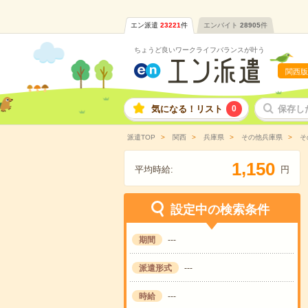
エン派遣
23221
件
エンバイト
28905
件
ちょうど良いワークライフバランスが叶う
関西版
気になる！リスト
0
保存し
派遣TOP
関西
兵庫県
その他兵庫県
そ
,
1
1
5
0
平均時給:
円
設定中の検索条件
期間
---
派遣形式
---
時給
---