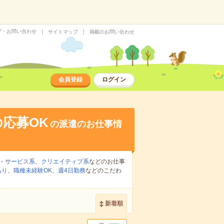
プ・お問い合わせ
サイトマップ
掲載のお問い合わせ
会員登録
ログイン
応募OK
の派遣のお仕事情
・サービス系
、
クリエイティブ系
などのお仕事
あり
、
職種未経験OK
、
週4日勤務
などのこだわ
新着順