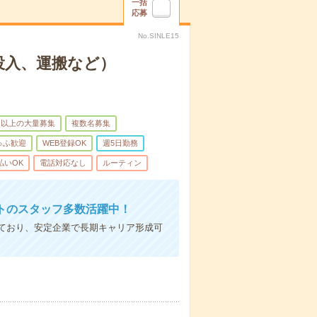
一括
応募
No.SINLE15
投入、運搬など）
名以上の大量募集
複数名募集
ゅふ歓迎
WEB登録OK
週5日勤務
払いOK
電話対応なし
ルーティン
トのスタッフ多数活躍中！
ており、安定企業で長期キャリア形成可