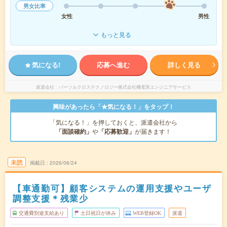
男女比率
女性
男性
もっと見る
気になる!
応募へ進む
詳しく見る
派遣会社
パーソルクロステクノロジー株式会社機電系エンジニアサービス
興味があったら「★気になる！」をタップ！
「気になる！」を押しておくと、派遣会社から
「面談確約」
や
「応募歓迎」
が届きます！
未読
掲載日
2026/06/24
【車通勤可】顧客システムの運用支援やユーザ
調整支援＊残業少
交通費別途支給あり
土日祝日が休み
WEB登録OK
派遣