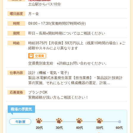
土山駅からバス10分
月～金
曜日頻度
09:00～17:30(実働時間07時間45分)
時間
即日～長期※開始時期についてはご相談ください
期間
時給3575円【月収例】59万円以上（残業10時間の場合）※ご
時給
経験やスキルにより異なります
交通費
交通費別途支給 ※詳細はお問い合わせください。
設計（機械・電気・電子）
仕事内容
製品:水電解式水素発生装置【担当業務】・製品設計:技術計
算の実施、それにもとづく構成機器の選定、計装…
ブランクOK
応募資格
実務経験が浅い方もご相談ください！
職場の雰囲気
年齢層
20代
30代
40代
50代
60代