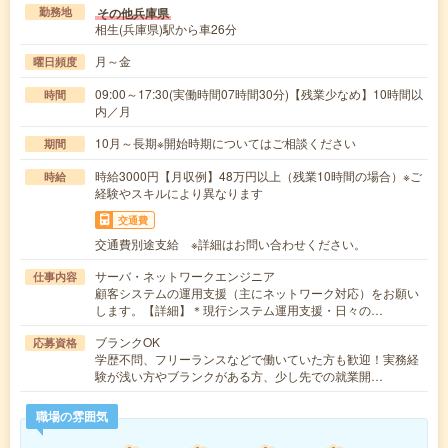
その他兵庫県
勤務地
相生(兵庫県)駅から車26分
月～金
曜日頻度
09:00～17:30(実働時間07時間30分)【残業少なめ】10時間以
時間
内／月
10月～長期※開始時期についてはご相談ください
期間
時給3000円【月収例】48万円以上（残業10時間の場合）※ご
時給
経験やスキルにより異なります
交通費
交通費別途支給 ※詳細はお問い合わせください。
サーバ・ネットワークエンジニア
仕事内容
顧客システムの運用支援（主にネットワーク対応）をお願い
します。【詳細】＊現行システム運用支援・日々の…
ブランクOK
応募資格
学歴不問、フリーランスなどで働いていた方も歓迎！実務経
験が浅い方やブランクがある方、少し先での就業開…
職場の雰囲気