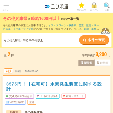
メニュー
気になる!
ログイン
検索
その他兵庫県
×
時給1600円以上
のお仕事一覧
その他兵庫県の派遣のお仕事情報です。
オフィスワーク・事務系
、
営業・販売・サー
ビス系
、
クリエイティブ系
などのお仕事を取り揃えています。さらに、
短期
・
単発
な
どの期間や、
職種未経験OK
などのこだわり条件で絞り込んでいただけます。
条件の変更
その他兵庫県 / 時給1600円以上
2
3,200
全
件
平均時給:
円
時給順
新着順
未読
掲載日
2026/08/06
3575円！【在宅可】水素発生装置に関する設
計
交通費別途支給あり
土日祝日が休み
在宅・リモート
WEB登録OK
派遣
その他兵庫県
勤務地