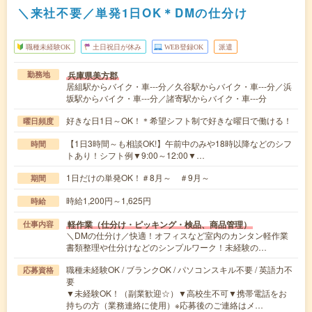
＼来社不要／単発1日OK＊DMの仕分け
職種未経験OK
土日祝日が休み
WEB登録OK
派遣
兵庫県美方郡
勤務地
居組駅からバイク・車---分／久谷駅からバイク・車---分／浜
坂駅からバイク・車---分／諸寄駅からバイク・車---分
好きな日1日～OK！＊希望シフト制で好きな曜日で働ける！
曜日頻度
【1日3時間～も相談OK!】午前中のみや18時以降などのシフ
時間
トあり！シフト例▼9:00～12:00▼…
1日だけの単発OK！＃8月～ ＃9月～
期間
時給1,200円～1,625円
時給
軽作業（仕分け・ピッキング・検品、商品管理）
仕事内容
＼DMの仕分け／快適！オフィスなど室内のカンタン軽作業
書類整理や仕分けなどのシンプルワーク！未経験の…
職種未経験OK / ブランクOK / パソコンスキル不要 / 英語力不
応募資格
要
▼未経験OK！（副業歓迎☆）▼高校生不可▼携帯電話をお
持ちの方（業務連絡に使用）※応募後のご連絡はメ…