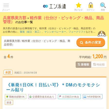
メニュー
気になる!
ログイン
検索
兵庫県美方郡
×
軽作業（仕分け・ピッキング・検品、商品
管理）
のお仕事一覧
美方郡の派遣のお仕事情報です。軽作業（仕分け・ピッキング・検品、商品管理）の
お仕事の他に、
製造（組立・加工）
、
マシンオペレーター
、
フォークリフト
などを取
り揃えています。さらに、
短期
・
単発
などの期間や、
職種未経験OK
などのこだわり条
件で絞り込んでいただけます。職種辞典：
軽作業（仕分け・ピッキング・検品、商品
兵庫県美方郡 / 軽作業（仕分け・ピッキング・検品、商
条件の変更
管理）のお仕事とは？とは？
品管理）
4
1,200
全
件
平均時給:
円
時給順
新着順
未読
掲載日
2026/06/28
《単発1日OK！日払い可》＊DMのモクモクシ
ール貼り
職種未経験OK
交通費別途支給あり
土日祝日が休み
WEB登録OK
派遣