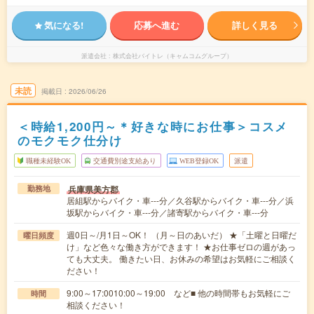
気になる!
応募へ進む
詳しく見る
派遣会社
株式会社バイトレ（キャムコムグループ）
未読
掲載日
2026/06/26
＜時給1,200円～＊好きな時にお仕事＞コスメ
のモクモク仕分け
職種未経験OK
交通費別途支給あり
WEB登録OK
派遣
兵庫県美方郡
勤務地
居組駅からバイク・車---分／久谷駅からバイク・車---分／浜
坂駅からバイク・車---分／諸寄駅からバイク・車---分
週0日～/月1日～OK！ （月～日のあいだ） ★「土曜と日曜だ
曜日頻度
け」など色々な働き方ができます！ ★お仕事ゼロの週があっ
ても大丈夫。 働きたい日、お休みの希望はお気軽にご相談く
ださい！
9:00～17:0010:00～19:00 など■ 他の時間帯もお気軽にご
時間
相談ください！