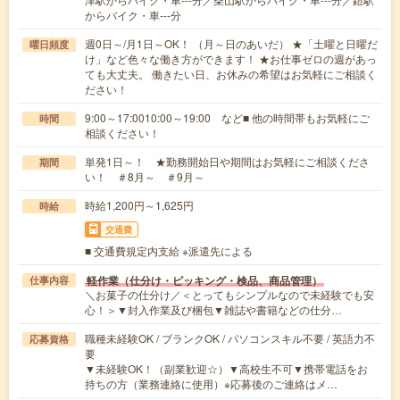
からバイク・車---分
週0日～/月1日～OK！ （月～日のあいだ） ★「土曜と日曜だ
曜日頻度
け」など色々な働き方ができます！ ★お仕事ゼロの週があっ
ても大丈夫。 働きたい日、お休みの希望はお気軽にご相談く
ださい！
9:00～17:0010:00～19:00 など■ 他の時間帯もお気軽にご
時間
相談ください！
単発1日～！ ★勤務開始日や期間はお気軽にご相談くださ
期間
い！ ＃8月～ ＃9月～
時給1,200円～1,625円
時給
交通費
■ 交通費規定内支給 ※派遣先による
軽作業（仕分け・ピッキング・検品、商品管理）
仕事内容
＼お菓子の仕分け／＜とってもシンプルなので未経験でも安
心！＞▼封入作業及び梱包▼雑誌や書籍などの仕分…
職種未経験OK / ブランクOK / パソコンスキル不要 / 英語力不
応募資格
要
▼未経験OK！（副業歓迎☆）▼高校生不可▼携帯電話をお
持ちの方（業務連絡に使用）※応募後のご連絡はメ…