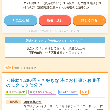
▼未経験OK！（副業歓迎☆）▼高校生不可▼携帯電話をお
持ちの方（業務連絡に使用）※応募後のご連絡はメ…
気になる!
応募へ進む
詳しく見る
派遣会社
株式会社バイトレ（キャムコムグループ）
興味があったら「★気になる！」をタップ！
「気になる！」を押しておくと、派遣会社から
「面談確約」
や
「応募歓迎」
が届きます！
未読
掲載日
2026/06/26
＜時給1,200円～＊好きな時にお仕事＞お菓子
のモクモク仕分け
職種未経験OK
交通費別途支給あり
WEB登録OK
派遣
兵庫県美方郡
勤務地
香住駅からバイク・車---分／餘部駅からバイク・車---分／佐
津駅からバイク・車---分／柴山駅からバイク・車---分／鎧駅