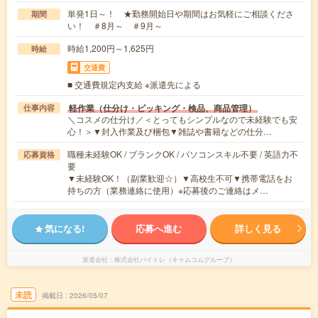
単発1日～！ ★勤務開始日や期間はお気軽にご相談くださ
期間
い！ ＃8月～ ＃9月～
時給1,200円～1,625円
時給
交通費
■ 交通費規定内支給 ※派遣先による
軽作業（仕分け・ピッキング・検品、商品管理）
仕事内容
＼コスメの仕分け／＜とってもシンプルなので未経験でも安
心！＞▼封入作業及び梱包▼雑誌や書籍などの仕分…
職種未経験OK / ブランクOK / パソコンスキル不要 / 英語力不
応募資格
要
▼未経験OK！（副業歓迎☆）▼高校生不可▼携帯電話をお
持ちの方（業務連絡に使用）※応募後のご連絡はメ…
気になる!
応募へ進む
詳しく見る
派遣会社
株式会社バイトレ（キャムコムグループ）
未読
掲載日
2026/05/07