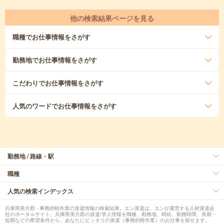
他の検索結果ページを見る
職種
でお仕事情報をさがす
勤務地
でお仕事情報をさがす
こだわり
でお仕事情報をさがす
人気のワード
でお仕事情報をさがす
勤務地 / 路線・駅
職種
人気の検索インデックス
兵庫県美方郡 - 事務的軽作業の派遣情報の検索結果。エン派遣は、エンが運営する人材派遣会
社のポータルサイト。兵庫県美方郡の派遣/求人情報を職種、勤務地、時給、勤務時間、長期・
短期などの希望条件から、あなたにピッタリの派遣（事務的軽作業）のお仕事を探せます。