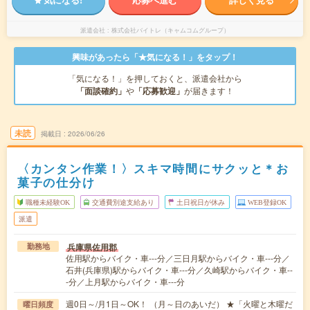
派遣会社
株式会社バイトレ（キャムコムグループ）
興味があったら「★気になる！」をタップ！
「気になる！」を押しておくと、派遣会社から
「面談確約」
や
「応募歓迎」
が届きます！
未読
掲載日
2026/06/26
〈カンタン作業！〉スキマ時間にサクッと＊お
菓子の仕分け
職種未経験OK
交通費別途支給あり
土日祝日が休み
WEB登録OK
派遣
兵庫県佐用郡
勤務地
佐用駅からバイク・車---分／三日月駅からバイク・車---分／
石井(兵庫県)駅からバイク・車---分／久崎駅からバイク・車--
-分／上月駅からバイク・車---分
週0日～/月1日～OK！ （月～日のあいだ） ★「火曜と木曜だ
曜日頻度