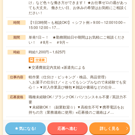
け」など色々な働き方ができます！ ★お仕事ゼロの週があっ
ても大丈夫。 働きたい日、お休みの希望はお気軽にご相談く
ださい！
【1日3時間～も相談OK!】＜シフト例＞9:00～12:0010:00～
時間
15:00 12:00～17…
単発1日～！ ★勤務開始日や期間はお気軽にご相談くださ
期間
い！ ＃8月～ ＃9月～
時給1,200円～1,625円
時給
交通費
■ 交通費規定内支給 ※派遣先による
軽作業（仕分け・ピッキング・検品、商品管理）
仕事内容
＼お菓子の仕分け／＜とってもシンプルなので未経験でも安
心！＞▼封入作業及び梱包▼雑誌や書籍などの仕分…
職種未経験OK / ブランクOK / パソコンスキル不要 / 英語力不
応募資格
要
▼未経験OK！（副業歓迎☆）▼高校生不可▼携帯電話をお
持ちの方（業務連絡に使用）※応募後のご連絡はメ…
気になる!
応募へ進む
詳しく見る