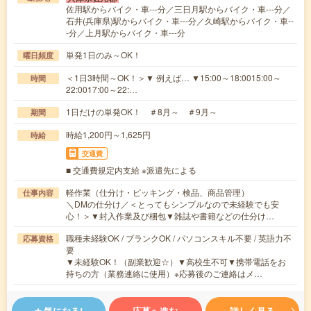
佐用駅からバイク・車---分／三日月駅からバイク・車---分／
石井(兵庫県)駅からバイク・車---分／久崎駅からバイク・車--
-分／上月駅からバイク・車---分
単発1日のみ～OK！
曜日頻度
＜1日3時間～OK！＞▼ 例えば… ▼15:00～18:0015:00～
時間
22:0017:00～22:…
1日だけの単発OK！ ＃8月～ ＃9月～
期間
時給1,200円～1,625円
時給
交通費
■ 交通費規定内支給 ※派遣先による
軽作業（仕分け・ピッキング・検品、商品管理）
仕事内容
＼DMの仕分け／＜とってもシンプルなので未経験でも安
心！＞▼封入作業及び梱包▼雑誌や書籍などの仕分け…
職種未経験OK / ブランクOK / パソコンスキル不要 / 英語力不
応募資格
要
▼未経験OK！（副業歓迎☆）▼高校生不可▼携帯電話をお
持ちの方（業務連絡に使用）※応募後のご連絡はメ…
気になる!
応募へ進む
詳しく見る