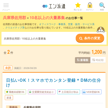
メニュー
気になる!
ログイン
検索
兵庫県佐用郡
×
10名以上の大量募集
のお仕事一覧
佐用郡の派遣のお仕事情報です。
オフィスワーク・事務系
、
営業・販売・サービス系
、
クリエイティブ系
などのお仕事を取り揃えています。10名以上の大量募集の条件の
他に、
交通費別途支給あり
、
職種未経験OK
、
友だちと一緒の応募OK
などのこだわり
条件も取り揃えています。
条件の変更
兵庫県佐用郡 / 10名以上の大量募集
2
1,200
全
件
平均時給:
円
時給順
新着順
未読
掲載日
2026/06/29
日払いOK！スマホでカンタン登録＊DMの仕分
け
職種未経験OK
交通費別途支給あり
土日祝日が休み
WEB登録OK
派遣
兵庫県佐用郡
勤務地