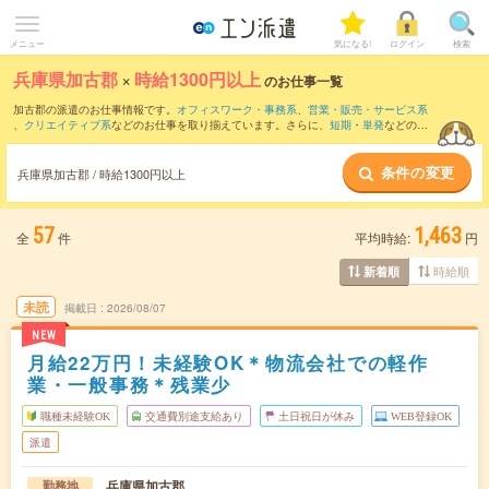
メニュー
気になる!
ログイン
検索
兵庫県加古郡
×
時給1300円以上
のお仕事一覧
加古郡の派遣のお仕事情報です。
オフィスワーク・事務系
、
営業・販売・サービス系
、
クリエイティブ系
などのお仕事を取り揃えています。さらに、
短期
・
単発
などの期
間や、
職種未経験OK
などのこだわり条件で絞り込んでいただけます。
条件の変更
兵庫県加古郡 / 時給1300円以上
57
1,463
全
件
平均時給:
円
時給順
新着順
未読
掲載日
2026/08/07
NEW
月給22万円！未経験OK＊物流会社での軽作
業・一般事務＊残業少
職種未経験OK
交通費別途支給あり
土日祝日が休み
WEB登録OK
派遣
兵庫県加古郡
勤務地