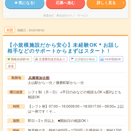
気になる!
応募へ進む
詳しく見る
派遣会社
株式会社テクノ・サービス
未読
掲載日
2026/08/02
【小規模施設だから安心】未経験OK＊お話し
相手などのサポートからまずはスタート！
職種未経験OK
交通費別途支給あり
土日祝日が休み
WEB登録OK
派遣
兵庫県加古郡
勤務地
土山駅から---分／播磨町駅から---分
シフト制（月～日） ※平日のみなどの相談もOK ※週3なども
曜日頻度
相談OK
【シフト例】07:00～16:0009:00～18:0017:00～09:00※ 上記
時間
は一例です！そ…
即日～2ヶ月以上 ■開始日の相談OK！
期間
無資格の方：時給1400円～1750円 / 介護福祉士：時給1700
時給