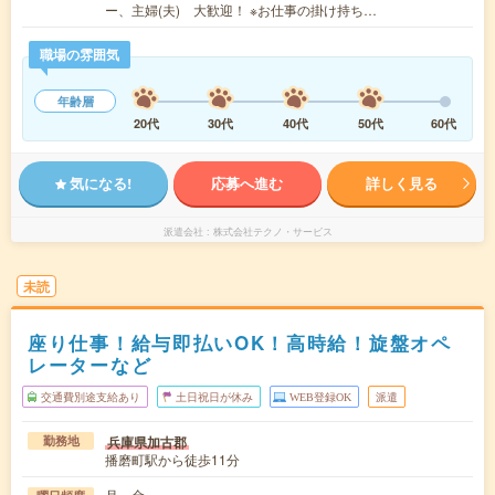
ー、主婦(夫) 大歓迎！ ※お仕事の掛け持ち…
職場の雰囲気
年齢層
20代
30代
40代
50代
60代
気になる!
応募へ進む
詳しく見る
派遣会社
株式会社テクノ・サービス
未読
座り仕事！給与即払いOK！高時給！旋盤オペ
レーターなど
交通費別途支給あり
土日祝日が休み
WEB登録OK
派遣
兵庫県加古郡
勤務地
播磨町駅から徒歩11分
月～金