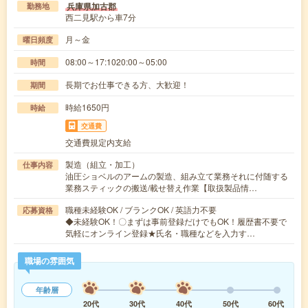
兵庫県加古郡
勤務地
西二見駅から車7分
月～金
曜日頻度
08:00～17:1020:00～05:00
時間
長期でお仕事できる方、大歓迎！
期間
時給1650円
時給
交通費
交通費規定内支給
製造（組立・加工）
仕事内容
油圧ショベルのアームの製造、組み立て業務それに付随する
業務スティックの搬送/載せ替え作業【取扱製品情…
職種未経験OK / ブランクOK / 英語力不要
応募資格
◆未経験OK！〇まずは事前登録だけでもOK！履歴書不要で
気軽にオンライン登録★氏名・職種などを入力す…
職場の雰囲気
年齢層
20代
30代
40代
50代
60代