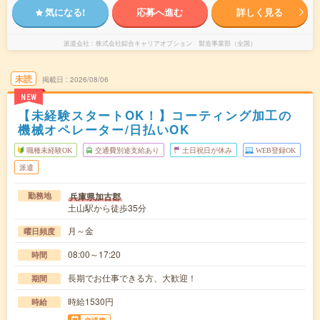
気になる!
応募へ進む
詳しく見る
派遣会社
株式会社綜合キャリアオプション 製造事業部（全国）
未読
掲載日
2026/08/06
NEW
【未経験スタートOK！】コーティング加工の
機械オペレーター/日払いOK
職種未経験OK
交通費別途支給あり
土日祝日が休み
WEB登録OK
派遣
兵庫県加古郡
勤務地
土山駅から徒歩35分
月～金
曜日頻度
08:00～17:20
時間
長期でお仕事できる方、大歓迎！
期間
時給1530円
時給