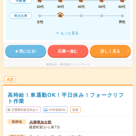
年齢層
20代
30代
40代
50代
60代
男女比率
女性
男性
もっと見る
気になる!
応募へ進む
詳しく見る
派遣会社
株式会社ニッソーネット
未読
高時給！車通勤OK！平日休み！フォークリフ
ト作業
交通費別途支給あり
WEB登録OK
派遣
兵庫県加古郡
勤務地
播磨町駅から車7分