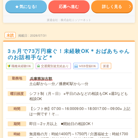
気になる!
応募へ進む
詳しく見る
派遣会社
株式会社ニッソーネット
未読
掲載日
2026/07/31
3ヵ月で73万円稼ぐ！未経験OK＊おばあちゃん
のお話相手など＊
職種未経験OK
交通費別途支給あり
WEB登録OK
派遣
兵庫県加古郡
勤務地
土山駅から---分／播磨町駅から---分
シフト制（月～日） ※平日のみなどの相談もOK ※週3なども
曜日頻度
相談OK
【シフト例】07:00～16:0009:00～18:0017:00～09:00※ 上記
時間
は一例です！そ…
即日～2ヶ月以上 ■開始日の相談OK！
期間
無資格の方：時給1400円～1750円 / 介護福祉士：時給1700
時給