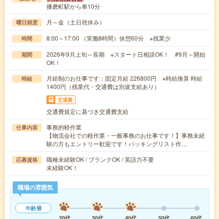
播磨町駅から車10分
月～金（土日祝休み）
曜日頻度
8:00～17:00 （実働8時間）休憩60分 ※残業少
時間
2026年9月上旬～長期 ※スタート日相談OK！ #9月～開始
期間
OK！
月給制のお仕事です：固定月給 226800円 ※時給換算 時給
時給
1400円（残業代・交通費は別途支給あり）
交通費
交通費規定に基づき交通費支給
事務的軽作業
仕事内容
【物流会社での軽作業・一般事務のお仕事です！】事務未経
験の方もエントリー歓迎です！パッキングリスト作…
職種未経験OK / ブランクOK / 英語力不要
応募資格
未経験OK！
職場の雰囲気
年齢層
20代
30代
40代
50代
60代