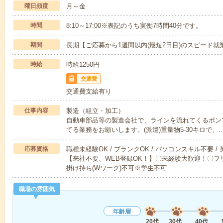
曜日頻度
月～金
時間
8:10～17:00※表記のうち実働7時間40分です。
期間
長期【ご応募から1週間以内(最短2日目)のスピード就
時給
時給1250円
交通費
交通費支給有り
仕事内容
製造（組立・加工）
自動車部品等の製造会社で、ラインを流れてくるポン
てる業務をお願いします。(派遣)重量物5-30キロで、
応募資格
職種未経験OK / ブランクOK / パソコンスキル不要 /
【来社不要、WEB登録OK！】〇未経験大歓迎！〇フリ
掛け持ち(Wワーク)不可※学生不可
職場の雰囲気
年齢層
20代
30代
40代