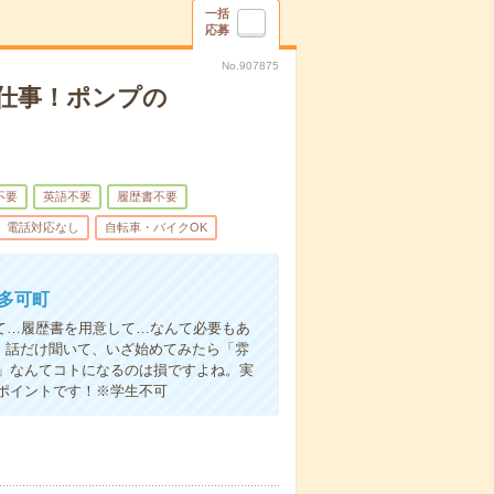
一括
応募
No.907875
仕事！ポンプの
不要
英語不要
履歴書不要
電話対応なし
自転車・バイクOK
多可町
て…履歴書を用意して…なんて必要もあ
よ！話だけ聞いて、いざ始めてみたら「雰
」なんてコトになるのは損ですよね。実
ポイントです！※学生不可