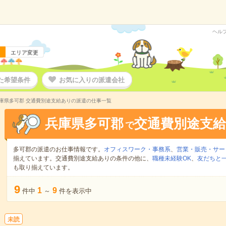
ヘル
エリア変更
た希望条件
お気に入りの派遣会社
庫県多可郡 交通費別途支給ありの派遣の仕事一覧
兵庫県多可郡
交通費別途支
で
多可郡の派遣のお仕事情報です。
オフィスワーク・事務系
、
営業・販売・サー
揃えています。交通費別途支給ありの条件の他に、
職種未経験OK
、
友だちと一
も取り揃えています。
9
1
9
件中
～
件を表示中
未読