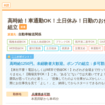
未読
高時給！車通勤OK！土日休み！日勤のお
組立
派遣
自動車輸送関係
派遣先
職種未経験OK
社会人未経験OK
ブランクOK
既卒第二新卒OK
OA
WEB登録OK
週5日勤務
土日祝休
残業多
交費支給
車通勤可
ここがポイント！
高時給1250円。未経験者大歓迎。ポンプの組立：多可郡
【来社不要！電話もしくはWEBで登録OK！】わざわざ会場まで行っ
りません！【職場見学OK！】これ、“ある”と“ない”では大違いです
囲気が思ってたのと違う…」「想像してたのより仕事がムズかしい…
際にお仕事先を見て「よし！」と、納得してからスタートできるのも
勤務地
兵庫県多可郡
本黒田駅から車45分