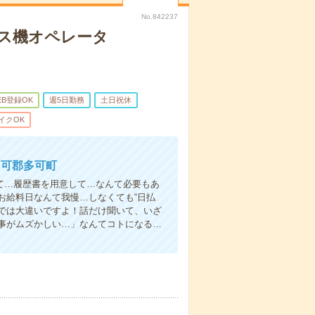
No.842237
レス機オペレータ
EB登録OK
週5日勤務
土日祝休
イクOK
多可郡多可町
て…履歴書を用意して…なんて必要もあ
お給料日なんて我慢…しなくても“日払
い”では大違いですよ！話だけ聞いて、いざ
事がムズかしい…」なんてコトになる…