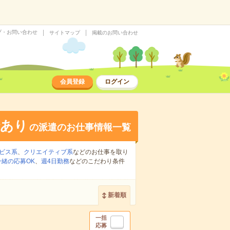
プ・お問い合わせ
サイトマップ
掲載のお問い合わせ
会員登録
ログイン
給あり
の派遣のお仕事情報一覧
ビス系
、
クリエイティブ系
などのお仕事を取り
緒の応募OK
、
週4日勤務
などのこだわり条件
新着順
一括
応募