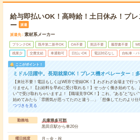
給与即払いOK！高時給！土日休み！プ
ー
派遣
素材系メーカー
派遣先
ブランクOK
既卒第二新卒OK
OA不要
英語不要
履歴書不要
W
残業少
交費支給
車通勤可
日払いOK
電話対応なし
自転車・バ
ここがポイント！
ミドル活躍中。長期就業OK！プレス機オペレーター：
【来社不要！電話もしくはWEBで登録OK！】わざわざ会場まで行っ
りません！【お給料を早めに受け取れる！】せっかく働き始めても、
い”で受け取れちゃいますよ！【職場見学OK！】これ、“ある”と“な
始めてみたら「雰囲気が思ってたのと違う…」「想像してたのより仕
つづきを見る
勤務地
兵庫県多可郡
黒田庄駅から車20分
曜日頻度
月～金・祝