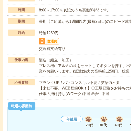
時間
8:00～17:00※表記のうち実働8時間です。
期間
長期【ご応募から1週間以内(最短2日目)のスピード就
時給
時給1250円
交通費
交通費支給有り
仕事内容
製造（組立・加工）
プレス機にアルミの板をセットしてボタンを押す、出
業をお願いします。(派遣)魅力の高時給1250円。残業
応募資格
ブランクOK / パソコンスキル不要 / 英語力不要
【来社不要、WEB登録OK！】〇工場経験をお持ちの方
仕事の掛け持ち(Wワーク)不可※学生不可
職場の雰囲気
年齢層
20代
30代
40代