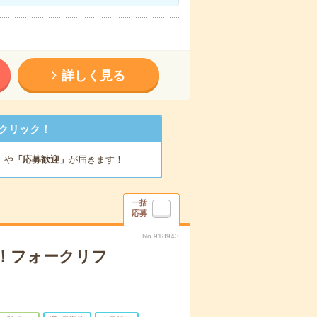
詳しく見る
クリック！
」
や
「応募歓迎」
が届きます！
一括
応募
No.918943
！フォークリフ