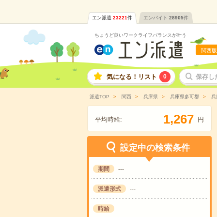
エン派遣
23221
件
エンバイト
28905
件
ちょうど良いワークライフバランスが叶う
関西版
気になる！リスト
0
保存し
派遣TOP
関西
兵庫県
兵庫県多可郡
兵
,
1
2
6
7
平均時給:
円
設定中の検索条件
期間
---
派遣形式
---
時給
---