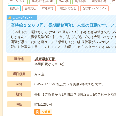
ブランクOK
既卒第二新卒OK
OA不要
英語不要
履歴書不要
W
残業少
交費支給
車通勤可
電話対応なし
自転車・バイクOK
ここがポイント！
高時給１２６０円。長期勤務可能。人気の日勤です。フ
【来社不要！電話もしくはWEBで登録OK！】わざわざ会場まで行っ
りません！【職場見学OK！】これ、“ある”と“ない”では大違いです
囲気が思ってたのと違う…」「想像してたのより仕事がムズかしい…
際にお仕事先を見て「よし！」と、納得してからスタートできるのも
勤務地
兵庫県多可郡
本黒田駅から車14分
曜日頻度
月～金
時間
8:45～17:15※表記のうち実働7時間30分です。
期間
長期【ご応募から1週間以内(最短2日目)のスピード就
時給
時給1260円
交通費