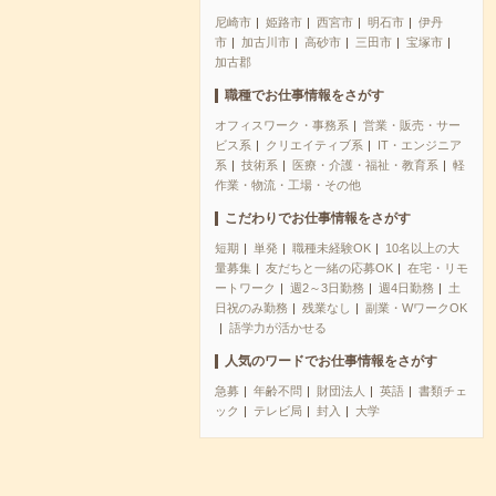
尼崎市
姫路市
西宮市
明石市
伊丹
市
加古川市
高砂市
三田市
宝塚市
加古郡
職種でお仕事情報をさがす
オフィスワーク・事務系
営業・販売・サー
ビス系
クリエイティブ系
IT・エンジニア
系
技術系
医療・介護・福祉・教育系
軽
作業・物流・工場・その他
こだわりでお仕事情報をさがす
短期
単発
職種未経験OK
10名以上の大
量募集
友だちと一緒の応募OK
在宅・リモ
ートワーク
週2～3日勤務
週4日勤務
土
日祝のみ勤務
残業なし
副業・WワークOK
語学力が活かせる
人気のワードでお仕事情報をさがす
急募
年齢不問
財団法人
英語
書類チェ
ック
テレビ局
封入
大学