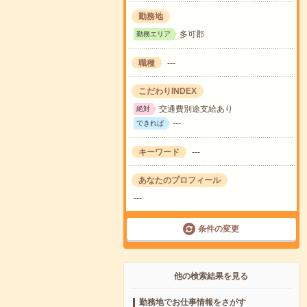
勤務地
多可郡
勤務エリア
職種
---
こだわりINDEX
交通費別途支給あり
絶対
---
できれば
キーワード
---
あなたのプロフィール
---
条件の変更
他の検索結果を見る
勤務地でお仕事情報をさがす