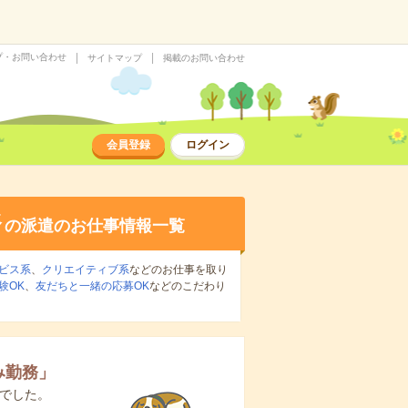
プ・お問い合わせ
サイトマップ
掲載のお問い合わせ
会員登録
ログイン
務
の派遣のお仕事情報一覧
ビス系
、
クリエイティブ系
などのお仕事を取り
験OK
、
友だちと一緒の応募OK
などのこだわり
み勤務
」
でした。