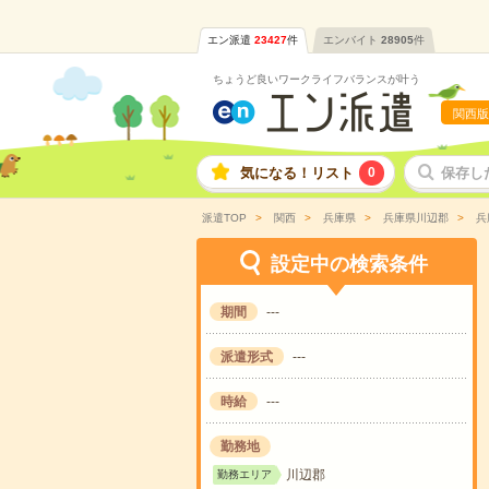
エン派遣
23427
件
エンバイト
28905
件
ちょうど良いワークライフバランスが叶う
関西版
気になる！リスト
0
保存し
派遣TOP
関西
兵庫県
兵庫県川辺郡
兵
設定中の検索条件
期間
---
派遣形式
---
時給
---
勤務地
川辺郡
勤務エリア