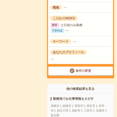
職種
---
こだわりINDEX
土日祝のみ勤務
絶対
---
できれば
キーワード
---
あなたのプロフィール
---
条件の変更
他の検索結果を見る
勤務地でお仕事情報をさがす
尼崎市
姫路市
西宮市
明石市
伊丹
市
加古川市
高砂市
三田市
宝塚市
加古郡