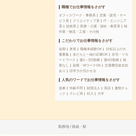
職種でお仕事情報をさがす
オフィスワーク・事務系
営業・販売・サー
ビス系
クリエイティブ系
IT・エンジニア
系
技術系
医療・介護・福祉・教育系
軽
作業・物流・工場・その他
こだわりでお仕事情報をさがす
短期
単発
職種未経験OK
10名以上の大
量募集
友だちと一緒の応募OK
在宅・リモ
ートワーク
週2～3日勤務
週4日勤務
残
業なし
副業・WワークOK
交通費別途支給
あり
語学力が活かせる
人気のワードでお仕事情報をさがす
急募
年齢不問
財団法人
英語
書類チェ
ック
テレビ局
封入
大学
勤務地 / 路線・駅