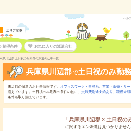
ヘル
エリア変更
た希望条件
お気に入りの派遣会社
庫県川辺郡 土日祝のみ勤務の派遣の仕事一覧
兵庫県川辺郡
土日祝のみ勤
で
川辺郡の派遣のお仕事情報です。
オフィスワーク・事務系
、
営業・販売・サー
揃えています。土日祝のみ勤務の条件の他に、
交通費別途支給あり
、
職種未経
条件も取り揃えています。
「
兵庫県川辺郡
×
土日祝の
に関するエン派遣は見つかりません