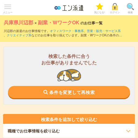
メニュー
気になる!
ログイン
検索
兵庫県川辺郡
×
副業・WワークOK
のお仕事一覧
川辺郡の派遣のお仕事情報です。
オフィスワーク・事務系
、
営業・販売・サービス系
、
クリエイティブ系
などのお仕事を取り揃えています。副業・WワークOKの条件の他
に、
交通費別途支給あり
、
職種未経験OK
、
友だちと一緒の応募OK
などのこだわり条
件も取り揃えています。
検索した条件に合う
お仕事がありませんでした
条件を変更して再検索
検索条件を追加して絞り込む
職種
でお仕事情報を絞り込む