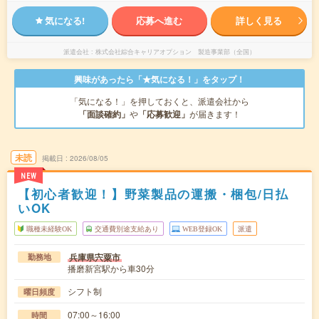
気になる!
応募へ進む
詳しく見る
派遣会社
株式会社綜合キャリアオプション 製造事業部（全国）
興味があったら「★気になる！」をタップ！
「気になる！」を押しておくと、派遣会社から
「面談確約」
や
「応募歓迎」
が届きます！
未読
掲載日
2026/08/05
NEW
【初心者歓迎！】野菜製品の運搬・梱包/日払
いOK
職種未経験OK
交通費別途支給あり
WEB登録OK
派遣
兵庫県宍粟市
勤務地
播磨新宮駅から車30分
シフト制
曜日頻度
07:00～16:00
時間