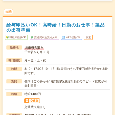
未読
給与即払いOK！高時給！日勤のお仕事！製品
の出荷準備
職種未経験OK
交通費別途支給あり
WEB登録OK
派遣
兵庫県宍粟市
勤務地
千本駅から車33分
月～金・土・祝
曜日頻度
8:10～17:008:10～17:15※表記のうち実働7時間45分から8時
時間
間です。
長期【ご応募から1週間以内(最短2日目)のスピード就業が可
期間
能】即日～
時給1400円
時給
交通費
交通費支給有り