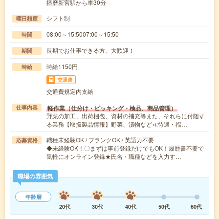
播磨新宮駅から車30分
シフト制
曜日頻度
08:00～15:5007:00～15:50
時間
長期でお仕事できる方、大歓迎！
期間
時給1150円
時給
交通費
交通費規定内支給
軽作業（仕分け・ピッキング・検品、商品管理）
仕事内容
野菜の加工、出荷梱包、資材の補充等また、それらに付随す
る業務【取扱製品情報】野菜、漬物など≪待遇・福…
職種未経験OK / ブランクOK / 英語力不要
応募資格
◆未経験OK！〇まずは事前登録だけでもOK！履歴書不要で
気軽にオンライン登録★氏名・職種などを入力す…
職場の雰囲気
年齢層
20代
30代
40代
50代
60代