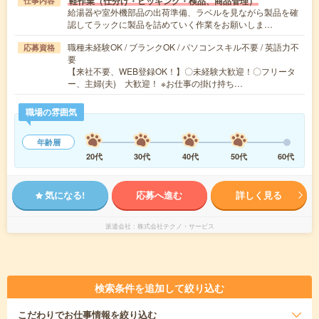
軽作業（仕分け・ピッキング・検品、商品管理）
仕事内容
給湯器や室外機部品の出荷準備、ラベルを見ながら製品を確
認してラックに製品を詰めていく作業をお願いしま…
職種未経験OK / ブランクOK / パソコンスキル不要 / 英語力不
応募資格
要
【来社不要、WEB登録OK！】〇未経験大歓迎！〇フリータ
ー、主婦(夫) 大歓迎！ ※お仕事の掛け持ち…
職場の雰囲気
年齢層
20代
30代
40代
50代
60代
気になる!
応募へ進む
詳しく見る
派遣会社
株式会社テクノ・サービス
検索条件を追加して絞り込む
こだわり
でお仕事情報を絞り込む