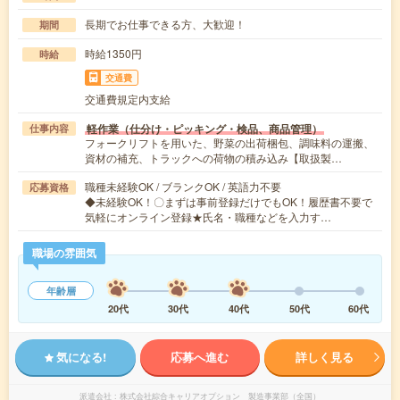
長期でお仕事できる方、大歓迎！
期間
時給1350円
時給
交通費
交通費規定内支給
軽作業（仕分け・ピッキング・検品、商品管理）
仕事内容
フォークリフトを用いた、野菜の出荷梱包、調味料の運搬、
資材の補充、トラックへの荷物の積み込み【取扱製…
職種未経験OK / ブランクOK / 英語力不要
応募資格
◆未経験OK！〇まずは事前登録だけでもOK！履歴書不要で
気軽にオンライン登録★氏名・職種などを入力す…
職場の雰囲気
年齢層
20代
30代
40代
50代
60代
気になる!
応募へ進む
詳しく見る
派遣会社
株式会社綜合キャリアオプション 製造事業部（全国）