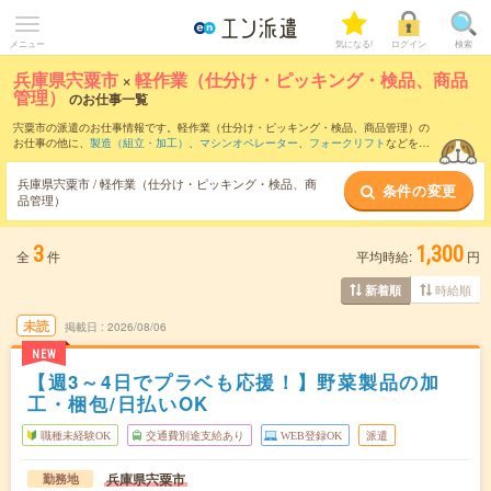
メニュー
気になる!
ログイン
検索
兵庫県宍粟市
×
軽作業（仕分け・ピッキング・検品、商品
管理）
のお仕事一覧
宍粟市の派遣のお仕事情報です。軽作業（仕分け・ピッキング・検品、商品管理）の
お仕事の他に、
製造（組立・加工）
、
マシンオペレーター
、
フォークリフト
などを取
り揃えています。さらに、
短期
・
単発
などの期間や、
職種未経験OK
などのこだわり条
件で絞り込んでいただけます。職種辞典：
軽作業（仕分け・ピッキング・検品、商品
兵庫県宍粟市 / 軽作業（仕分け・ピッキング・検品、商
条件の変更
管理）のお仕事とは？とは？
品管理）
3
1,300
全
件
平均時給:
円
時給順
新着順
未読
掲載日
2026/08/06
NEW
【週3～4日でプラベも応援！】野菜製品の加
工・梱包/日払いOK
職種未経験OK
交通費別途支給あり
WEB登録OK
派遣
兵庫県宍粟市
勤務地