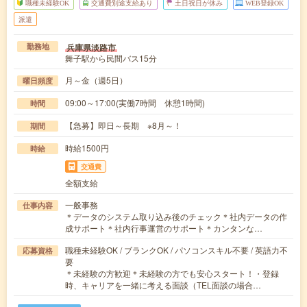
職種未経験OK
交通費別途支給あり
土日祝日が休み
WEB登録OK
派遣
兵庫県淡路市
勤務地
舞子駅から民間バス15分
月～金（週5日）
曜日頻度
09:00～17:00(実働7時間 休憩1時間)
時間
【急募】即日～長期 ※8月～！
期間
時給1500円
時給
交通費
全額支給
一般事務
仕事内容
＊データのシステム取り込み後のチェック＊社内データの作
成サポート＊社内行事運営のサポート＊カンタンな…
職種未経験OK / ブランクOK / パソコンスキル不要 / 英語力不
応募資格
要
＊未経験の方歓迎＊未経験の方でも安心スタート！・登録
時、キャリアを一緒に考える面談（TEL面談の場合…