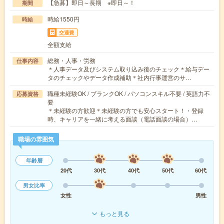
【急募】即日～長期 ※即日～！
期間
時給1550円
時給
交通費
全額支給
総務・人事・労務
仕事内容
＊人事データ及びシステム取り込み後のチェック＊給与デー
タのチェックやデータ作成補助＊社内行事運営のサ…
職種未経験OK / ブランクOK / パソコンスキル不要 / 英語力不
応募資格
要
＊未経験の方歓迎＊未経験の方でも安心スタート！・登録
時、キャリアを一緒に考える面談（電話面談の場合）…
職場の雰囲気
年齢層
20代
30代
40代
50代
60代
男女比率
女性
男性
もっと見る