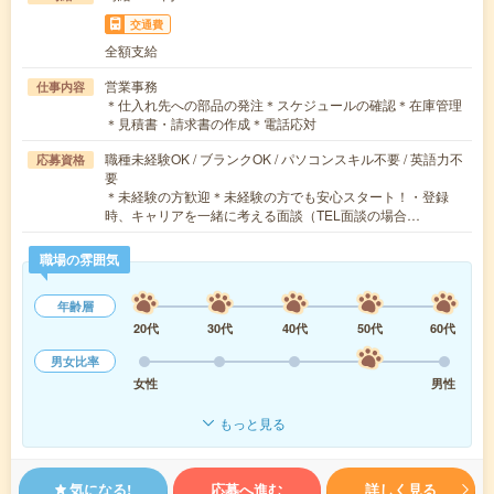
交通費
全額支給
営業事務
仕事内容
＊仕入れ先への部品の発注＊スケジュールの確認＊在庫管理
＊見積書・請求書の作成＊電話応対
職種未経験OK / ブランクOK / パソコンスキル不要 / 英語力不
応募資格
要
＊未経験の方歓迎＊未経験の方でも安心スタート！・登録
時、キャリアを一緒に考える面談（TEL面談の場合…
職場の雰囲気
年齢層
20代
30代
40代
50代
60代
男女比率
女性
男性
もっと見る
気になる!
応募へ進む
詳しく見る