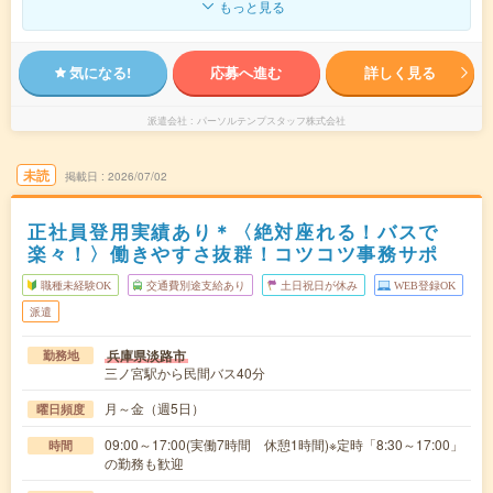
もっと見る
気になる!
応募へ進む
詳しく見る
派遣会社
パーソルテンプスタッフ株式会社
未読
掲載日
2026/07/02
正社員登用実績あり＊〈絶対座れる！バスで
楽々！〉働きやすさ抜群！コツコツ事務サポ
職種未経験OK
交通費別途支給あり
土日祝日が休み
WEB登録OK
派遣
兵庫県淡路市
勤務地
三ノ宮駅から民間バス40分
月～金（週5日）
曜日頻度
09:00～17:00(実働7時間 休憩1時間)※定時「8:30～17:00」
時間
の勤務も歓迎