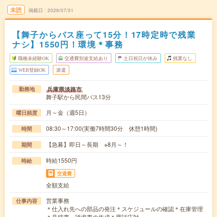
未読
掲載日
2026/07/31
【舞子からバス座って15分！17時定時で残業
ナシ】1550円！環境＊事務
職種未経験OK
交通費別途支給あり
土日祝日が休み
残業なし
WEB登録OK
派遣
兵庫県淡路市
勤務地
舞子駅から民間バス13分
月～金（週5日）
曜日頻度
08:30～17:00(実働7時間30分 休憩1時間)
時間
【急募】即日～長期 ※8月～！
期間
時給1550円
時給
交通費
全額支給
営業事務
仕事内容
＊仕入れ先への部品の発注＊スケジュールの確認＊在庫管理
＊見積書・請求書の作成＊電話応対