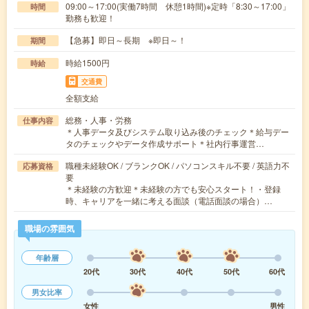
09:00～17:00(実働7時間 休憩1時間)※定時「8:30～17:00」
時間
勤務も歓迎！
【急募】即日～長期 ※即日～！
期間
時給1500円
時給
交通費
全額支給
総務・人事・労務
仕事内容
＊人事データ及びシステム取り込み後のチェック＊給与デー
タのチェックやデータ作成サポート＊社内行事運営…
職種未経験OK / ブランクOK / パソコンスキル不要 / 英語力不
応募資格
要
＊未経験の方歓迎＊未経験の方でも安心スタート！・登録
時、キャリアを一緒に考える面談（電話面談の場合）…
職場の雰囲気
年齢層
20代
30代
40代
50代
60代
男女比率
女性
男性