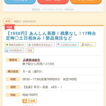
派遣会社
パーソルテンプスタッフ株式会社
未読
掲載日
2026/08/03
NEW
【1550円】あんしん長期！残業なし！17時台
定時〇土日祝休み！部品発注など
職種未経験OK
交通費別途支給あり
土日祝日が休み
残業なし
WEB登録OK
派遣
兵庫県淡路市
勤務地
舞子駅から民間バス13分
月～金（週5日）
曜日頻度
08:30～17:00(実働7時間30分 休憩1時間)
時間
【急募】即日～長期 ※8月～！
期間
時給1550円
時給
交通費