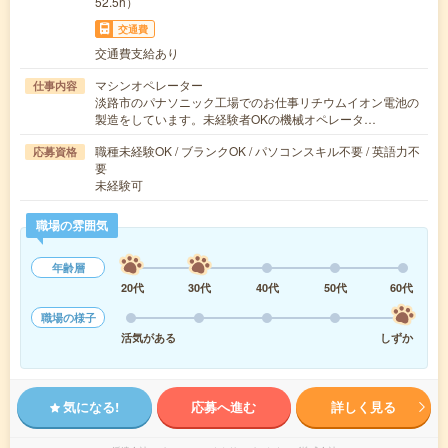
52.5h）
交通費
交通費支給あり
マシンオペレーター
仕事内容
淡路市のパナソニック工場でのお仕事リチウムイオン電池の
製造をしています。未経験者OKの機械オペレータ…
職種未経験OK / ブランクOK / パソコンスキル不要 / 英語力不
応募資格
要
未経験可
職場の雰囲気
年齢層
20代
30代
40代
50代
60代
職場の様子
活気がある
しずか
気になる!
応募へ進む
詳しく見る