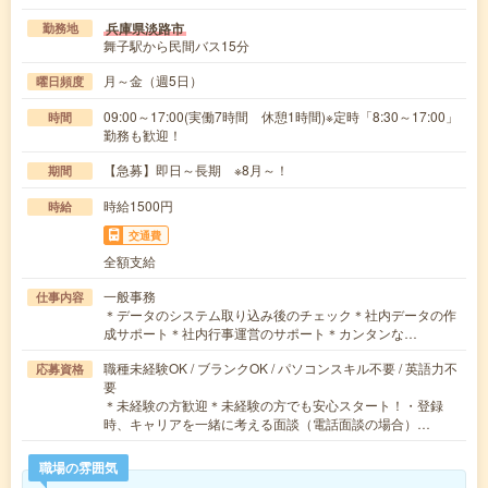
兵庫県淡路市
勤務地
舞子駅から民間バス15分
月～金（週5日）
曜日頻度
09:00～17:00(実働7時間 休憩1時間)※定時「8:30～17:00」
時間
勤務も歓迎！
【急募】即日～長期 ※8月～！
期間
時給1500円
時給
交通費
全額支給
一般事務
仕事内容
＊データのシステム取り込み後のチェック＊社内データの作
成サポート＊社内行事運営のサポート＊カンタンな…
職種未経験OK / ブランクOK / パソコンスキル不要 / 英語力不
応募資格
要
＊未経験の方歓迎＊未経験の方でも安心スタート！・登録
時、キャリアを一緒に考える面談（電話面談の場合）…
職場の雰囲気