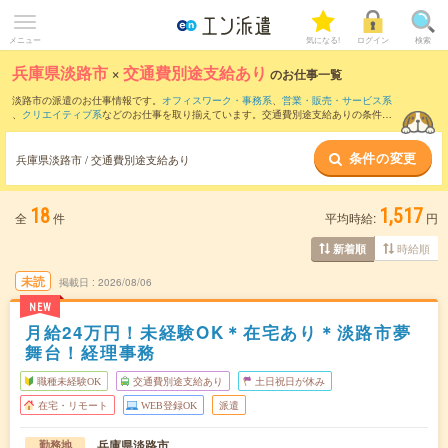
メニュー
気になる!
ログイン
検索
兵庫県淡路市
×
交通費別途支給あり
のお仕事一覧
淡路市の派遣のお仕事情報です。
オフィスワーク・事務系
、
営業・販売・サービス系
、
クリエイティブ系
などのお仕事を取り揃えています。交通費別途支給ありの条件の
他に、
職種未経験OK
、
友だちと一緒の応募OK
、
週4日勤務
などのこだわり条件も取り
揃えています。
条件の変更
兵庫県淡路市 / 交通費別途支給あり
18
1,517
全
件
平均時給:
円
時給順
新着順
未読
掲載日
2026/08/06
NEW
月給24万円！未経験OK＊在宅あり＊淡路市夢
舞台！経理事務
職種未経験OK
交通費別途支給あり
土日祝日が休み
在宅・リモート
WEB登録OK
派遣
兵庫県淡路市
勤務地