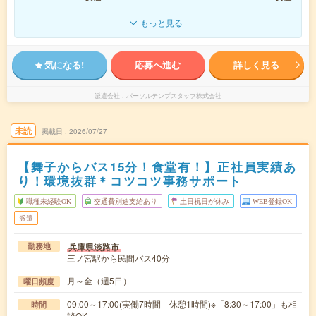
もっと見る
気になる!
応募へ進む
詳しく見る
派遣会社
パーソルテンプスタッフ株式会社
未読
掲載日
2026/07/27
【舞子からバス15分！食堂有！】正社員実績あ
り！環境抜群＊コツコツ事務サポート
職種未経験OK
交通費別途支給あり
土日祝日が休み
WEB登録OK
派遣
兵庫県淡路市
勤務地
三ノ宮駅から民間バス40分
月～金（週5日）
曜日頻度
09:00～17:00(実働7時間 休憩1時間)※「8:30～17:00」も相
時間
談OK