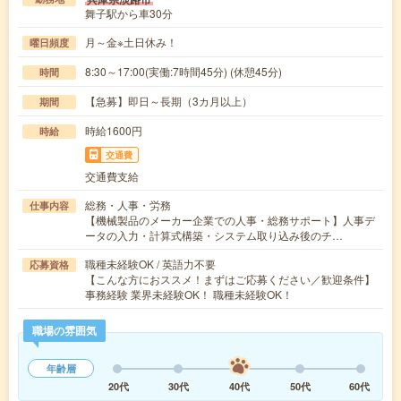
舞子駅から車30分
月～金※土日休み！
曜日頻度
8:30～17:00(実働:7時間45分) (休憩45分)
時間
【急募】即日～長期（3カ月以上）
期間
時給1600円
時給
交通費
交通費支給
総務・人事・労務
仕事内容
【機械製品のメーカー企業での人事・総務サポート】人事デ
ータの入力・計算式構築・システム取り込み後のチ…
職種未経験OK / 英語力不要
応募資格
【こんな方におススメ！まずはご応募ください／歓迎条件】
事務経験 業界未経験OK！ 職種未経験OK！
職場の雰囲気
年齢層
20代
30代
40代
50代
60代