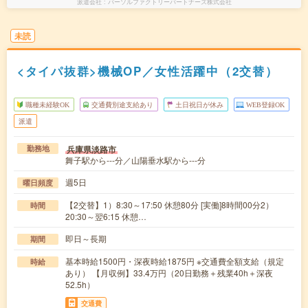
派遣会社
パーソルファクトリーパートナーズ株式会社
未読
<タイパ抜群>機械OP／女性活躍中（2交替）
職種未経験OK
交通費別途支給あり
土日祝日が休み
WEB登録OK
派遣
兵庫県淡路市
勤務地
舞子駅から---分／山陽垂水駅から---分
週5日
曜日頻度
【2交替】1）8:30～17:50 休憩80分 [実働]8時間00分2）
時間
20:30～翌6:15 休憩…
即日～長期
期間
基本時給1500円・深夜時給1875円 ※交通費全額支給（規定
時給
あり） 【月収例】33.4万円（20日勤務＋残業40h＋深夜
52.5h）
交通費