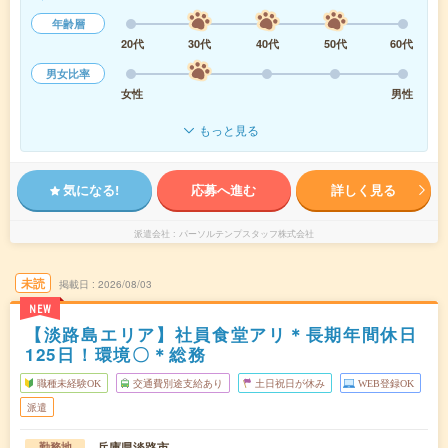
年齢層
20代
30代
40代
50代
60代
男女比率
女性
男性
もっと見る
気になる!
応募へ進む
詳しく見る
派遣会社
パーソルテンプスタッフ株式会社
未読
掲載日
2026/08/03
NEW
【淡路島エリア】社員食堂アリ＊長期年間休日
125日！環境〇＊総務
職種未経験OK
交通費別途支給あり
土日祝日が休み
WEB登録OK
派遣
兵庫県淡路市
勤務地