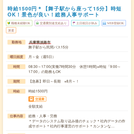
時給1500円＊【舞子駅から座って15分】時短
OK！景色が良い！総務人事サポート
職種未経験OK
交通費別途支給あり
土日祝日が休み
WEB登録OK
派遣
兵庫県淡路市
勤務地
舞子駅から民間バス15分
月～金（週5日）
曜日頻度
08:30～17:00(実働7時間30分 休憩1時間)※時短「9:00～
時間
17:00」の勤務もOK
【急募】即日～長期 ※8月～！
期間
時給1500円
時給
交通費
全額支給
総務・人事・労務
仕事内容
＊データのシステム取り込み後のチェック＊社内データの作
成サポート＊社内行事運営のサポート＊カンタンな…