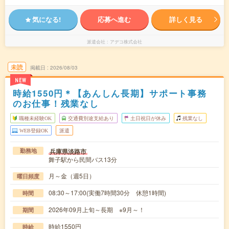
気になる!
応募へ進む
詳しく見る
派遣会社
アデコ株式会社
未読
掲載日
2026/08/03
NEW
時給1550円＊【あんしん長期】サポート事務
のお仕事！残業なし
職種未経験OK
交通費別途支給あり
土日祝日が休み
残業なし
WEB登録OK
派遣
兵庫県淡路市
勤務地
舞子駅から民間バス13分
月～金（週5日）
曜日頻度
08:30～17:00(実働7時間30分 休憩1時間)
時間
2026年09月上旬～長期 ※9月～！
期間
時給1550円
時給