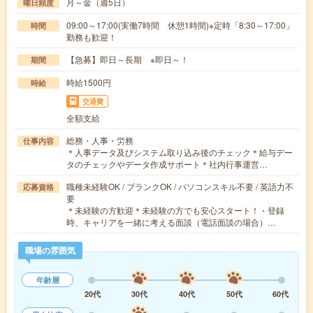
月～金（週5日）
曜日頻度
09:00～17:00(実働7時間 休憩1時間)※定時「8:30～17:00」
時間
勤務も歓迎！
【急募】即日～長期 ※即日～！
期間
時給1500円
時給
交通費
全額支給
総務・人事・労務
仕事内容
＊人事データ及びシステム取り込み後のチェック＊給与デー
タのチェックやデータ作成サポート＊社内行事運営…
職種未経験OK / ブランクOK / パソコンスキル不要 / 英語力不
応募資格
要
＊未経験の方歓迎＊未経験の方でも安心スタート！・登録
時、キャリアを一緒に考える面談（電話面談の場合）…
職場の雰囲気
年齢層
20代
30代
40代
50代
60代