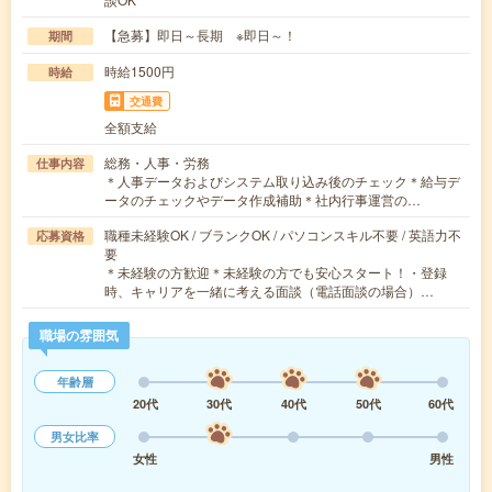
【急募】即日～長期 ※即日～！
期間
時給1500円
時給
交通費
全額支給
総務・人事・労務
仕事内容
＊人事データおよびシステム取り込み後のチェック＊給与デ
ータのチェックやデータ作成補助＊社内行事運営の…
職種未経験OK / ブランクOK / パソコンスキル不要 / 英語力不
応募資格
要
＊未経験の方歓迎＊未経験の方でも安心スタート！・登録
時、キャリアを一緒に考える面談（電話面談の場合）…
職場の雰囲気
年齢層
20代
30代
40代
50代
60代
男女比率
女性
男性