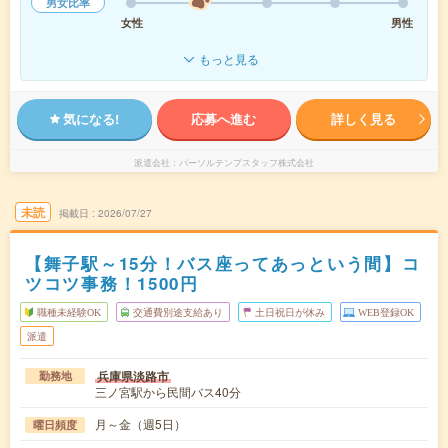
男女比率
女性
男性
もっと見る
気になる!
応募へ進む
詳しく見る
派遣会社
パーソルテンプスタッフ株式会社
未読
掲載日
2026/07/27
【舞子駅～15分！バス座ってあっという間】コ
ツコツ事務！1500円
職種未経験OK
交通費別途支給あり
土日祝日が休み
WEB登録OK
派遣
兵庫県淡路市
勤務地
三ノ宮駅から民間バス40分
月～金（週5日）
曜日頻度