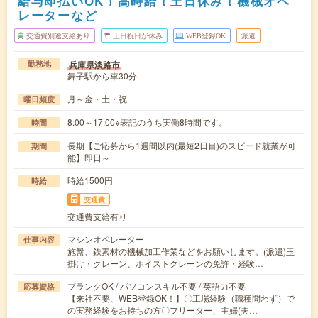
給与即払いOK！高時給！土日休み！機械オペ
レーターなど
交通費別途支給あり
土日祝日が休み
WEB登録OK
派遣
兵庫県淡路市
勤務地
舞子駅から車30分
月～金・土・祝
曜日頻度
8:00～17:00※表記のうち実働8時間です。
時間
長期【ご応募から1週間以内(最短2日目)のスピード就業が可
期間
能】即日～
時給1500円
時給
交通費
交通費支給有り
マシンオペレーター
仕事内容
施盤、鉄素材の機械加工作業などをお願いします。(派遣)玉
掛け・クレーン、ホイストクレーンの免許・経験…
ブランクOK / パソコンスキル不要 / 英語力不要
応募資格
【来社不要、WEB登録OK！】〇工場経験（職種問わず）で
の実務経験をお持ちの方〇フリーター、主婦(夫…