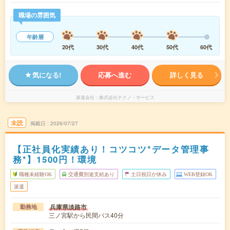
職場の雰囲気
年齢層
20代
30代
40代
50代
60代
気になる!
応募へ進む
詳しく見る
派遣会社
株式会社テクノ・サービス
未読
掲載日
2026/07/27
【正社員化実績あり！コツコツ*データ管理事
務*】1500円！環境
職種未経験OK
交通費別途支給あり
土日祝日が休み
WEB登録OK
派遣
兵庫県淡路市
勤務地
三ノ宮駅から民間バス40分