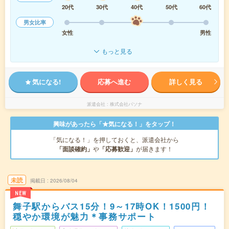
20代
30代
40代
50代
60代
男女比率
女性
男性
もっと見る
気になる!
応募へ進む
詳しく見る
派遣会社
株式会社パソナ
興味があったら「★気になる！」をタップ！
「気になる！」を押しておくと、派遣会社から
「面談確約」
や
「応募歓迎」
が届きます！
未読
掲載日
2026/08/04
NEW
舞子駅からバス15分！9～17時OK！1500円！
穏やか環境が魅力＊事務サポート