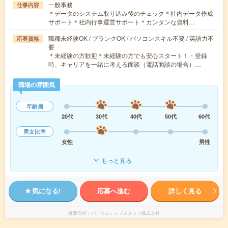
一般事務
仕事内容
＊データのシステム取り込み後のチェック＊社内データ作成
サポート＊社内行事運営サポート＊カンタンな資料…
職種未経験OK / ブランクOK / パソコンスキル不要 / 英語力不
応募資格
要
＊未経験の方歓迎＊未経験の方でも安心スタート！・登録
時、キャリアを一緒に考える面談（電話面談の場合）…
職場の雰囲気
年齢層
20代
30代
40代
50代
60代
男女比率
女性
男性
もっと見る
気になる!
応募へ進む
詳しく見る
派遣会社
パーソルテンプスタッフ株式会社