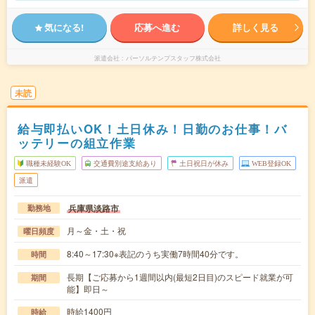
気になる!
応募へ進む
詳しく見る
派遣会社
パーソルテンプスタッフ株式会社
未読
給与即払いOK！土日休み！日勤のお仕事！バ
ッテリーの組立作業
職種未経験OK
交通費別途支給あり
土日祝日が休み
WEB登録OK
派遣
兵庫県淡路市
勤務地
月～金・土・祝
曜日頻度
8:40～17:30※表記のうち実働7時間40分です。
時間
長期【ご応募から1週間以内(最短2日目)のスピード就業が可
期間
能】即日～
時給1400円
時給