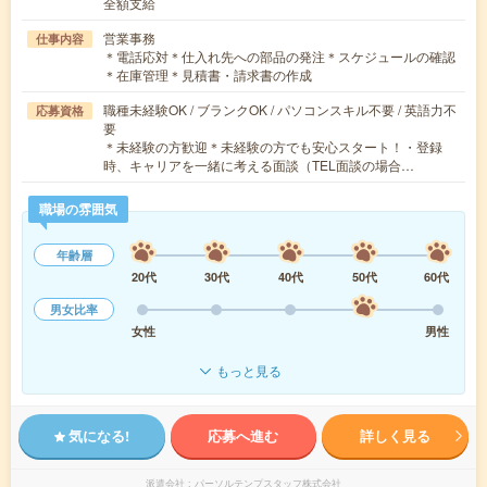
全額支給
営業事務
仕事内容
＊電話応対＊仕入れ先への部品の発注＊スケジュールの確認
＊在庫管理＊見積書・請求書の作成
職種未経験OK / ブランクOK / パソコンスキル不要 / 英語力不
応募資格
要
＊未経験の方歓迎＊未経験の方でも安心スタート！・登録
時、キャリアを一緒に考える面談（TEL面談の場合…
職場の雰囲気
年齢層
20代
30代
40代
50代
60代
男女比率
女性
男性
もっと見る
気になる!
応募へ進む
詳しく見る
派遣会社
パーソルテンプスタッフ株式会社