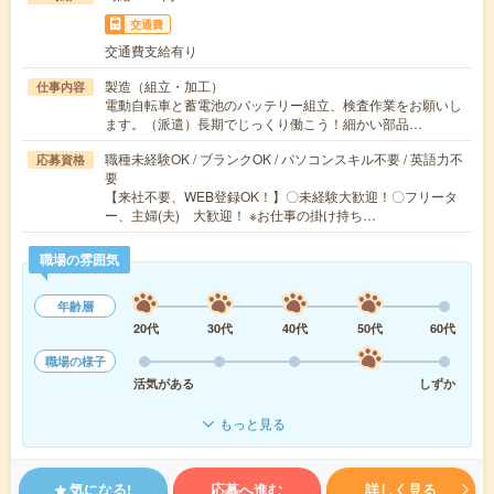
交通費
交通費支給有り
製造（組立・加工）
仕事内容
電動自転車と蓄電池のバッテリー組立、検査作業をお願いし
ます。（派遣）長期でじっくり働こう！細かい部品…
職種未経験OK / ブランクOK / パソコンスキル不要 / 英語力不
応募資格
要
【来社不要、WEB登録OK！】〇未経験大歓迎！〇フリータ
ー、主婦(夫) 大歓迎！ ※お仕事の掛け持ち…
職場の雰囲気
年齢層
20代
30代
40代
50代
60代
職場の様子
活気がある
しずか
もっと見る
気になる!
応募へ進む
詳しく見る