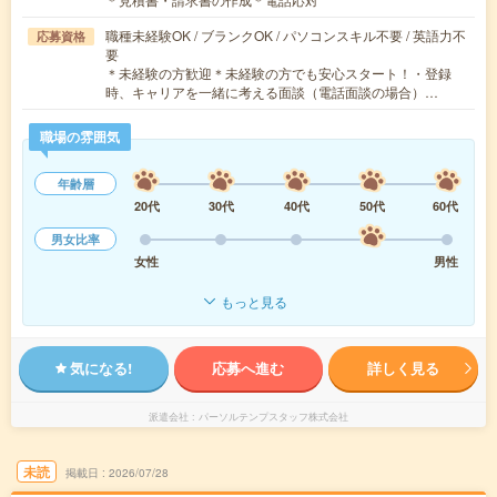
職種未経験OK / ブランクOK / パソコンスキル不要 / 英語力不
応募資格
要
＊未経験の方歓迎＊未経験の方でも安心スタート！・登録
時、キャリアを一緒に考える面談（電話面談の場合）…
職場の雰囲気
年齢層
20代
30代
40代
50代
60代
男女比率
女性
男性
もっと見る
気になる!
応募へ進む
詳しく見る
派遣会社
パーソルテンプスタッフ株式会社
未読
掲載日
2026/07/28