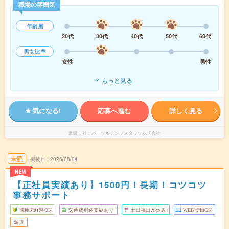
職場の雰囲気
年齢層
20代
30代
40代
50代
60代
男女比率
女性
男性
もっと見る
気になる!
応募へ進む
詳しく見る
派遣会社
パーソルテンプスタッフ株式会社
未読
掲載日
2026/08/04
NEW
【正社員実績あり】1500円！長期！コツコツ
事務サポート
職種未経験OK
交通費別途支給あり
土日祝日が休み
WEB登録OK
派遣