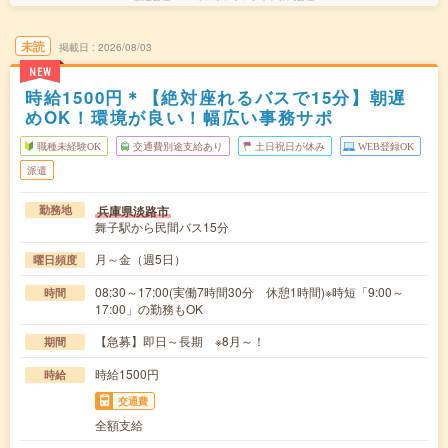
未読
掲載日
2026/08/03
NEW
時給1500円＊【絶対座れるバスで15分】朝遅
めOK！環境が良い！幅広い事務サポ
職種未経験OK
交通費別途支給あり
土日祝日が休み
WEB登録OK
派遣
兵庫県淡路市
勤務地
舞子駅から民間バス15分
月～金（週5日）
曜日頻度
08:30～17:00(実働7時間30分 休憩1時間)※時短「9:00～
時間
17:00」の勤務もOK
【急募】即日～長期 ※8月～！
期間
時給1500円
時給
交通費
全額支給