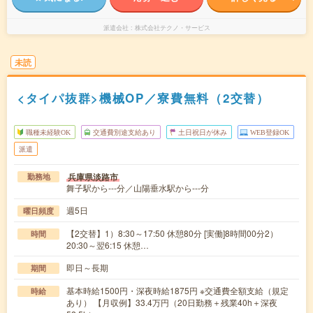
派遣会社
株式会社テクノ・サービス
未読
<タイパ抜群>機械OP／寮費無料（2交替）
職種未経験OK
交通費別途支給あり
土日祝日が休み
WEB登録OK
派遣
兵庫県淡路市
勤務地
舞子駅から---分／山陽垂水駅から---分
週5日
曜日頻度
【2交替】1）8:30～17:50 休憩80分 [実働]8時間00分2）
時間
20:30～翌6:15 休憩…
即日～長期
期間
基本時給1500円・深夜時給1875円 ※交通費全額支給（規定
時給
あり） 【月収例】33.4万円（20日勤務＋残業40h＋深夜