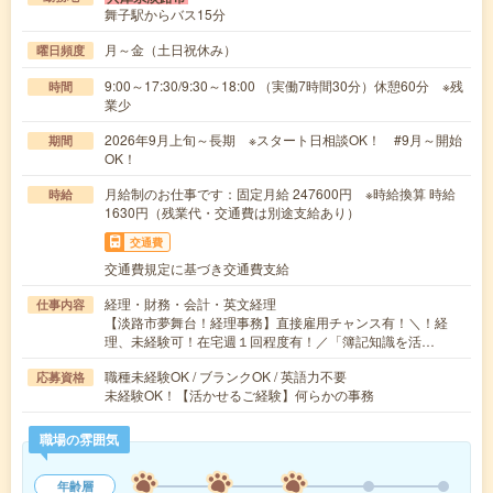
舞子駅からバス15分
月～金（土日祝休み）
曜日頻度
9:00～17:30/9:30～18:00 （実働7時間30分）休憩60分 ※残
時間
業少
2026年9月上旬～長期 ※スタート日相談OK！ #9月～開始
期間
OK！
月給制のお仕事です：固定月給 247600円 ※時給換算 時給
時給
1630円（残業代・交通費は別途支給あり）
交通費
交通費規定に基づき交通費支給
経理・財務・会計・英文経理
仕事内容
【淡路市夢舞台！経理事務】直接雇用チャンス有！＼！経
理、未経験可！在宅週１回程度有！／「簿記知識を活…
職種未経験OK / ブランクOK / 英語力不要
応募資格
未経験OK！【活かせるご経験】何らかの事務
職場の雰囲気
年齢層