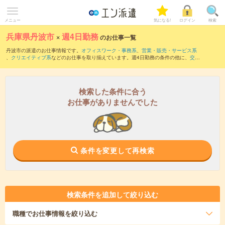
メニュー
気になる!
ログイン
検索
兵庫県丹波市
×
週4日勤務
のお仕事一覧
丹波市の派遣のお仕事情報です。
オフィスワーク・事務系
、
営業・販売・サービス系
、
クリエイティブ系
などのお仕事を取り揃えています。週4日勤務の条件の他に、
交通
費別途支給あり
、
職種未経験OK
、
友だちと一緒の応募OK
などのこだわり条件も取り
揃えています。
検索した条件に合う
お仕事がありませんでした
条件を変更して再検索
検索条件を追加して絞り込む
職種
でお仕事情報を絞り込む