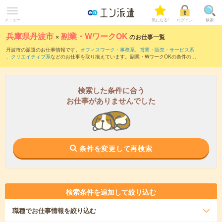
メニュー
気になる!
ログイン
検索
兵庫県丹波市
×
副業・WワークOK
のお仕事一覧
丹波市の派遣のお仕事情報です。
オフィスワーク・事務系
、
営業・販売・サービス系
、
クリエイティブ系
などのお仕事を取り揃えています。副業・WワークOKの条件の他
に、
交通費別途支給あり
、
職種未経験OK
、
友だちと一緒の応募OK
などのこだわり条
件も取り揃えています。
検索した条件に合う
お仕事がありませんでした
条件を変更して再検索
検索条件を追加して絞り込む
職種
でお仕事情報を絞り込む