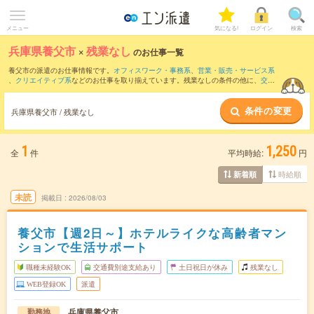
メニュー
気になる!
ログイン
検索
兵庫県養父市
×
残業なし
のお仕事一覧
養父市の派遣のお仕事情報です。
オフィスワーク・事務系
、
営業・販売・サービス系
、
クリエイティブ系
などのお仕事を取り揃えています。残業なしの条件の他に、
交通
費別途支給あり
、
職種未経験OK
、
友だちと一緒の応募OK
などのこだわり条件も取り
揃えています。
条件の変更
兵庫県養父市 / 残業なし
1
1,250
全
件
平均時給:
円
時給順
新着順
未読
掲載日
2026/08/03
養父市【週2日～】ホテルライクな高齢者マン
ションで生活サポート
職種未経験OK
交通費別途支給あり
土日祝日が休み
残業なし
WEB登録OK
派遣
兵庫県養父市
勤務地