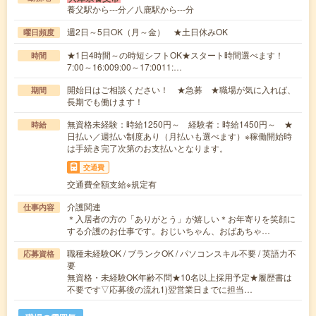
養父駅から---分／八鹿駅から---分
週2日～5日OK（月～金） ★土日休みOK
曜日頻度
★1日4時間～の時短シフトOK★スタート時間選べます！
時間
7:00～16:009:00～17:0011:…
開始日はご相談ください！ ★急募 ★職場が気に入れば、
期間
長期でも働けます！
無資格未経験：時給1250円～ 経験者：時給1450円～ ★
時給
日払い／週払い制度あり（月払いも選べます）※稼働開始時
は手続き完了次第のお支払いとなります。
交通費
交通費全額支給※規定有
介護関連
仕事内容
＊入居者の方の「ありがとう」が嬉しい＊お年寄りを笑顔に
する介護のお仕事です。おじいちゃん、おばあちゃ…
職種未経験OK / ブランクOK / パソコンスキル不要 / 英語力不
応募資格
要
無資格・未経験OK年齢不問★10名以上採用予定★履歴書は
不要です▽応募後の流れ1)翌営業日までに担当…