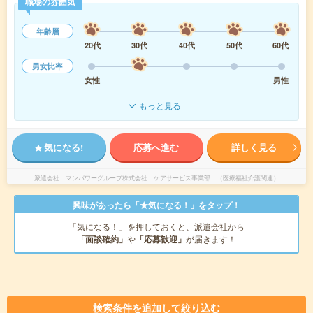
職場の雰囲気
年齢層
20代
30代
40代
50代
60代
男女比率
女性
男性
もっと見る
気になる!
応募へ進む
詳しく見る
派遣会社
マンパワーグループ株式会社 ケアサービス事業部 （医療福祉介護関連）
興味があったら「★気になる！」をタップ！
「気になる！」を押しておくと、派遣会社から
「面談確約」
や
「応募歓迎」
が届きます！
検索条件を追加して絞り込む