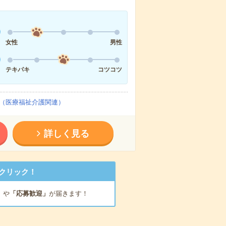
女性
男性
テキパキ
コツコツ
（医療福祉介護関連）
詳しく見る
クリック！
」
や
「応募歓迎」
が届きます！