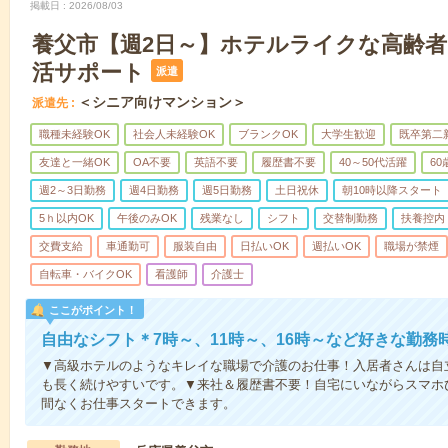
掲載日
2026/08/03
養父市【週2日～】ホテルライクな高齢
活サポート
派遣
＜シニア向けマンション＞
派遣先
職種未経験OK
社会人未経験OK
ブランクOK
大学生歓迎
既卒第二
友達と一緒OK
OA不要
英語不要
履歴書不要
40～50代活躍
6
週2～3日勤務
週4日勤務
週5日勤務
土日祝休
朝10時以降スタート
5ｈ以内OK
午後のみOK
残業なし
シフト
交替制勤務
扶養控内
交費支給
車通勤可
服装自由
日払いOK
週払いOK
職場が禁煙
自転車・バイクOK
看護師
介護士
ここがポイント！
自由なシフト＊7時～、11時～、16時～など好きな勤務
▼高級ホテルのようなキレイな職場で介護のお仕事！入居者さんは自
も長く続けやすいです。▼来社＆履歴書不要！自宅にいながらスマホ
間なくお仕事スタートできます。