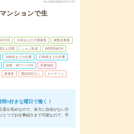
No.MNPWW829673-57
者マンションで生
新卒OK
10名以上の大量募集
複数名募集
0歳以上活躍
しゅふ歓迎
WEB登録OK
16時前までの仕事
17時前までの仕事
副業・WワークOK
医療福祉
派遣多
電話対応なし
ルーティン
時間×好きな曜日で働く！
立度が高めなので、体力に自信がない方
ひとつでお仕事紹介まで可能なので、手