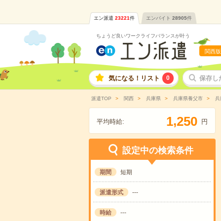
エン派遣
23221
件
エンバイト
28905
件
ちょうど良いワークライフバランスが叶う
関西版
気になる！リスト
0
保存し
派遣TOP
関西
兵庫県
兵庫県養父市
兵
,
1
2
5
0
平均時給:
円
設定中の検索条件
期間
短期
派遣形式
---
時給
---