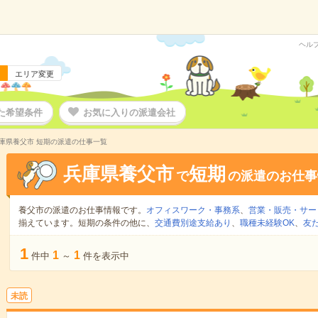
ヘル
エリア変更
た希望条件
お気に入りの派遣会社
庫県養父市 短期の派遣の仕事一覧
兵庫県養父市
短期
で
の派遣のお仕事
養父市の派遣のお仕事情報です。
オフィスワーク・事務系
、
営業・販売・サー
揃えています。短期の条件の他に、
交通費別途支給あり
、
職種未経験OK
、
友
1
1
1
件中
～
件を表示中
未読