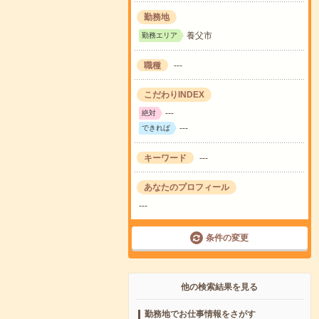
勤務地
養父市
勤務エリア
職種
---
こだわりINDEX
---
絶対
---
できれば
キーワード
---
あなたのプロフィール
---
条件の変更
他の検索結果を見る
勤務地でお仕事情報をさがす