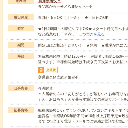
勤務地
兵庫県養父市
養父駅から---分／八鹿駅から---分
曜日頻度
週2日～5日OK（月～金） ★土日休みOK
時間
★1日4時間～の時短シフトOK★スタート時間選べます！7:00～1
など残業なし！※Wワー…
つづきを見る
期間
開始日はご相談ください！ ★急募 ★職場が気に入
時給
無資格未経験：時給1250円～ 経験者：時給1450
選べます）※稼働開始時は手続き完了次第のお支払い
交通費
交通費全額支給※規定有
仕事内容
介護関連
＊入居者の方の「ありがとう」が嬉しい＊お年寄りを
ゃん、おばあちゃんが暮らす施設での生活サポートを
応募資格
職種未経験OK / ブランクOK / パソコンスキル不要 /
無資格・未経験OK年齢不問★10名以上採用予定★履
までに担当より電話・メールでご連絡2)電話で登録…