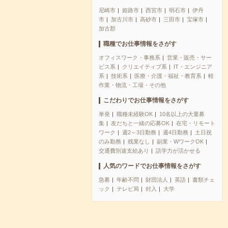
尼崎市
姫路市
西宮市
明石市
伊丹
市
加古川市
高砂市
三田市
宝塚市
加古郡
職種でお仕事情報をさがす
オフィスワーク・事務系
営業・販売・サー
ビス系
クリエイティブ系
IT・エンジニア
系
技術系
医療・介護・福祉・教育系
軽
作業・物流・工場・その他
こだわりでお仕事情報をさがす
単発
職種未経験OK
10名以上の大量募
集
友だちと一緒の応募OK
在宅・リモート
ワーク
週2～3日勤務
週4日勤務
土日祝
のみ勤務
残業なし
副業・WワークOK
交通費別途支給あり
語学力が活かせる
人気のワードでお仕事情報をさがす
急募
年齢不問
財団法人
英語
書類チェ
ック
テレビ局
封入
大学