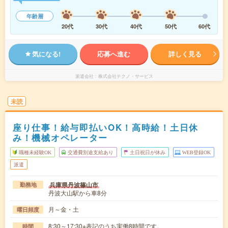
年齢層
20代
30代
40代
50代
60代
気になる!
応募へ進む
詳しく見る
派遣会社
株式会社テクノ・サービス
未読
座り仕事！給与即払いOK！高時給！土日休
み！機械オペレーター
職種未経験OK
交通費別途支給あり
土日祝日が休み
WEB登録OK
派遣
兵庫県丹波篠山市
勤務地
丹波大山駅から車8分
月～金・土
曜日頻度
8:30～17:30※表記のうち実働8時間です。
時間