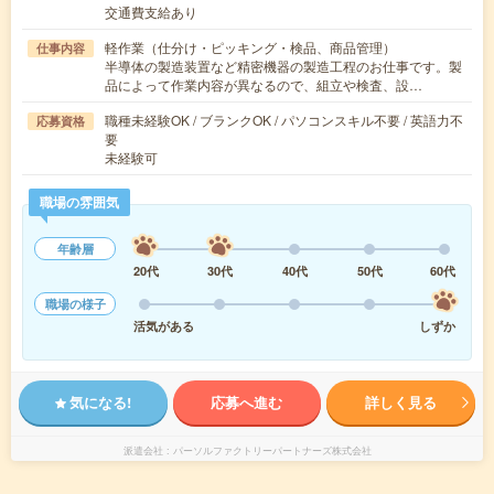
交通費支給あり
軽作業（仕分け・ピッキング・検品、商品管理）
仕事内容
半導体の製造装置など精密機器の製造工程のお仕事です。製
品によって作業内容が異なるので、組立や検査、設…
職種未経験OK / ブランクOK / パソコンスキル不要 / 英語力不
応募資格
要
未経験可
職場の雰囲気
年齢層
20代
30代
40代
50代
60代
職場の様子
活気がある
しずか
気になる!
応募へ進む
詳しく見る
派遣会社
パーソルファクトリーパートナーズ株式会社