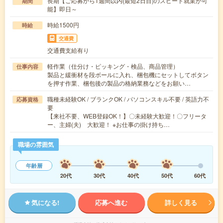
長期【ご応募から1週間以内(最短2日目)のスピード就業が可
期間
能】即日～
時給1500円
時給
交通費
交通費支給有り
軽作業（仕分け・ピッキング・検品、商品管理）
仕事内容
製品と緩衝材を段ボールに入れ、梱包機にセットしてボタン
を押す作業、梱包後の製品の格納業務などをお願い…
職種未経験OK / ブランクOK / パソコンスキル不要 / 英語力不
応募資格
要
【来社不要、WEB登録OK！】〇未経験大歓迎！〇フリータ
ー、主婦(夫) 大歓迎！ ※お仕事の掛け持ち…
職場の雰囲気
年齢層
20代
30代
40代
50代
60代
気になる!
応募へ進む
詳しく見る