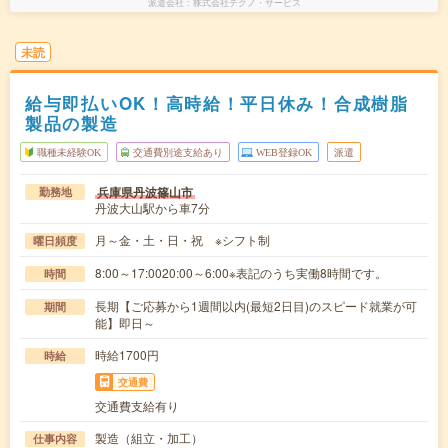
派遣会社
株式会社テクノ・サービス
未読
給与即払いOK！高時給！平日休み！合成樹脂
製品の製造
職種未経験OK
交通費別途支給あり
WEB登録OK
派遣
兵庫県丹波篠山市
勤務地
丹波大山駅から車7分
月～金・土・日・祝 ※シフト制
曜日頻度
8:00～17:0020:00～6:00※表記のうち実働8時間です。
時間
長期【ご応募から1週間以内(最短2日目)のスピード就業が可
期間
能】即日～
時給1700円
時給
交通費
交通費支給有り
製造（組立・加工）
仕事内容