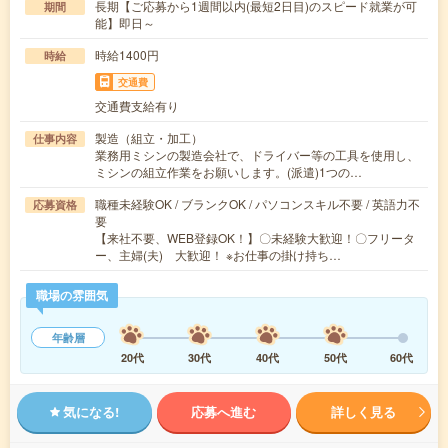
長期【ご応募から1週間以内(最短2日目)のスピード就業が可
期間
能】即日～
時給1400円
時給
交通費
交通費支給有り
製造（組立・加工）
仕事内容
業務用ミシンの製造会社で、ドライバー等の工具を使用し、
ミシンの組立作業をお願いします。(派遣)1つの…
職種未経験OK / ブランクOK / パソコンスキル不要 / 英語力不
応募資格
要
【来社不要、WEB登録OK！】〇未経験大歓迎！〇フリータ
ー、主婦(夫) 大歓迎！ ※お仕事の掛け持ち…
職場の雰囲気
年齢層
20代
30代
40代
50代
60代
気になる!
応募へ進む
詳しく見る