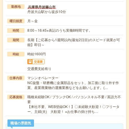
兵庫県丹波篠山市
勤務地
丹波大山駅から徒歩10分
月～金
曜日頻度
8:00～16:45※表記のうち実働8時間です。
時間
長期【ご応募から1週間以内(最短2日目)のスピード就業が可
期間
能】即日～
時給1600円
時給
交通費
交通費支給有り
マシンオペレーター
仕事内容
NC旋盤・研磨機に金属部品をセット、加工後に取り外す作
業、産業廃棄物の運搬業務などをお願いします。(…
職種未経験OK / ブランクOK / パソコンスキル不要 / 英語力不
応募資格
要
【来社不要、WEB登録OK！】〇未経験大歓迎！〇フリータ
ー、主婦(夫) 大歓迎！ ※お仕事の掛け持ち…
職場の雰囲気