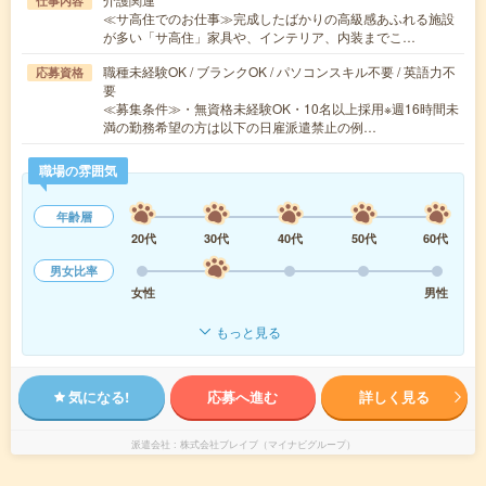
仕事内容
≪サ高住でのお仕事≫完成したばかりの高級感あふれる施設
が多い「サ高住」家具や、インテリア、内装までこ…
職種未経験OK / ブランクOK / パソコンスキル不要 / 英語力不
応募資格
要
≪募集条件≫・無資格未経験OK・10名以上採用※週16時間未
満の勤務希望の方は以下の日雇派遣禁止の例…
職場の雰囲気
年齢層
20代
30代
40代
50代
60代
男女比率
女性
男性
もっと見る
気になる!
応募へ進む
詳しく見る
派遣会社
株式会社ブレイブ（マイナビグループ）