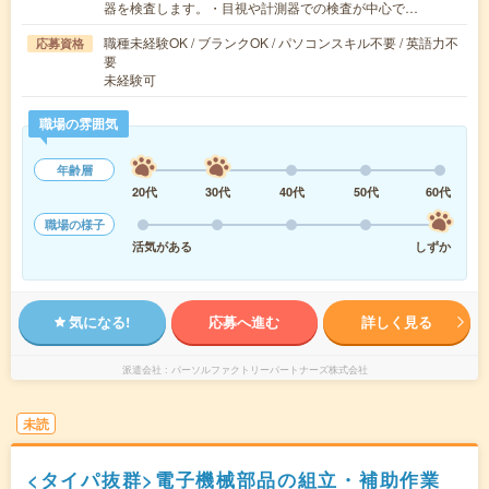
器を検査します。・目視や計測器での検査が中心で…
職種未経験OK / ブランクOK / パソコンスキル不要 / 英語力不
応募資格
要
未経験可
職場の雰囲気
年齢層
20代
30代
40代
50代
60代
職場の様子
活気がある
しずか
気になる!
応募へ進む
詳しく見る
派遣会社
パーソルファクトリーパートナーズ株式会社
未読
<タイパ抜群>電子機械部品の組立・補助作業