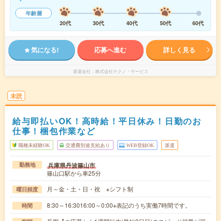
年齢層
20代
30代
40代
50代
60代
気になる!
応募へ進む
詳しく見る
派遣会社
株式会社テクノ・サービス
未読
給与即払いOK！高時給！平日休み！日勤のお
仕事！梱包作業など
職種未経験OK
交通費別途支給あり
WEB登録OK
派遣
兵庫県丹波篠山市
勤務地
篠山口駅から車25分
月～金・土・日・祝 ※シフト制
曜日頻度
8:30～16:3016:00～0:00※表記のうち実働7時間です。
時間