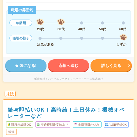
職場の雰囲気
年齢層
20代
30代
40代
50代
60代
職場の様子
活気がある
しずか
気になる!
応募へ進む
詳しく見る
派遣会社
パーソルファクトリーパートナーズ株式会社
未読
給与即払いOK！高時給！土日休み！機械オペ
レーターなど
職種未経験OK
交通費別途支給あり
土日祝日が休み
WEB登録OK
派遣