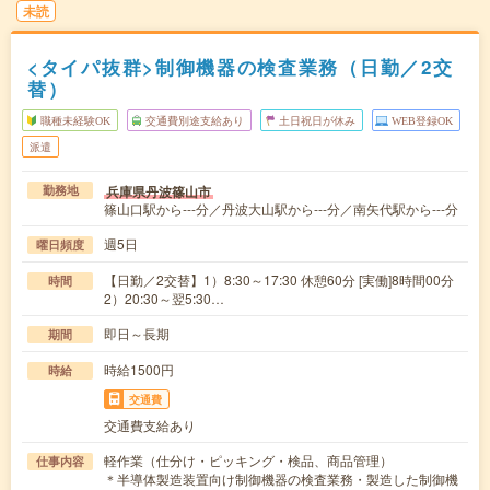
未読
<タイパ抜群>制御機器の検査業務（日勤／2交
替）
職種未経験OK
交通費別途支給あり
土日祝日が休み
WEB登録OK
派遣
兵庫県丹波篠山市
勤務地
篠山口駅から---分／丹波大山駅から---分／南矢代駅から---分
週5日
曜日頻度
【日勤／2交替】1）8:30～17:30 休憩60分 [実働]8時間00分
時間
2）20:30～翌5:30…
即日～長期
期間
時給1500円
時給
交通費
交通費支給あり
軽作業（仕分け・ピッキング・検品、商品管理）
仕事内容
＊半導体製造装置向け制御機器の検査業務・製造した制御機