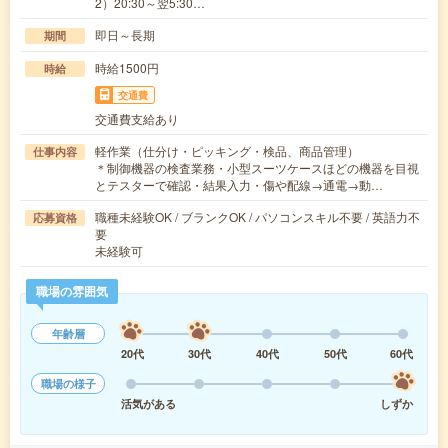
2）20:30～翌5:30…
即日～長期
期間
時給1500円
時給
交通費
交通費支給あり
軽作業（仕分け・ピッキング・検品、商品管理）
仕事内容
＊制御機器の検査業務・小型スーツケースほどの機器を目視
とテスターで確認・結果入力・傷や配線→通電→動…
職種未経験OK / ブランクOK / パソコンスキル不要 / 英語力不
応募資格
要
未経験可
職場の雰囲気
年齢層
20代
30代
40代
50代
60代
職場の様子
活気がある
しずか