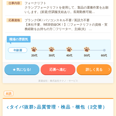
フォークリフト
仕事内容
クランプフォークリフトを使用して、製品の運搬作業をお願
いします。(派遣)空調服支給あり。長期勤務可能…
ブランクOK / パソコンスキル不要 / 英語力不要
応募資格
【来社不要、WEB登録OK！】〇フォークリフトの資格・実
務経験をお持ちの方〇フリーター、主婦(夫) …
職場の雰囲気
年齢層
20代
30代
40代
50代
60代
気になる!
応募へ進む
詳しく見る
派遣会社
株式会社テクノ・サービス
未読
<タイパ抜群>品質管理・検品・梱包（2交替）