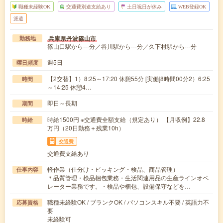
職種未経験OK
交通費別途支給あり
土日祝日が休み
WEB登録OK
派遣
兵庫県丹波篠山市
勤務地
篠山口駅から---分／谷川駅から---分／久下村駅から---分
週5日
曜日頻度
【2交替】1）8:25～17:20 休憩55分 [実働]8時間00分2）6:25
時間
～14:25 休憩4…
即日～長期
期間
時給1500円 ※交通費全額支給（規定あり） 【月収例】22.8
時給
万円（20日勤務＋残業10h）
交通費
交通費支給あり
軽作業（仕分け・ピッキング・検品、商品管理）
仕事内容
＊品質管理・検品梱包業務・生活関連用品の生産ラインオペ
レーター業務です。・検品や梱包、設備保守などを…
職種未経験OK / ブランクOK / パソコンスキル不要 / 英語力不
応募資格
要
未経験可