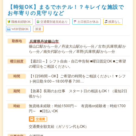
【時短OK】まるでホテル！？キレイな施設で
お年寄りの見守りなど
職種未経験OK
交通費別途支給あり
土日祝日が休み
残業なし
WEB登録OK
派遣
兵庫県丹波篠山市
勤務地
篠山口駅から---分／丹波大山駅から---分／古市(兵庫県)駅か
ら---分／南矢代駅から---分／草野(兵庫県)駅から---分
【週2日～】シフト自由・自己申告制 ■曜日固定OK ■ご希望
曜日頻度
の曜日をご相談ください。
【1日5時間～OK】ご希望の時間をご相談ください！▼シフ
時間
ト例日勤 9:00～18:00早番 7:00…
【急募】長期のお仕事 スタート日の相談もOK！（最短2日
期間
後から）
無資格未経験：時給1500円～ 有資格or経験者：時給1700
時給
円～ ■日払いOK
交通費
交通費全額支給（ガソリン代もOK）
介護関連