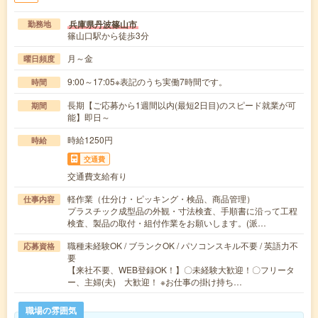
兵庫県丹波篠山市
勤務地
篠山口駅から徒歩3分
月～金
曜日頻度
9:00～17:05※表記のうち実働7時間です。
時間
長期【ご応募から1週間以内(最短2日目)のスピード就業が可
期間
能】即日～
時給1250円
時給
交通費
交通費支給有り
軽作業（仕分け・ピッキング・検品、商品管理）
仕事内容
プラスチック成型品の外観・寸法検査、手順書に沿って工程
検査、製品の取付・組付作業をお願いします。(派…
職種未経験OK / ブランクOK / パソコンスキル不要 / 英語力不
応募資格
要
【来社不要、WEB登録OK！】〇未経験大歓迎！〇フリータ
ー、主婦(夫) 大歓迎！ ※お仕事の掛け持ち…
職場の雰囲気