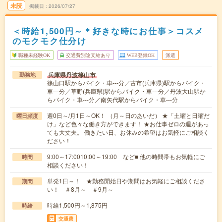
未読
掲載日
2026/07/27
＜時給1,500円～＊好きな時にお仕事＞コスメ
のモクモク仕分け
職種未経験OK
交通費別途支給あり
WEB登録OK
派遣
兵庫県丹波篠山市
勤務地
篠山口駅からバイク・車---分／古市(兵庫県)駅からバイク・
車---分／草野(兵庫県)駅からバイク・車---分／丹波大山駅か
らバイク・車---分／南矢代駅からバイク・車---分
週0日～/月1日～OK！ （月～日のあいだ） ★「土曜と日曜だ
曜日頻度
け」など色々な働き方ができます！ ★お仕事ゼロの週があっ
ても大丈夫。 働きたい日、お休みの希望はお気軽にご相談く
ださい！
9:00～17:0010:00～19:00 など■ 他の時間帯もお気軽にご
時間
相談ください！
単発1日～！ ★勤務開始日や期間はお気軽にご相談くださ
期間
い！ ＃8月～ ＃9月～
時給1,500円～1,875円
時給
交通費