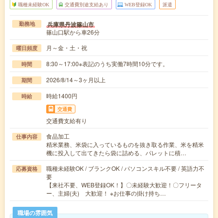
職種未経験OK
交通費別途支給あり
WEB登録OK
派遣
兵庫県丹波篠山市
勤務地
篠山口駅から車26分
月～金・土・祝
曜日頻度
8:30～17:00※表記のうち実働7時間10分です。
時間
2026/8/14～3ヶ月以上
期間
時給1400円
時給
交通費
交通費支給有り
食品加工
仕事内容
精米業務、米袋に入っているものを抜き取る作業、米を精米
機に投入して出てきたら袋に詰める、パレットに積…
職種未経験OK / ブランクOK / パソコンスキル不要 / 英語力不
応募資格
要
【来社不要、WEB登録OK！】〇未経験大歓迎！〇フリータ
ー、主婦(夫) 大歓迎！ ※お仕事の掛け持ち…
職場の雰囲気