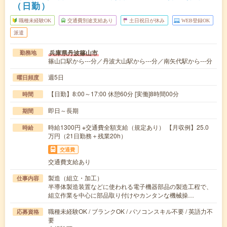
（日勤）
職種未経験OK
交通費別途支給あり
土日祝日が休み
WEB登録OK
派遣
兵庫県丹波篠山市
勤務地
篠山口駅から---分／丹波大山駅から---分／南矢代駅から---分
週5日
曜日頻度
【日勤】8:00～17:00 休憩60分 [実働]8時間00分
時間
即日～長期
期間
時給1300円 ※交通費全額支給（規定あり） 【月収例】25.0
時給
万円（21日勤務＋残業20h）
交通費
交通費支給あり
製造（組立・加工）
仕事内容
半導体製造装置などに使われる電子機器部品の製造工程で、
組立作業を中心に部品取り付けやカンタンな機械操…
職種未経験OK / ブランクOK / パソコンスキル不要 / 英語力不
応募資格
要