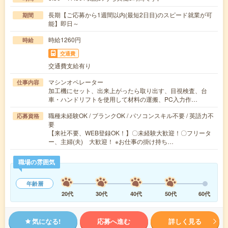
長期【ご応募から1週間以内(最短2日目)のスピード就業が可
期間
能】即日～
時給1260円
時給
交通費
交通費支給有り
マシンオペレーター
仕事内容
加工機にセット、出来上がったら取り出す、目視検査、台
車・ハンドリフトを使用して材料の運搬、PC入力作…
職種未経験OK / ブランクOK / パソコンスキル不要 / 英語力不
応募資格
要
【来社不要、WEB登録OK！】〇未経験大歓迎！〇フリータ
ー、主婦(夫) 大歓迎！ ※お仕事の掛け持ち…
職場の雰囲気
年齢層
20代
30代
40代
50代
60代
気になる!
応募へ進む
詳しく見る