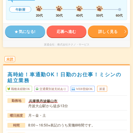
年齢層
20代
30代
40代
50代
60代
気になる!
応募へ進む
詳しく見る
派遣会社
株式会社テクノ・サービス
未読
高時給！車通勤OK！日勤のお仕事！ミシンの
組立業務
職種未経験OK
交通費別途支給あり
WEB登録OK
派遣
兵庫県丹波篠山市
勤務地
丹波大山駅から徒歩13分
月～金・土
曜日頻度
8:00～16:50※表記のうち実働8時間です。
時間