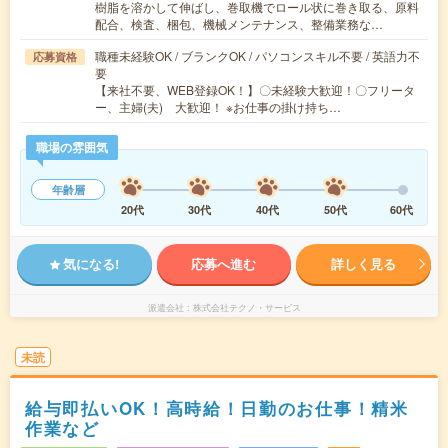
樹脂を溶かして伸ばし、巻取機でロール状に巻き取る、原料
配合、検査、梱包、機械メンテナンス、整備業務な…
職種未経験OK / ブランクOK / パソコンスキル不要 / 英語力不
応募資格
要
【来社不要、WEB登録OK！】〇未経験大歓迎！〇フリータ
ー、主婦(夫) 大歓迎！ ※お仕事の掛け持ち…
職場の雰囲気
年齢層
20代
30代
40代
50代
60代
気になる!
応募へ進む
詳しく見る
派遣会社
株式会社テクノ・サービス
未読
給与即払いOK！高時給！日勤のお仕事！精米
作業など