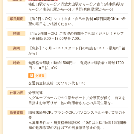
篠山口駅から---分／丹波大山駅から---分／古市(兵庫県)駅か
ら---分／南矢代駅から---分／草野(兵庫県)駅から---分
【週2日～OK】シフト自由・自己申告制 ■曜日固定OK ■ご希
曜日頻度
望の曜日をご相談ください。
【1日5時間～OK】ご希望の時間をご相談ください！▼シフ
時間
ト例日勤 9:00～18:00早番 7:00…
【急募】1ヶ月～OK！スタート日の相談もOK！（最短2日後
期間
から）
無資格未経験：時給1500円～ 有資格or経験者：時給1700
時給
円～ ■日払いOK
交通費
交通費全額支給（ガソリン代もOK）
介護関連
仕事内容
＼グループホームでの生活サポート／介護度が低く、自立を
目指すお年寄りが、他の利用者さんとの共同生活を…
職種未経験OK / ブランクOK / パソコンスキル不要 / 英語力不
応募資格
要
≪募集条件≫・無資格未経験OK・10名以上採用※週16時間未
満の勤務希望の方は以下の日雇派遣禁止の例…