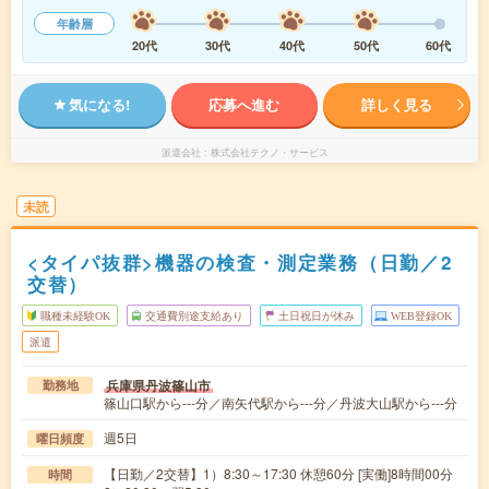
年齢層
20代
30代
40代
50代
60代
気になる!
応募へ進む
詳しく見る
派遣会社
株式会社テクノ・サービス
未読
<タイパ抜群>機器の検査・測定業務（日勤／2
交替）
職種未経験OK
交通費別途支給あり
土日祝日が休み
WEB登録OK
派遣
兵庫県丹波篠山市
勤務地
篠山口駅から---分／南矢代駅から---分／丹波大山駅から---分
週5日
曜日頻度
【日勤／2交替】1）8:30～17:30 休憩60分 [実働]8時間00分
時間