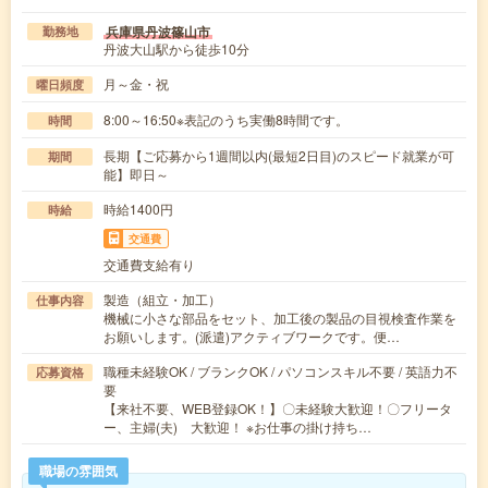
兵庫県丹波篠山市
勤務地
丹波大山駅から徒歩10分
月～金・祝
曜日頻度
8:00～16:50※表記のうち実働8時間です。
時間
長期【ご応募から1週間以内(最短2日目)のスピード就業が可
期間
能】即日～
時給1400円
時給
交通費
交通費支給有り
製造（組立・加工）
仕事内容
機械に小さな部品をセット、加工後の製品の目視検査作業を
お願いします。(派遣)アクティブワークです。便…
職種未経験OK / ブランクOK / パソコンスキル不要 / 英語力不
応募資格
要
【来社不要、WEB登録OK！】〇未経験大歓迎！〇フリータ
ー、主婦(夫) 大歓迎！ ※お仕事の掛け持ち…
職場の雰囲気