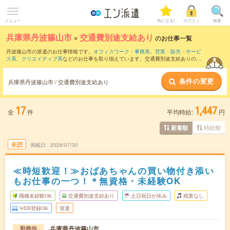
メニュー
気になる!
ログイン
検索
兵庫県丹波篠山市
×
交通費別途支給あり
のお仕事一覧
丹波篠山市の派遣のお仕事情報です。
オフィスワーク・事務系
、
営業・販売・サービ
ス系
、
クリエイティブ系
などのお仕事を取り揃えています。交通費別途支給ありの条
件の他に、
職種未経験OK
、
友だちと一緒の応募OK
、
週4日勤務
などのこだわり条件も
取り揃えています。
条件の変更
兵庫県丹波篠山市 / 交通費別途支給あり
17
1,447
全
件
平均時給:
円
時給順
新着順
未読
掲載日
2026/07/30
≪時短歓迎！≫おばあちゃんの買い物付き添い
もお仕事の一つ！＊無資格・未経験OK
職種未経験OK
交通費別途支給あり
土日祝日が休み
残業なし
WEB登録OK
派遣
兵庫県丹波篠山市
勤務地