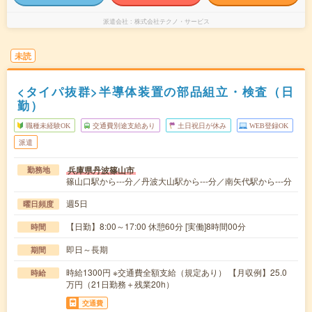
派遣会社
株式会社テクノ・サービス
未読
<タイパ抜群>半導体装置の部品組立・検査（日
勤）
職種未経験OK
交通費別途支給あり
土日祝日が休み
WEB登録OK
派遣
兵庫県丹波篠山市
勤務地
篠山口駅から---分／丹波大山駅から---分／南矢代駅から---分
週5日
曜日頻度
【日勤】8:00～17:00 休憩60分 [実働]8時間00分
時間
即日～長期
期間
時給1300円 ※交通費全額支給（規定あり） 【月収例】25.0
時給
万円（21日勤務＋残業20h）
交通費