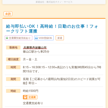
派遣会社
株式会社テクノ・サービス
未読
給与即払いOK！高時給！日勤のお仕事！フォ
ークリフト運搬
交通費別途支給あり
WEB登録OK
派遣
兵庫県丹波篠山市
勤務地
篠山口駅から車25分
月～金・土
曜日頻度
8:15～16:308:15～12:00※表記のうち実働3時間45分から7時
時間
間15分です。
長期【ご応募から1週間以内(最短2日目)のスピード就業が可
期間
能】即日～
時給1500円
時給
交通費
交通費支給有り