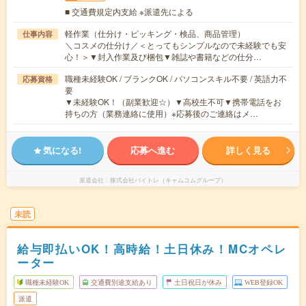
■ 交通費規定内支給 ※派遣先による
軽作業（仕分け・ピッキング・検品、商品管理）
仕事内容
＼コスメの仕分け／＜とってもシンプルなので未経験でも安
心！＞▼封入作業及び梱包▼雑誌や書籍などの仕分…
職種未経験OK / ブランクOK / パソコンスキル不要 / 英語力不
応募資格
要
▼未経験OK！（副業歓迎☆）▼高校生不可▼携帯電話をお
持ちの方（業務連絡に使用）※応募後のご連絡はメ…
気になる!
応募へ進む
詳しく見る
派遣会社
株式会社バイトレ（キャムコムグループ）
未読
給与即払いOK！高時給！土日休み！MCオペレ
ーター
職種未経験OK
交通費別途支給あり
土日祝日が休み
WEB登録OK
派遣