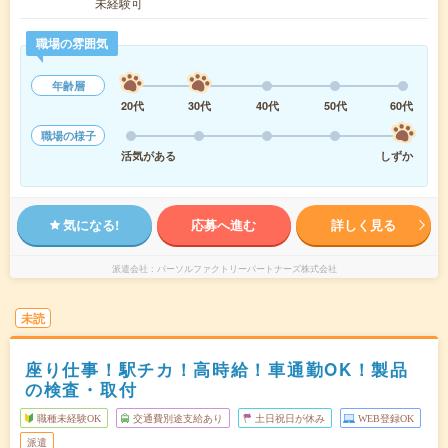
未経験可
職場の雰囲気
年齢層
20代
30代
40代
50代
60代
職場の様子
活気がある
しずか
気になる!
応募へ進む
詳しく見る
派遣会社
パーソルファクトリーパートナーズ株式会社
未読
座り仕事！駅チカ！高時給！車通勤OK！製品
の検査・取付
職種未経験OK
交通費別途支給あり
土日祝日が休み
WEB登録OK
派遣