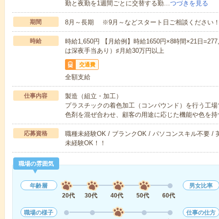
勤と夜勤を1週間ごとに交替する勤…
つづきを見る
期間
8月～長期 ※9月～などスタート日ご相談ください
時給
時給1,650円 【月給例】時給1650円×8時間×21日=
は深夜手当あり）♯月給30万円以上
交通費
全額支給
仕事内容
製造（組立・加工）
プラスチックの着色加工（コンパウンド）を行う工場
色剤を混ぜ合わせ、顧客の用途に応じた機能や色を持
応募資格
職種未経験OK / ブランクOK / パソコンスキル不要 /
未経験OK！！
職場の雰囲気
年齢層
男女比率
20代
30代
40代
50代
60代
職場の様子
仕事の仕方