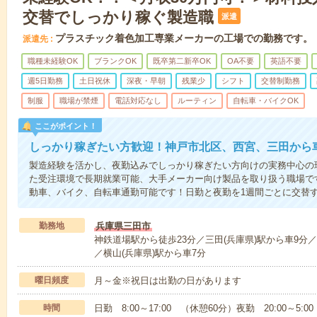
交替でしっかり稼ぐ製造職
派遣
プラスチック着色加工専業メーカーの工場での勤務です。
派遣先
職種未経験OK
ブランクOK
既卒第二新卒OK
OA不要
英語不要
週5日勤務
土日祝休
深夜・早朝
残業少
シフト
交替制勤務
制服
職場が禁煙
電話対応なし
ルーティン
自転車・バイクOK
ここがポイント！
しっかり稼ぎたい方歓迎！神戸市北区、西宮、三田から
製造経験を活かし、夜勤込みでしっかり稼ぎたい方向けの実務中心の
た受注環境で長期就業可能、大手メーカー向け製品を取り扱う職場で
動車、バイク、自転車通勤可能です！日勤と夜勤を1週間ごとに交替
勤務地
兵庫県三田市
神鉄道場駅から徒歩23分／三田(兵庫県)駅から車9分
／横山(兵庫県)駅から車7分
曜日頻度
月～金※祝日は出勤の日があります
時間
日勤 8:00～17:00 （休憩60分）夜勤 20:00～