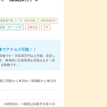
履歴書不要
40～50代活躍
WEB登録OK
副業・WワークOK
交費支給
大手
車でアクセス可能！！
現場です！月収30万円以上可能、安定し
す。将来的に社員登用を目指せます！自
する勤務です。
／新三田駅から車16分／岡場駅から車12分
5:00 （休憩60分）※夜勤は深夜手当有※日