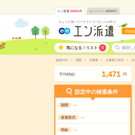
エン派遣
23221
件
エンバイト
28905
件
ちょうど良いワークライフバランスが叶う
関西版
気になる！リスト
0
保存し
派遣TOP
関西
兵庫県
兵庫県三田市
兵
,
1
4
7
1
平均時給:
円
設定中の検索条件
期間
---
派遣形式
---
時給
---