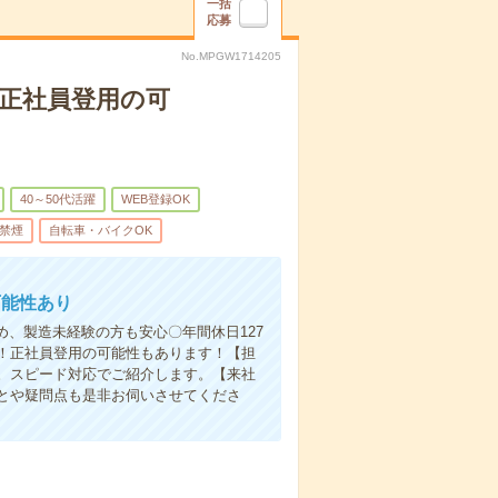
一括
応募
No.MPGW1714205
正社員登用の可
40～50代活躍
WEB登録OK
禁煙
自転車・バイクOK
可能性あり
め、製造未経験の方も安心〇年間休日127
K！正社員登用の可能性もあります！【担
。スピード対応でご紹介します。【来社
とや疑問点も是非お伺いさせてくださ