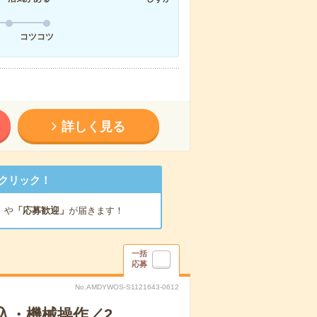
コツコツ
詳しく見る
クリック！
」
や
「応募歓迎」
が届きます！
一括
応募
No.AMDYWOS-S1121643-0612
入・機械操作／2