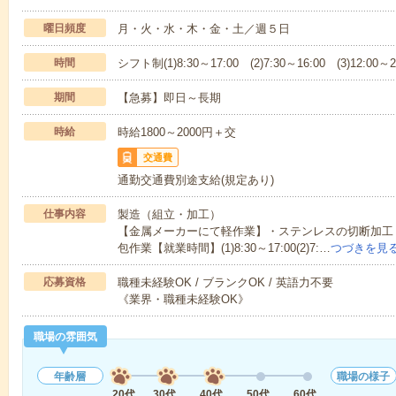
曜日頻度
月・火・水・木・金・土／週５日
時間
シフト制(1)8:30～17:00 (2)7:30～16:00 (3)12:00～20
期間
【急募】即日～長期
時給
時給1800～2000円＋交
交通費
通勤交通費別途支給(規定あり)
仕事内容
製造（組立・加工）
【金属メーカーにて軽作業】・ステンレスの切断加工
包作業【就業時間】(1)8:30～17:00(2)7:…
つづきを見
応募資格
職種未経験OK / ブランクOK / 英語力不要
《業界・職種未経験OK》
職場の雰囲気
年齢層
職場の様子
20代
30代
40代
50代
60代