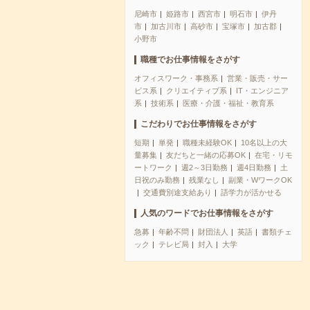
尼崎市
姫路市
西宮市
明石市
伊丹
市
加古川市
高砂市
宝塚市
加古郡
小野市
職種でお仕事情報をさがす
オフィスワーク・事務系
営業・販売・サー
ビス系
クリエイティブ系
IT・エンジニア
系
技術系
医療・介護・福祉・教育系
こだわりでお仕事情報をさがす
短期
単発
職種未経験OK
10名以上の大
量募集
友だちと一緒の応募OK
在宅・リモ
ートワーク
週2～3日勤務
週4日勤務
土
日祝のみ勤務
残業なし
副業・WワークOK
交通費別途支給あり
語学力が活かせる
人気のワードでお仕事情報をさがす
急募
年齢不問
財団法人
英語
書類チェ
ック
テレビ局
封入
大学