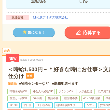
活気がある
しずか
旭化成アミダス株式会社
派遣会社
応募する
気になる！
未読
NEW
掲載日
2026/08/06
＜時給1,500円～＊好きな時にお仕事＞
仕分け
派遣
■物流センターなど ■勤務地選べます
派遣先
職種未経験OK
社会人未経験OK
ブランクOK
大学生歓迎
既卒第二
友達と一緒OK
OA不要
英語不要
履歴書不要
40～50代活躍
6
週1OK
平日休
土日祝のみ
朝10時以降スタート
シフト
扶養控