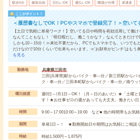
駅歩5分
服装自由
日払いOK
週払いOK
職場が分煙
派遣多
ここがポイント！
＜履歴書なしでOK！PCやスマホで登録完了！＞空いて
【土日で気軽に単発ワーク！】空いてる日や時間を有効活用して働け
なんてこともなし！「明日暇だし、働こうかな？」なんてときだけでO
しかも10～15分！≫来社不要だから、PCでもスマホでも、いつで
だけなので10分くらいで出来ちゃいます。≪‘お財布がピンチ’はもう
を見る
勤務地
兵庫県三田市
三田(兵庫県)駅からバイク・車---分／新三田駅からバ
ク・車---分／三田本町駅からバイク・車---分／南ウッ
曜日頻度
週0日～/月1日～OK！（月～日のあいだ）★「土曜
す！★お仕事ゼロの週があっても大丈夫。働きたい日
時間
9:00～17:0010:00～19:00 など■ 他の時間帯も
期間
単発1日～！ ★勤務開始日や期間はお気軽にご相談く
時給
時給1,500円～1,875円