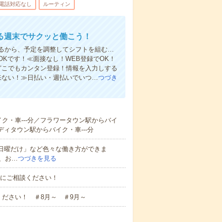
電話対応なし
ルーティン
る週末でサクッと働こう！
るから、予定を調整してシフトを組む…
Kです！≪面接なし！WEB登録でOK！
もどこでもカンタン登録！情報を入力しする
来ない！≫日払い・週払いでいつ…
つづき
イク・車---分／フラワータウン駅からバイ
ディタウン駅からバイク・車---分
と日曜だけ」など色々な働き方ができま
、お…
つづきを見る
お気軽にご相談ください！
ださい！ ＃8月～ ＃9月～