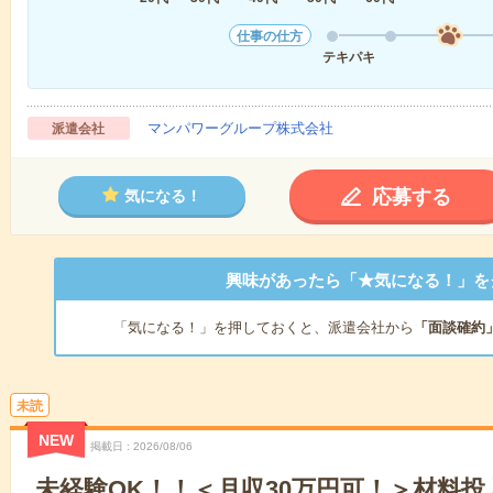
仕事の仕方
テキパキ
マンパワーグループ株式会社
派遣会社
応募する
気になる！
興味があったら「★気になる！」を
「気になる！」を押しておくと、派遣会社から
「面談確約
未読
NEW
掲載日
2026/08/06
未経験OK！！＜月収30万円可！＞材料投