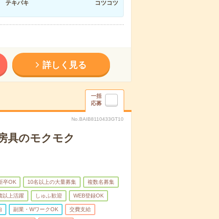
テキパキ
コツコツ
詳しく見る
一括
応募
No.BAIB8110433GT10
文房具のモクモク
新卒OK
10名以上の大量募集
複数名募集
0歳以上活躍
しゅふ歓迎
WEB登録OK
内
副業・WワークOK
交費支給