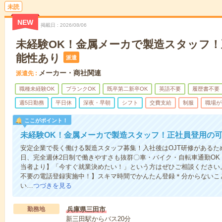
未読
NEW
掲載日
2026/08/06
未経験OK！金属メーカで製造スタッフ！
能性あり
派遣
メーカー・商社関連
派遣先
職種未経験OK
ブランクOK
既卒第二新卒OK
英語不要
履歴書不要
週5日勤務
平日休
深夜・早朝
シフト
交費支給
制服
職場が
ここがポイント！
未経験OK！金属メーカで製造スタッフ！正社員登用の
安定企業で長く働ける製造スタッフ募集！入社後はOJT研修があるた
日、完全週休2日制で働きやすさも抜群〇車・バイク・自転車通勤O
当者より】「今すぐ就業決めたい！」という方はぜひご相談ください
不要の電話登録実施中！】スキマ時間でかんたん登録＊分からないこ
い…
つづきを見る
勤務地
兵庫県三田市
新三田駅からバス20分