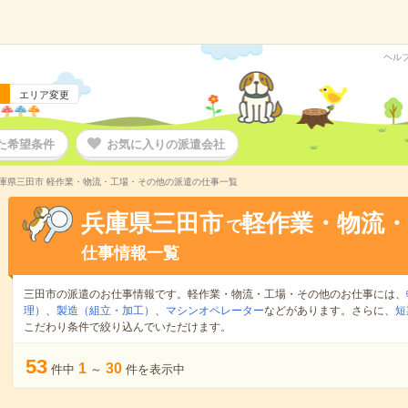
ヘル
エリア変更
た希望条件
お気に入りの派遣会社
庫県三田市 軽作業・物流・工場・その他の派遣の仕事一覧
兵庫県三田市
軽作業・物流
で
仕事情報一覧
三田市の派遣のお仕事情報です。軽作業・物流・工場・その他のお仕事には、
理）
、
製造（組立・加工）
、
マシンオペレーター
などがあります。さらに、
短
こだわり条件で絞り込んでいただけます。
53
1
30
件中
～
件を表示中