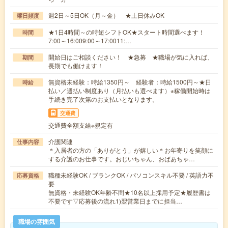
週2日～5日OK（月～金） ★土日休みOK
曜日頻度
★1日4時間～の時短シフトOK★スタート時間選べます！
時間
7:00～16:009:00～17:0011:…
開始日はご相談ください！ ★急募 ★職場が気に入れば、
期間
長期でも働けます！
無資格未経験：時給1350円～ 経験者：時給1500円～★日
時給
払い／週払い制度あり（月払いも選べます）※稼働開始時は
手続き完了次第のお支払いとなります。
交通費
交通費全額支給※規定有
介護関連
仕事内容
＊入居者の方の「ありがとう」が嬉しい＊お年寄りを笑顔に
する介護のお仕事です。おじいちゃん、おばあちゃ…
職種未経験OK / ブランクOK / パソコンスキル不要 / 英語力不
応募資格
要
無資格・未経験OK年齢不問★10名以上採用予定★履歴書は
不要です▽応募後の流れ1)翌営業日までに担当…
職場の雰囲気