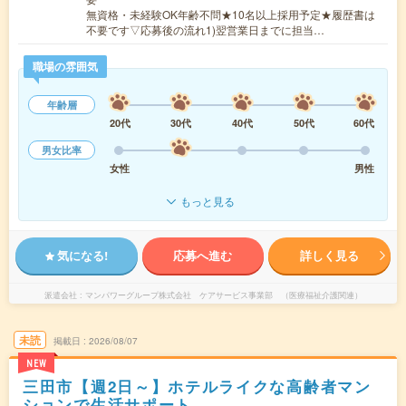
無資格・未経験OK年齢不問★10名以上採用予定★履歴書は
不要です▽応募後の流れ1)翌営業日までに担当…
職場の雰囲気
年齢層
20代
30代
40代
50代
60代
男女比率
女性
男性
もっと見る
気になる!
応募へ進む
詳しく見る
派遣会社
マンパワーグループ株式会社 ケアサービス事業部 （医療福祉介護関連）
未読
掲載日
2026/08/07
NEW
三田市【週2日～】ホテルライクな高齢者マン
ションで生活サポート