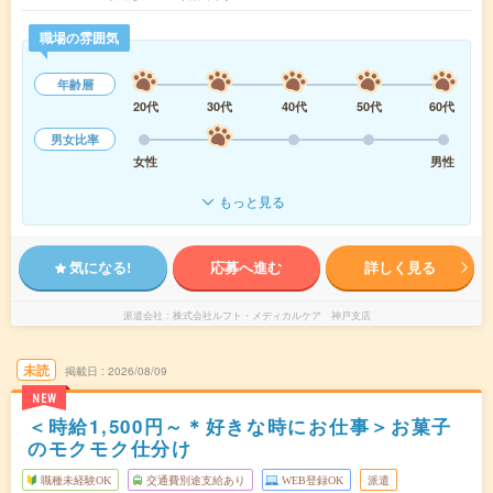
職場の雰囲気
年齢層
20代
30代
40代
50代
60代
男女比率
女性
男性
もっと見る
気になる!
応募へ進む
詳しく見る
派遣会社
株式会社ルフト・メディカルケア 神戸支店
未読
掲載日
2026/08/09
NEW
＜時給1,500円～＊好きな時にお仕事＞お菓子
のモクモク仕分け
職種未経験OK
交通費別途支給あり
WEB登録OK
派遣