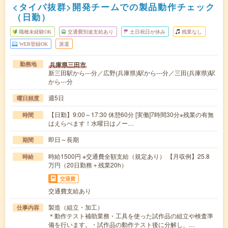
<タイパ抜群>開発チームでの製品動作チェック
（日勤）
職種未経験OK
交通費別途支給あり
土日祝日が休み
残業なし
WEB登録OK
派遣
兵庫県三田市
勤務地
新三田駅から---分／広野(兵庫県)駅から---分／三田(兵庫県)駅
から---分
週5日
曜日頻度
【日勤】9:00～17:30 休憩60分 [実働]7時間30分※残業の有無
時間
はえらべます！水曜日はノー…
即日～長期
期間
時給1500円 ※交通費全額支給（規定あり） 【月収例】25.8
時給
万円（20日勤務＋残業20h）
交通費
交通費支給あり
製造（組立・加工）
仕事内容
＊動作テスト補助業務・工具を使った試作品の組立や検査準
備を行います。・試作品の動作テスト後に分解し、…