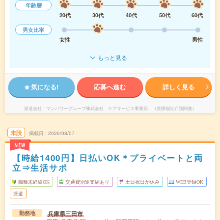
年齢層
20代
30代
40代
50代
60代
男女比率
女性
男性
もっと見る
気になる!
応募へ進む
詳しく見る
派遣会社
マンパワーグループ株式会社 ケアサービス事業部 （医療福祉介護関連）
未読
掲載日
2026/08/07
NEW
【時給1400円】日払いOK＊プライベートと両
立⇒生活サポ
職種未経験OK
交通費別途支給あり
土日祝日が休み
WEB登録OK
派遣
兵庫県三田市
勤務地