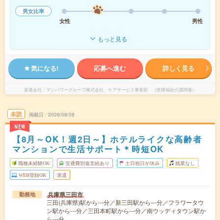
男女比率
女性
男性
もっと見る
気になる!
応募へ進む
詳しく見る
派遣会社
マンパワーグループ株式会社 ケアサービス事業部 （医療福祉介護関連）
未読
掲載日
2026/08/08
NEW
【8月～OK！週2日～】ホテルライクな高齢者
マンションで生活サポート＊時短OK
職種未経験OK
交通費別途支給あり
土日祝日が休み
残業なし
WEB登録OK
派遣
兵庫県三田市
勤務地
三田(兵庫県)駅から---分／新三田駅から---分／フラワータウ
ン駅から---分／三田本町駅から---分／南ウッディタウン駅か
ら---分