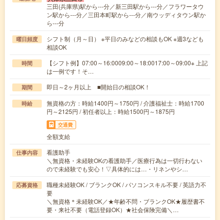
三田(兵庫県)駅から---分／新三田駅から---分／フラワータウ
ン駅から---分／三田本町駅から---分／南ウッディタウン駅か
ら---分
シフト制（月～日） ※平日のみなどの相談もOK ※週3なども
曜日頻度
相談OK
【シフト例】07:00～16:0009:00～18:0017:00～09:00※ 上記
時間
は一例です！そ…
即日～2ヶ月以上 ■開始日の相談OK！
期間
無資格の方：時給1400円～1750円 / 介護福祉士：時給1700
時給
円～2125円 / 初任者以上：時給1500円～1875円
交通費
全額支給
看護助手
仕事内容
＼無資格・未経験OKの看護助手／医療行為は一切行わない
ので未経験でも安心！▽具体的には…・リネンやシ…
職種未経験OK / ブランクOK / パソコンスキル不要 / 英語力不
応募資格
要
＼無資格＊未経験OK／★年齢不問・ブランクOK★履歴書不
要・来社不要（電話登録OK）★社会保険完備＼…