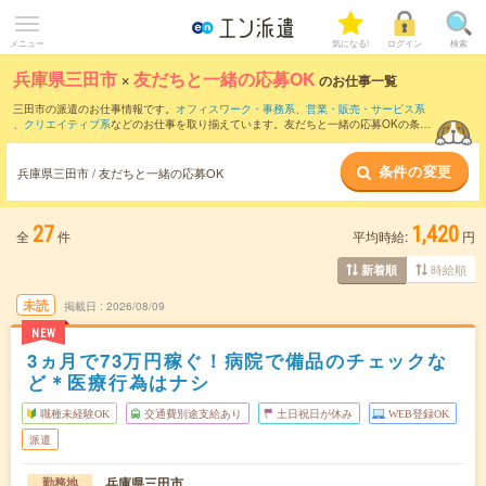
メニュー
気になる!
ログイン
検索
兵庫県三田市
×
友だちと一緒の応募OK
のお仕事一覧
三田市の派遣のお仕事情報です。
オフィスワーク・事務系
、
営業・販売・サービス系
、
クリエイティブ系
などのお仕事を取り揃えています。友だちと一緒の応募OKの条件
の他に、
交通費別途支給あり
、
職種未経験OK
、
残業なし
などのこだわり条件も取り揃
えています。
条件の変更
兵庫県三田市 / 友だちと一緒の応募OK
27
1,420
全
件
平均時給:
円
時給順
新着順
未読
掲載日
2026/08/09
NEW
3ヵ月で73万円稼ぐ！病院で備品のチェックな
ど＊医療行為はナシ
職種未経験OK
交通費別途支給あり
土日祝日が休み
WEB登録OK
派遣
兵庫県三田市
勤務地