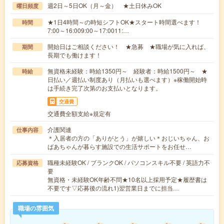
週2日～5日OK（月～金） ★土日休みOK
曜日頻度
★1日4時間～の時短シフトOK★スタート時間選べます！
時間
7:00～16:009:00～17:0011:…
開始日はご相談ください！ ★急募 ★職場が気に入れば、
期間
長期でも働けます！
無資格未経験：時給1350円～ 経験者：時給1500円～ ★
時給
日払い／週払い制度あり（月払いも選べます）※稼働開始時
は手続き完了次第のお支払いとなります。
交通費
交通費全額支給※規定有
介護関連
仕事内容
＊入居者の方の「ありがとう」が嬉しい＊おじいちゃん、お
ばあちゃんが暮らす施設での生活サポートをお任せ…
職種未経験OK / ブランクOK / パソコンスキル不要 / 英語力不
応募資格
要
無資格・未経験OK年齢不問★10名以上採用予定★履歴書は
不要です▽応募後の流れ1)翌営業日までに担当…
職場の雰囲気