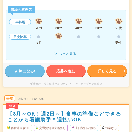
職場の雰囲気
年齢層
20代
30代
40代
50代
60代
男女比率
女性
男性
もっと見る
気になる!
応募へ進む
詳しく見る
派遣会社
株式会社ウィルオブ・ワーク キッズケア事業部
未読
掲載日
2026/08/07
NEW
【8月～OK！週2日～】食事の準備などできる
ことから看護助手＊週払いOK
職種未経験OK
交通費別途支給あり
土日祝日が休み
残業なし