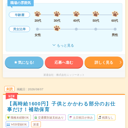
職場の雰囲気
年齢層
20代
30代
40代
50代
60代
男女比率
女性
男性
もっと見る
気になる!
応募へ進む
詳しく見る
派遣会社
株式会社ニッソーネット
未読
掲載日
2026/08/07
NEW
【高時給1600円】子供とかかわる部分のお仕
事だけ！補助保育
職種未経験OK
交通費別途支給あり
土日祝日が休み
残業なし
WEB登録OK
派遣