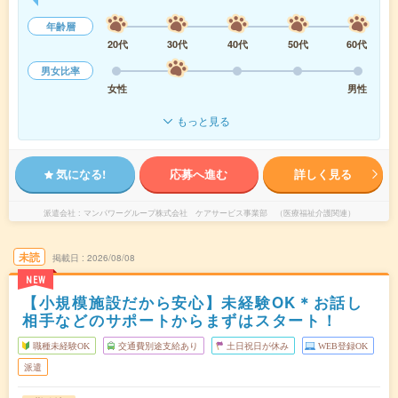
年齢層
20代
30代
40代
50代
60代
男女比率
女性
男性
もっと見る
気になる!
応募へ進む
詳しく見る
派遣会社
マンパワーグループ株式会社 ケアサービス事業部 （医療福祉介護関連）
未読
掲載日
2026/08/08
NEW
【小規模施設だから安心】未経験OK＊お話し
相手などのサポートからまずはスタート！
職種未経験OK
交通費別途支給あり
土日祝日が休み
WEB登録OK
派遣