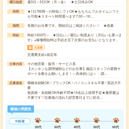
週3日～5日OK（月～金） ★土日休みOK
曜日頻度
★1日7時間～の時短シフトOK★もちろんフルタイムシフト
時間
も可能★スタート時間選べます7:00～16:…
長期のお仕事です。開始日はご相談ください！ ★急募
期間
時給1300円～ ★日払い／週払い制度あり（月払いも選べま
時給
す）※稼働開始時は手続き完了次第のお支払いとなります。
交通費
交通費支給※規定有
その他営業・販売・サービス系
仕事内容
【カンタンな調理補助などのお仕事】施設スタッフの業務サ
ポート全般をお願いします！＜具体的には＞ ・調…
職種未経験OK / ブランクOK / パソコンスキル不要 / 英語力不
応募資格
要
無資格・未経験OK年齢不問★10名以上採用予定★履歴書は
不要です▽応募後の流れ1)翌営業日までに担当…
職場の雰囲気
年齢層
20代
30代
40代
50代
60代