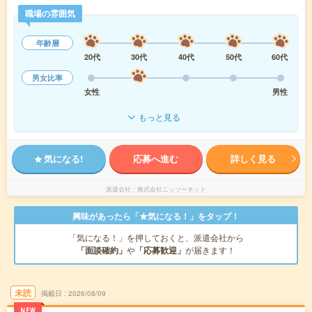
職場の雰囲気
年齢層
20代
30代
40代
50代
60代
男女比率
女性
男性
もっと見る
気になる!
応募へ進む
詳しく見る
派遣会社
株式会社ニッソーネット
興味があったら「★気になる！」をタップ！
「気になる！」を押しておくと、派遣会社から
「面談確約」
や
「応募歓迎」
が届きます！
未読
掲載日
2026/08/09
NEW