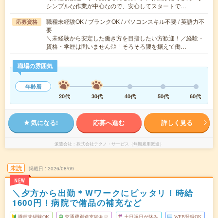
シンプルな作業が中心なので、安心してスタートで…
職種未経験OK / ブランクOK / パソコンスキル不要 / 英語力不
応募資格
要
＼未経験から安定した働き方を目指したい方歓迎！／経験・
資格・学歴は問いません◎「そろそろ腰を据えて働…
職場の雰囲気
年齢層
20代
30代
40代
50代
60代
気になる!
応募へ進む
詳しく見る
派遣会社
株式会社テクノ・サービス（無期雇用派遣）
未読
掲載日
2026/08/09
NEW
＼夕方から出勤＊Wワークにピッタリ！時給
1600円！病院で備品の補充など
職種未経験OK
交通費別途支給あり
土日祝日が休み
WEB登録OK