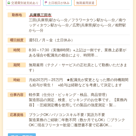
交通費別途支給あり
土日祝日が休み
無期雇用派遣
兵庫県三田市
勤務地
三田(兵庫県)駅から---分／フラワータウン駅から---分／南ウ
ッディタウン駅から---分／広野(兵庫県)駅から---分／相野駅
から---分
週5日／月～金（土日休み）
曜日頻度
8:30～17:30（実働8時間）※上記は一例です。業務上必要が
時間
ある場合や配属先の都合により、時間帯…
無期雇用（テクノ・サービスの正社員として勤務いただきま
期間
す）
月給20万円～25万円 ★配属先が変更となった際の待機期間
時給
も給与が発生！ ※給与は経験などを考慮して決定します
軽作業（仕分け・ピッキング・検品、商品管理）
仕事内容
製造部品の測定、検査、ピッキングのお仕事です。【業務内
容】・圧縮測定機を使用しての製品の強度測定・製…
ブランクOK / パソコンスキル不要 / 英語力不要
応募資格
製造業務のご経験〇年数不問（数か月でもOK）〇ブランク
OK〇現在フリーター歓迎〇履歴書不要で応募OK…