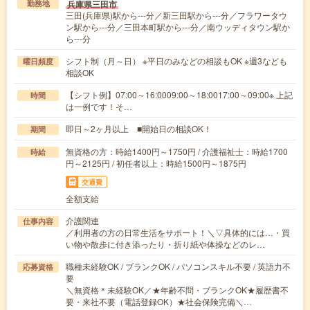
兵庫県三田市
勤務地
三田(兵庫県)駅から---分／新三田駅から---分／フラワータウ
ン駅から---分／三田本町駅から---分／南ウッディタウン駅か
ら---分
シフト制（月～日） ※平日のみなどの相談もOK ※週3なども
曜日頻度
相談OK
【シフト例】07:00～16:0009:00～18:0017:00～09:00※ 上記
時間
は一例です！そ…
即日～2ヶ月以上 ■開始日の相談OK！
期間
無資格の方：時給1400円～1750円 / 介護福祉士：時給1700
時給
円～2125円 / 初任者以上：時給1500円～1875円
交通費
全額支給
介護関連
仕事内容
／利用者の方の日常生活をサポート！＼▽具体的には…・買
い物や散歩に付き添ったり・折り紙や体操などのレ…
職種未経験OK / ブランクOK / パソコンスキル不要 / 英語力不
応募資格
要
＼無資格＊未経験OK／★年齢不問・ブランクOK★履歴書不
要・来社不要（電話登録OK）★社会保険完備＼…