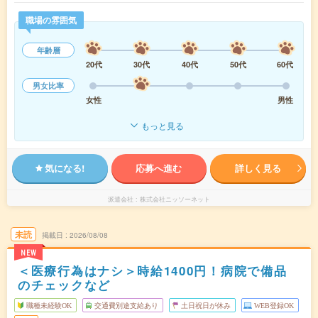
職場の雰囲気
年齢層
20代
30代
40代
50代
60代
男女比率
女性
男性
もっと見る
気になる!
応募へ進む
詳しく見る
派遣会社
株式会社ニッソーネット
未読
掲載日
2026/08/08
NEW
＜医療行為はナシ＞時給1400円！病院で備品
のチェックなど
職種未経験OK
交通費別途支給あり
土日祝日が休み
WEB登録OK