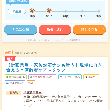
職場の雰囲気
年齢層
20代
30代
40代
50代
60代
気になる!
応募へ進む
詳しく見る
派遣会社
株式会社テクノ・サービス（無期雇用派遣）
未読
掲載日
2026/08/07
NEW
【計画業務・家族対応ナシも叶う】現場に向き
合える＊高齢者ケアスタッフ
職種未経験OK
交通費別途支給あり
土日祝日が休み
残業なし
WEB登録OK
派遣
兵庫県三田市
勤務地
三田(兵庫県)駅から---分／新三田駅から---分／フラワータウ
ン駅から---分／三田本町駅から---分／南ウッディタウン駅か
ら---分