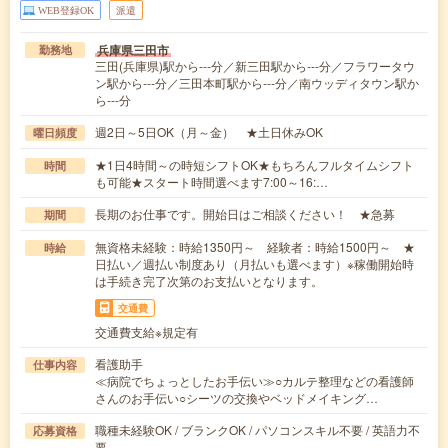
WEB登録OK
派遣
兵庫県三田市
勤務地
三田(兵庫県)駅から---分／新三田駅から---分／フラワータウ
ン駅から---分／三田本町駅から---分／南ウッディタウン駅か
ら---分
週2日～5日OK（月～金） ★土日休みOK
曜日頻度
★1日4時間～の時短シフトOK★もちろんフルタイムシフト
時間
も可能★スタート時間選べます7:00～16:…
長期のお仕事です。開始日はご相談ください！ ★急募
期間
無資格未経験：時給1350円～ 経験者：時給1500円～ ★
時給
日払い／週払い制度あり（月払いも選べます）※稼働開始時
は手続き完了次第のお支払いとなります。
交通費
交通費支給※規定有
看護助手
仕事内容
≪病院でちょっとしたお手伝い≫○カルテ整理などの看護師
さんのお手伝い○シーツの交換やベッドメイキング…
職種未経験OK / ブランクOK / パソコンスキル不要 / 英語力不
応募資格
要