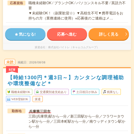
職種未経験OK / ブランクOK / パソコンスキル不要 / 英語力不
応募資格
要
▼未経験OK！（副業歓迎☆）▼高校生不可▼携帯電話をお
持ちの方（業務連絡に使用）※応募後のご連絡はメ…
気になる!
応募へ進む
詳しく見る
派遣会社
株式会社バイトレ（キャムコムグループ）
未読
掲載日
2026/08/08
NEW
【時給1300円＊週3日～】カンタンな調理補助
や環境整備など＊
職種未経験OK
交通費別途支給あり
土日祝日が休み
残業なし
WEB登録OK
派遣
兵庫県三田市
勤務地
三田(兵庫県)駅から---分／新三田駅から---分／フラワータウ
ン駅から---分／三田本町駅から---分／南ウッディタウン駅か
ら---分