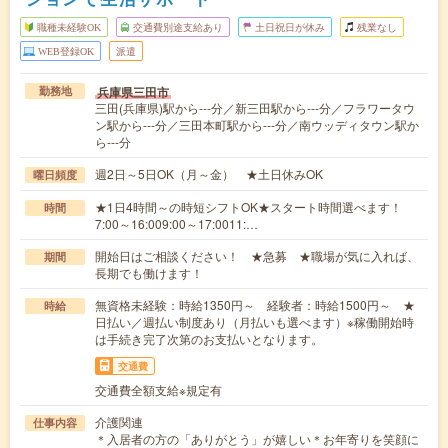
職種未経験OK
交通費別途支給あり
土日祝日が休み
残業なし
WEB登録OK
派遣
兵庫県三田市
勤務地
三田(兵庫県)駅から---分／新三田駅から---分／フラワータウ
ン駅から---分／三田本町駅から---分／南ウッディタウン駅か
ら---分
週2日～5日OK（月～金） ★土日休みOK
曜日頻度
★1日4時間～の時短シフトOK★スタート時間選べます！
時間
7:00～16:009:00～17:0011:…
開始日はご相談ください！ ★急募 ★職場が気に入れば、
期間
長期でも働けます！
無資格未経験：時給1350円～ 経験者：時給1500円～ ★
時給
日払い／週払い制度あり（月払いも選べます）※稼働開始時
は手続き完了次第のお支払いとなります。
交通費
交通費全額支給※規定有
介護関連
仕事内容
＊入居者の方の「ありがとう」が嬉しい＊お年寄りを笑顔に