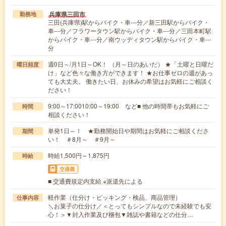
兵庫県三田市
勤務地
三田(兵庫県)駅からバイク・車---分／新三田駅からバイク・
車---分／フラワータウン駅からバイク・車---分／三田本町駅
からバイク・車---分／南ウッディタウン駅からバイク・車---
分
週0日～/月1日～OK！ （月～日のあいだ） ★「土曜と日曜だ
曜日頻度
け」など色々な働き方ができます！ ★お仕事ゼロの週があっ
ても大丈夫。 働きたい日、お休みの希望はお気軽にご相談く
ださい！
9:00～17:0010:00～19:00 など■ 他の時間帯もお気軽にご
時間
相談ください！
単発1日～！ ★勤務開始日や期間はお気軽にご相談くださ
期間
い！ ＃8月～ ＃9月～
時給1,500円～1,875円
時給
交通費
■ 交通費規定内支給 ※派遣先による
軽作業（仕分け・ピッキング・検品、商品管理）
仕事内容
＼お菓子の仕分け／＜とってもシンプルなので未経験でも安
心！＞▼封入作業及び梱包▼雑誌や書籍などの仕分…