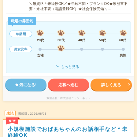
＼無資格＊未経験OK／★年齢不問・ブランクOK★履歴書不
要・来社不要（電話登録OK）★社会保険完備＼…
職場の雰囲気
年齢層
20代
30代
40代
50代
60代
男女比率
女性
男性
もっと見る
気になる!
応募へ進む
詳しく見る
派遣会社
株式会社ニッソーネット
未読
掲載日
2026/08/08
NEW
小規模施設でおばあちゃんのお話相手など＊未
経験OK