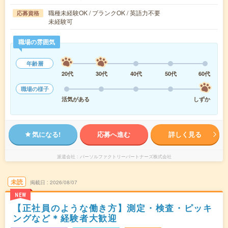
職種未経験OK / ブランクOK / 英語力不要
応募資格
未経験可
職場の雰囲気
年齢層
20代
30代
40代
50代
60代
職場の様子
活気がある
しずか
気になる!
応募へ進む
詳しく見る
派遣会社
パーソルファクトリーパートナーズ株式会社
未読
掲載日
2026/08/07
NEW
【正社員のような働き方】測定・検査・ピッキ
ングなど＊経験者大歓迎