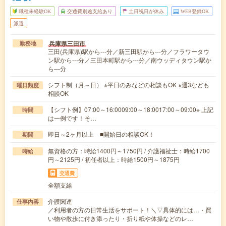
職種未経験OK
交通費別途支給あり
土日祝日が休み
WEB登録OK
派遣
兵庫県三田市
勤務地
三田(兵庫県)駅から---分／新三田駅から---分／フラワータウ
ン駅から---分／三田本町駅から---分／南ウッディタウン駅か
ら---分
シフト制（月～日） ※平日のみなどの相談もOK ※週3なども
曜日頻度
相談OK
【シフト例】07:00～16:0009:00～18:0017:00～09:00※ 上記
時間
は一例です！そ…
即日～2ヶ月以上 ■開始日の相談OK！
期間
無資格の方：時給1400円～1750円 / 介護福祉士：時給1700
時給
円～2125円 / 初任者以上：時給1500円～1875円
交通費
全額支給
介護関連
仕事内容
／利用者の方の日常生活をサポート！＼▽具体的には…・買
い物や散歩に付き添ったり・折り紙や体操などのレ…