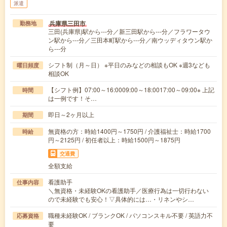
派遣
兵庫県三田市
勤務地
三田(兵庫県)駅から---分／新三田駅から---分／フラワータウ
ン駅から---分／三田本町駅から---分／南ウッディタウン駅か
ら---分
シフト制（月～日） ※平日のみなどの相談もOK ※週3なども
曜日頻度
相談OK
【シフト例】07:00～16:0009:00～18:0017:00～09:00※ 上記
時間
は一例です！そ…
即日～2ヶ月以上
期間
無資格の方：時給1400円～1750円 / 介護福祉士：時給1700
時給
円～2125円 / 初任者以上：時給1500円～1875円
交通費
全額支給
看護助手
仕事内容
＼無資格・未経験OKの看護助手／医療行為は一切行わない
ので未経験でも安心！▽具体的には…・リネンやシ…
職種未経験OK / ブランクOK / パソコンスキル不要 / 英語力不
応募資格
要