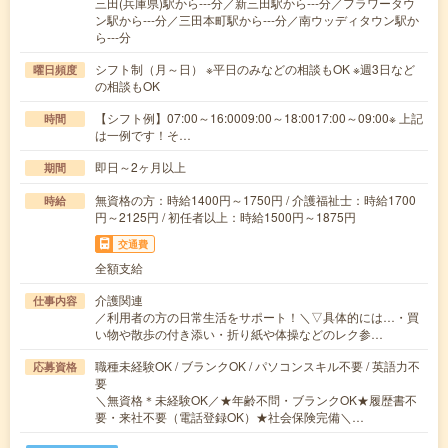
三田(兵庫県)駅から---分／新三田駅から---分／フラワータウ
ン駅から---分／三田本町駅から---分／南ウッディタウン駅か
ら---分
シフト制（月～日） ※平日のみなどの相談もOK ※週3日など
曜日頻度
の相談もOK
【シフト例】07:00～16:0009:00～18:0017:00～09:00※ 上記
時間
は一例です！そ…
即日～2ヶ月以上
期間
無資格の方：時給1400円～1750円 / 介護福祉士：時給1700
時給
円～2125円 / 初任者以上：時給1500円～1875円
交通費
全額支給
介護関連
仕事内容
／利用者の方の日常生活をサポート！＼▽具体的には…・買
い物や散歩の付き添い・折り紙や体操などのレク参…
職種未経験OK / ブランクOK / パソコンスキル不要 / 英語力不
応募資格
要
＼無資格＊未経験OK／★年齢不問・ブランクOK★履歴書不
要・来社不要（電話登録OK）★社会保険完備＼…