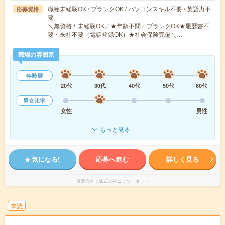
職種未経験OK / ブランクOK / パソコンスキル不要 / 英語力不
応募資格
要
＼無資格＊未経験OK／★年齢不問・ブランクOK★履歴書不
要・来社不要（電話登録OK）★社会保険完備＼…
職場の雰囲気
年齢層
20代
30代
40代
50代
60代
男女比率
女性
男性
もっと見る
気になる!
応募へ進む
詳しく見る
派遣会社
株式会社ニッソーネット
未読