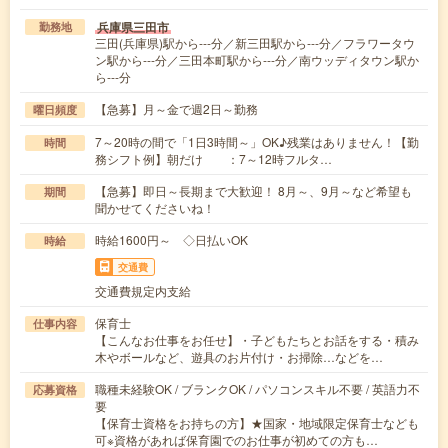
兵庫県三田市
勤務地
三田(兵庫県)駅から---分／新三田駅から---分／フラワータウ
ン駅から---分／三田本町駅から---分／南ウッディタウン駅か
ら---分
【急募】月～金で週2日～勤務
曜日頻度
7～20時の間で「1日3時間～」OK♪残業はありません！【勤
時間
務シフト例】朝だけ ：7～12時フルタ…
【急募】即日～長期まで大歓迎！ 8月～、9月～など希望も
期間
聞かせてくださいね！
時給1600円～ ◇日払いOK
時給
交通費
交通費規定内支給
保育士
仕事内容
【こんなお仕事をお任せ】・子どもたちとお話をする・積み
木やボールなど、遊具のお片付け・お掃除…などを…
職種未経験OK / ブランクOK / パソコンスキル不要 / 英語力不
応募資格
要
【保育士資格をお持ちの方】★国家・地域限定保育士なども
可※資格があれば保育園でのお仕事が初めての方も…