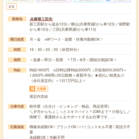
派遣
兵庫県三田市
勤務地
新三田駅から徒歩12分／横山(兵庫県)駅から車12分／相野駅
から車12分／三田(兵庫県)駅から車11分
月～金 ※Wワーク・副業・扶養内勤務OK！
曜日頻度
16：30～23：00（休憩30分）
時間
＜急募＞即日～長期 ＊7月～8月～開始日相談OK！
期間
時給1600円 ※22時以降時給2000円（月収例200,000円＝
時給
1,600円×6時間×20日勤務＋夜勤手当）★前払い制度あり
（会社規定内）＜1日1万円以上＞
交通費
規定内支給
軽作業（仕分け・ピッキング・検品、商品管理）
仕事内容
＼夕方からちょこっとスキマバイト＊23時まで＊介助なし／
病棟で、看護師さんをサポートするお仕事です。…
職種未経験OK / ブランクOK / パソコンスキル不要 / 英語力不
応募資格
要
未経験OK！年齢不問