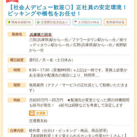
【社会人デビュー歓迎〇】正社員の安定環境！
ピッキングや梱包をお任せ！
職種未経験OK
交通費別途支給あり
土日祝日が休み
無期雇用派遣
兵庫県三田市
勤務地
三田(兵庫県)駅から---分／フラワータウン駅から---分／南ウ
ッディタウン駅から---分／広野(兵庫県)駅から---分／相野駅
から---分
週5日／月～金（土日休み）
曜日頻度
8:30～17:30（実働8時間）※上記は一例です。業務上必要が
時間
ある場合や配属先の都合により、時間帯…
無期雇用（テクノ・サービスの正社員として勤務いただきま
期間
す）
月給20万円～25万円 ★配属先が変更となった際の待機期間
時給
も給与が発生！ ※給与は経験などを考慮して決定します
交通費
交通費支給
軽作業（仕分け・ピッキング・検品、商品管理）
仕事内容
【未経験歓迎！すぐ覚えられるカンタン作業がたくさん！】