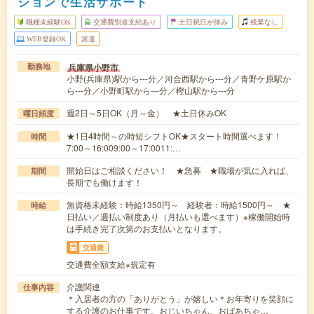
ションで生活サポート
職種未経験OK
交通費別途支給あり
土日祝日が休み
残業なし
WEB登録OK
派遣
兵庫県小野市
勤務地
小野(兵庫県)駅から---分／河合西駅から---分／青野ケ原駅か
ら---分／小野町駅から---分／樫山駅から---分
週2日～5日OK（月～金） ★土日休みOK
曜日頻度
★1日4時間～の時短シフトOK★スタート時間選べます！
時間
7:00～16:009:00～17:0011:…
開始日はご相談ください！ ★急募 ★職場が気に入れば、
期間
長期でも働けます！
無資格未経験：時給1350円～ 経験者：時給1500円～ ★
時給
日払い／週払い制度あり（月払いも選べます）※稼働開始時
は手続き完了次第のお支払いとなります。
交通費
交通費全額支給※規定有
介護関連
仕事内容
＊入居者の方の「ありがとう」が嬉しい＊お年寄りを笑顔に
する介護のお仕事です。おじいちゃん、おばあちゃ…