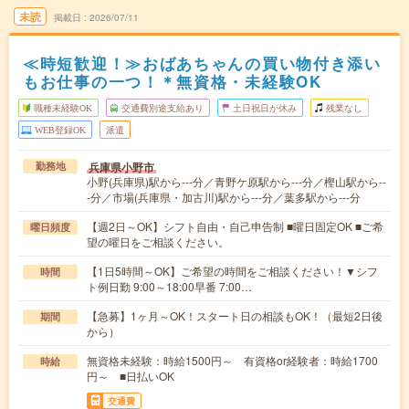
未読
掲載日
2026/07/11
≪時短歓迎！≫おばあちゃんの買い物付き添い
もお仕事の一つ！＊無資格・未経験OK
職種未経験OK
交通費別途支給あり
土日祝日が休み
残業なし
WEB登録OK
派遣
兵庫県小野市
勤務地
小野(兵庫県)駅から---分／青野ケ原駅から---分／樫山駅から--
-分／市場(兵庫県・加古川)駅から---分／葉多駅から---分
【週2日～OK】シフト自由・自己申告制 ■曜日固定OK ■ご希
曜日頻度
望の曜日をご相談ください。
【1日5時間～OK】ご希望の時間をご相談ください！▼シフ
時間
ト例日勤 9:00～18:00早番 7:00…
【急募】1ヶ月～OK！スタート日の相談もOK！（最短2日後
期間
から）
無資格未経験：時給1500円～ 有資格or経験者：時給1700
時給
円～ ■日払いOK
交通費