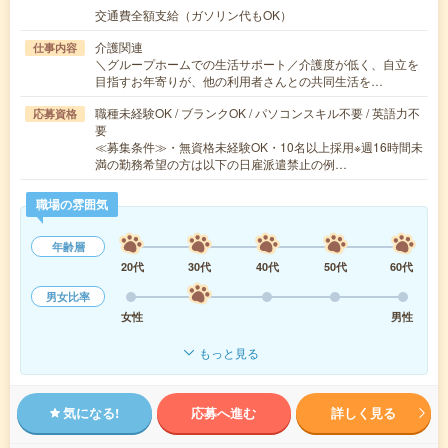
交通費全額支給（ガソリン代もOK）
介護関連
仕事内容
＼グループホームでの生活サポート／介護度が低く、自立を
目指すお年寄りが、他の利用者さんとの共同生活を…
職種未経験OK / ブランクOK / パソコンスキル不要 / 英語力不
応募資格
要
≪募集条件≫・無資格未経験OK・10名以上採用※週16時間未
満の勤務希望の方は以下の日雇派遣禁止の例…
職場の雰囲気
年齢層
20代
30代
40代
50代
60代
男女比率
女性
男性
もっと見る
気になる!
応募へ進む
詳しく見る