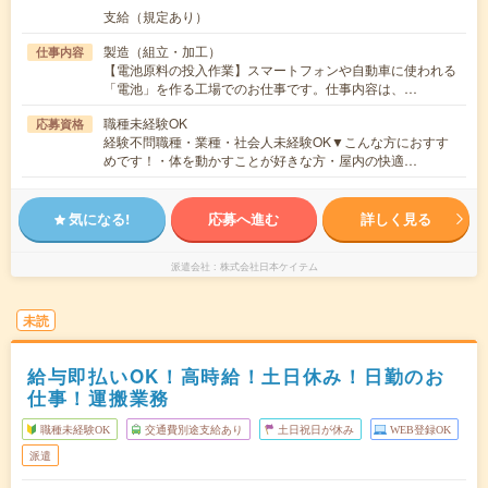
支給（規定あり）
製造（組立・加工）
仕事内容
【電池原料の投入作業】スマートフォンや自動車に使われる
「電池」を作る工場でのお仕事です。仕事内容は、…
職種未経験OK
応募資格
経験不問職種・業種・社会人未経験OK▼こんな方におすす
めです！・体を動かすことが好きな方・屋内の快適…
気になる!
応募へ進む
詳しく見る
派遣会社
株式会社日本ケイテム
未読
給与即払いOK！高時給！土日休み！日勤のお
仕事！運搬業務
職種未経験OK
交通費別途支給あり
土日祝日が休み
WEB登録OK
派遣