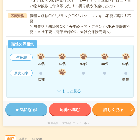
／利用者の方の日常生活をサポート！＼▽具体的には…・買
い物や散歩に付き添ったり・折り紙や体操などのレ…
職種未経験OK / ブランクOK / パソコンスキル不要 / 英語力不
応募資格
要
＼無資格＊未経験OK／★年齢不問・ブランクOK★履歴書不
要・来社不要（電話登録OK）★社会保険完備＼…
職場の雰囲気
年齢層
20代
30代
40代
50代
60代
男女比率
女性
男性
もっと見る
気になる!
応募へ進む
詳しく見る
派遣会社
株式会社ニッソーネット
未読
掲載日
2026/08/09