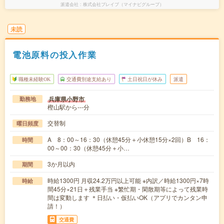
派遣会社
株式会社ブレイブ（マイナビグループ）
未読
電池原料の投入作業
職種未経験OK
交通費別途支給あり
土日祝日が休み
派遣
兵庫県小野市
勤務地
樫山駅から---分
交替制
曜日頻度
A 8：00～16：30（休憩45分＋小休憩15分×2回）B 16：
時間
00～00：30（休憩45分＋小…
3か月以内
期間
時給1300円 月収24.2万円以上可能 ※内訳／時給1300円×7時
時給
間45分×21日＋残業手当 ※繁忙期・閑散期等によって残業時
間は変動します ＊日払い・仮払いOK（アプリでカンタン申
請！）
交通費