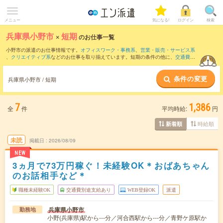
メニュー
気になる!
ログイン
検索
兵庫県小野市
×
短期
のお仕事一覧
小野市の派遣のお仕事情報です。
オフィスワーク・事務系
、
営業・販売・サービス系
、
クリエイティブ系
などのお仕事を取り揃えています。短期の条件の他に、
交通費別
途支給あり
、
職種未経験OK
、
友だちと一緒の応募OK
などでもお探し頂けます。
条件の変更
兵庫県小野市 / 短期
7
1,386
全
件
平均時給:
円
時給順
新着順
未読
掲載日
2026/08/09
NEW
3ヵ月で73万円稼ぐ！未経験OK＊おばあちゃん
のお話相手など＊
職種未経験OK
交通費別途支給あり
WEB登録OK
派遣
兵庫県小野市
勤務地
小野(兵庫県)駅から---分／河合西駅から---分／青野ケ原駅か