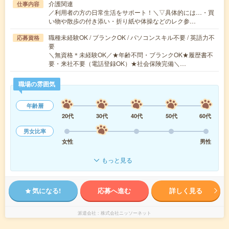
介護関連
仕事内容
／利用者の方の日常生活をサポート！＼▽具体的には…・買
い物や散歩の付き添い・折り紙や体操などのレク参…
職種未経験OK / ブランクOK / パソコンスキル不要 / 英語力不
応募資格
要
＼無資格＊未経験OK／★年齢不問・ブランクOK★履歴書不
要・来社不要（電話登録OK）★社会保険完備＼…
職場の雰囲気
年齢層
20代
30代
40代
50代
60代
男女比率
女性
男性
もっと見る
気になる!
応募へ進む
詳しく見る
派遣会社
株式会社ニッソーネット