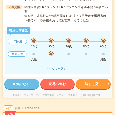
職種未経験OK / ブランクOK / パソコンスキル不要 / 英語力不
応募資格
要
無資格・未経験OK年齢不問★10名以上採用予定★履歴書は
不要です▽応募後の流れ1)翌営業日までに担当…
職場の雰囲気
年齢層
20代
30代
40代
50代
60代
男女比率
女性
男性
もっと見る
気になる!
応募へ進む
詳しく見る
派遣会社
マンパワーグループ株式会社 ケアサービス事業部 （医療福祉介護関連）
未読
掲載日
2026/08/09
NEW