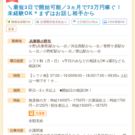
＼最短3日で開始可能／3ヵ月で73万円稼ぐ！
未経験OK＊まずはお話し相手から
職種未経験OK
交通費別途支給あり
土日祝日が休み
WEB登録OK
派遣
兵庫県小野市
勤務地
小野(兵庫県)駅から---分／河合西駅から---分／青野ケ原駅か
ら---分／小野町駅から---分／樫山駅から---分
シフト制（月～日） ※平日のみなどの相談もOK ※週3なども
曜日頻度
相談OK
【シフト例】07:00～16:0009:00～18:0017:00～09:00※ 上記
時間
は一例です！そ…
即日～2ヶ月以上 ■開始日の相談OK！
期間
無資格の方：時給1400円～1750円 / 介護福祉士：時給1700
時給
円～2125円 / 初任者以上：時給1500円～1875円
交通費
全額支給
介護関連
仕事内容