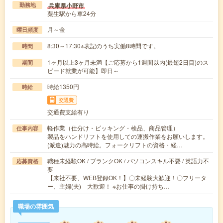
兵庫県小野市
勤務地
粟生駅から車24分
月～金
曜日頻度
8:30～17:30※表記のうち実働8時間です。
時間
1ヶ月以上3ヶ月未満【ご応募から1週間以内(最短2日目)のス
期間
ピード就業が可能】即日～
時給1350円
時給
交通費
交通費支給有り
軽作業（仕分け・ピッキング・検品、商品管理）
仕事内容
製品をハンドリフトを使用しての運搬作業をお願いします。
(派遣)魅力の高時給。フォークリフトの資格・経…
職種未経験OK / ブランクOK / パソコンスキル不要 / 英語力不
応募資格
要
【来社不要、WEB登録OK！】〇未経験大歓迎！〇フリータ
ー、主婦(夫) 大歓迎！ ※お仕事の掛け持ち…
職場の雰囲気