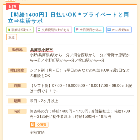
NEW
【時給1400円】日払いOK＊プライベートと両
立⇒生活サポ
職種未経験OK
交通費別途支給あり
土日祝日が休み
WEB登録OK
派遣
兵庫県小野市
勤務地
小野(兵庫県)駅から---分／河合西駅から---分／青野ケ原駅か
ら---分／小野町駅から---分／樫山駅から---分
シフト制（月～日） ※平日のみなどの相談もOK ※週3日など
曜日頻度
の相談もOK
【シフト例】07:00～16:0009:00～18:0017:00～09:00※ 上記
時間
は一例です！そ…
即日～2ヶ月以上
期間
無資格の方：時給1400円～1750円 / 介護福祉士：時給1700
時給
円～2125円 / 初任者以上：時給1500円～1875円
交通費
全額支給