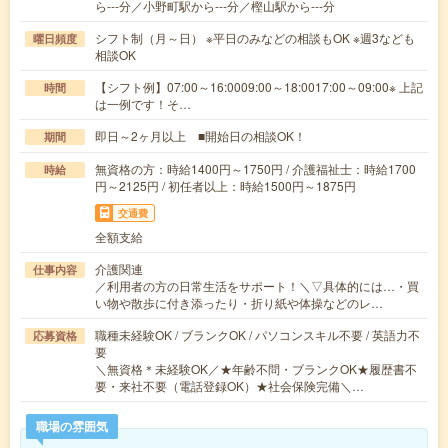
ら---分／小野町駅から---分／樫山駅から---分
シフト制（月～日） ※平日のみなどの相談もOK ※週3なども
曜日頻度
相談OK
【シフト例】07:00～16:0009:00～18:0017:00～09:00※ 上記
時間
は一例です！そ…
即日～2ヶ月以上 ■開始日の相談OK！
期間
無資格の方：時給1400円～1750円 / 介護福祉士：時給1700
時給
円～2125円 / 初任者以上：時給1500円～1875円
交通費
全額支給
介護関連
仕事内容
／利用者の方の日常生活をサポート！＼▽具体的には…・買
い物や散歩に付き添ったり・折り紙や体操などのレ…
職種未経験OK / ブランクOK / パソコンスキル不要 / 英語力不
応募資格
要
＼無資格＊未経験OK／★年齢不問・ブランクOK★履歴書不
要・来社不要（電話登録OK）★社会保険完備＼…
職場の雰囲気