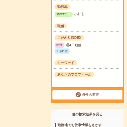
勤務地
小野市
勤務エリア
職種
---
こだわりINDEX
週4日勤務
絶対
---
できれば
キーワード
---
あなたのプロフィール
---
条件の変更
他の検索結果を見る
勤務地でお仕事情報をさがす