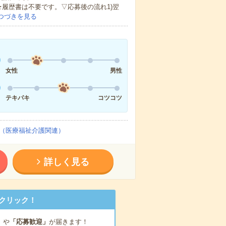
★履歴書は不要です。▽応募後の流れ1)翌
つづきを見る
女性
男性
テキパキ
コツコツ
（医療福祉介護関連）
詳しく見る
クリック！
」
や
「応募歓迎」
が届きます！