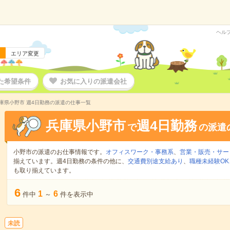
ヘル
エリア変更
た希望条件
お気に入りの派遣会社
庫県小野市 週4日勤務の派遣の仕事一覧
兵庫県小野市
週4日勤務
で
の派遣
小野市の派遣のお仕事情報です。
オフィスワーク・事務系
、
営業・販売・サー
揃えています。週4日勤務の条件の他に、
交通費別途支給あり
、
職種未経験OK
も取り揃えています。
6
1
6
件中
～
件を表示中
未読