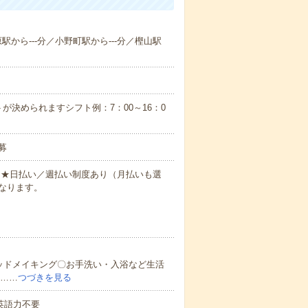
原駅から---分／小野町駅から---分／樫山駅
が決められますシフト例：7：00～16：0
募
円～★日払い／週払い制度あり（月払いも選
なります。
ッドメイキング〇お手洗い・入浴など生活
ど……
つづきを見る
 英語力不要