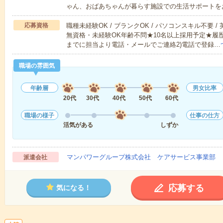
ゃん、おばあちゃんが暮らす施設での生活サポートを
応募資格
職種未経験OK / ブランクOK / パソコンスキル不要 /
無資格・未経験OK年齢不問★10名以上採用予定★履
までに担当より電話・メールでご連絡2)電話で登録…
職場の雰囲気
年齢層
男女比率
20代
30代
40代
50代
60代
職場の様子
仕事の仕方
活気がある
しずか
マンパワーグループ株式会社 ケアサービス事業部 
派遣会社
応募する
気になる！