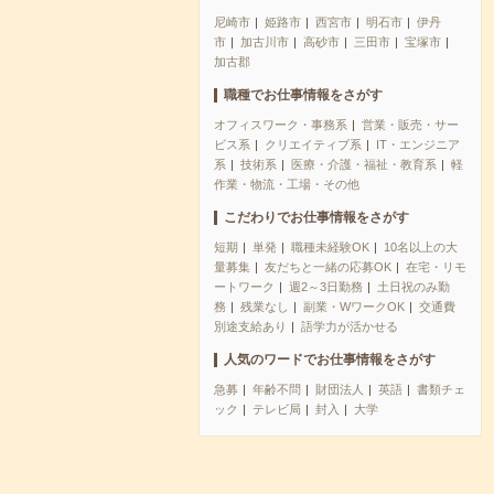
尼崎市
姫路市
西宮市
明石市
伊丹
市
加古川市
高砂市
三田市
宝塚市
加古郡
職種でお仕事情報をさがす
オフィスワーク・事務系
営業・販売・サー
ビス系
クリエイティブ系
IT・エンジニア
系
技術系
医療・介護・福祉・教育系
軽
作業・物流・工場・その他
こだわりでお仕事情報をさがす
短期
単発
職種未経験OK
10名以上の大
量募集
友だちと一緒の応募OK
在宅・リモ
ートワーク
週2～3日勤務
土日祝のみ勤
務
残業なし
副業・WワークOK
交通費
別途支給あり
語学力が活かせる
人気のワードでお仕事情報をさがす
急募
年齢不問
財団法人
英語
書類チェ
ック
テレビ局
封入
大学