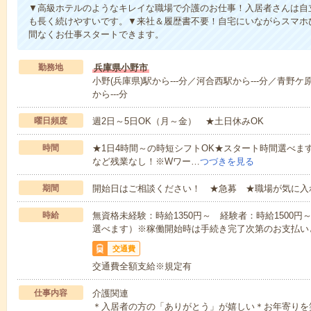
▼高級ホテルのようなキレイな職場で介護のお仕事！入居者さんは自
も長く続けやすいです。▼来社＆履歴書不要！自宅にいながらスマホ
間なくお仕事スタートできます。
勤務地
兵庫県小野市
小野(兵庫県)駅から---分／河合西駅から---分／青野ケ
から---分
曜日頻度
週2日～5日OK（月～金） ★土日休みOK
時間
★1日4時間～の時短シフトOK★スタート時間選べます！7:00～1
など残業なし！※Wワー…
つづきを見る
期間
開始日はご相談ください！ ★急募 ★職場が気に入
時給
無資格未経験：時給1350円～ 経験者：時給1500
選べます）※稼働開始時は手続き完了次第のお支払い
交通費
交通費全額支給※規定有
仕事内容
介護関連
＊入居者の方の「ありがとう」が嬉しい＊お年寄りを