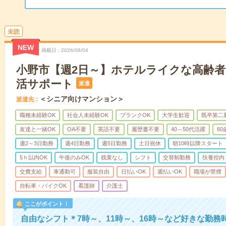
未読
NEW
掲載日
2026/08/04
小野市【週2日～】ホテルライクな高齢
活サポート
派遣
＜シニア向けマンション＞
派遣先
職種未経験OK
社会人未経験OK
ブランクOK
大学生歓迎
既卒第二
友達と一緒OK
OA不要
英語不要
履歴書不要
40～50代活躍
6
週2～3日勤務
週4日勤務
週5日勤務
土日祝休
朝10時以降スタート
5ｈ以内OK
午後のみOK
残業なし
シフト
交替制勤務
扶養控内
交費支給
車通勤可
服装自由
日払いOK
週払いOK
職場が禁煙
自転車・バイクOK
看護師
介護士
ここがポイント！
自由なシフト＊7時～、11時～、16時～など好きな勤務