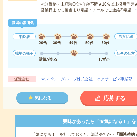
≪無資格・未経験OK≫年齢不問★10名以上採用予定
営業日までに担当より電話・メールでご連絡2)電話…
職場の雰囲気
年齢層
男女比率
20代
30代
40代
50代
60代
職場の様子
仕事の仕方
活気がある
しずか
マンパワーグループ株式会社 ケアサービス事業部 
派遣会社
応募する
気になる！
興味があったら「★気になる！」を
「気になる！」を押しておくと、派遣会社から
「面談確約