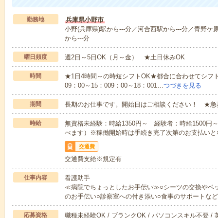
勤務地
兵庫県小野市
小野(兵庫県)駅から---分／河合西駅から---分／青野ケ
から---分
曜日頻度
週2日～5日OK（月～金） ★土日休みOK
時間
★1日4時間～の時短シフトOK★都合に合わせてシフト
09：00～15：009：00～18：001…
つづきを見る
期間
長期のお仕事です。開始日はご相談ください！ ★急
時給
無資格未経験：時給1350円～ 経験者：時給1500
べます）※稼働開始時は手続き完了次第のお支払いと
交通費
交通費支給※規定有
仕事内容
看護助手
≪病院でちょっとしたお手伝い≫○シーツの交換やベ
のお手伝い○診察室への付き添い○食事のサポートな
応募資格
職種未経験OK / ブランクOK / パソコンスキル不要 /