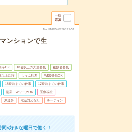
一括
応募
No.MNPWW829673-51
者マンションで生
新卒OK
10名以上の大量募集
複数名募集
0歳以上活躍
しゅふ歓迎
WEB登録OK
16時前までの仕事
17時前までの仕事
副業・WワークOK
医療福祉
派遣多
電話対応なし
ルーティン
時間×好きな曜日で働く！