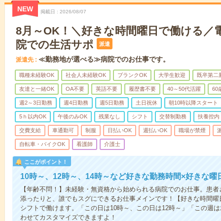
NEW
掲載日
2026/08/07
8月～OK！＼好きな時間曜日で働ける／
院での生活サポ
派遣
≪勤務地が選べる≫病院でのお仕事です。
派遣先
職種未経験OK
社会人未経験OK
ブランクOK
大学生歓迎
既卒第二
友達と一緒OK
OA不要
英語不要
履歴書不要
40～50代活躍
6
週2～3日勤務
週4日勤務
週5日勤務
土日祝休
朝10時以降スタート
5ｈ以内OK
午後のみOK
残業なし
シフト
交替制勤務
扶養控内
交費支給
車通勤可
制服
日払いOK
週払いOK
職場が禁煙
自転車・バイクOK
看護師
介護士
ここがポイント！
10時～、12時～、14時～など好きな勤務時間×好きな曜
【年齢不問！】未経験・無資格から始められる病院でのお仕事。患者
添ったりと、誰でもスグにできるお仕事メインです！【好きな時間曜日
シフトで働けます。「この日は10時～、この日は12時～」「この週
わせてカスタマイズできますよ！