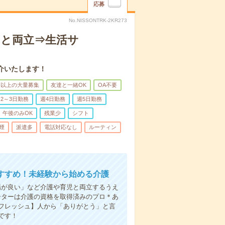
応募
No.NISSONTRK-2KR273
トと両立⇒生活サ
介いたします！
名以上の大量募集
友達と一緒OK
OA不要
2～3日勤務
週4日勤務
週5日勤務
午後のみOK
残業少
シフト
煙
派遣多
電話対応なし
ルーティン
すすめ！未経験から始める介護
場が良い」など介護や育児と両立するうえ
ーターは介護の資格を取得済みのプロ＊あ
フレッシュ】人から「ありがとう」と言
です！