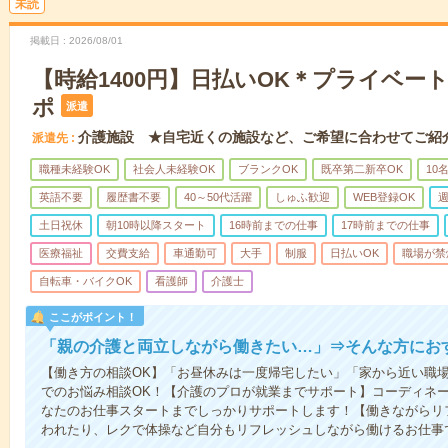
未読
掲載日
2026/08/01
【時給1400円】日払いOK＊プライベー
ポ
派遣
介護施設 ★自宅近くの施設など、ご希望に合わせてご紹
派遣先
職種未経験OK
社会人未経験OK
ブランクOK
既卒第二新卒OK
10
英語不要
履歴書不要
40～50代活躍
しゅふ歓迎
WEB登録OK
週
土日祝休
朝10時以降スタート
16時前までの仕事
17時前までの仕事
医療福祉
交費支給
車通勤可
大手
制服
日払いOK
職場が禁
自転車・バイクOK
看護師
介護士
ここがポイント！
「親の介護と両立しながら働きたい…」⇒そんな方にお
【働き方の相談OK】「お昼休みは一度帰宅したい」「家から近い職
でのお悩み相談OK！【介護のプロが就業までサポート】コーディネ
なたのお仕事スタートまでしっかりサポートします！【働きながらリ
われたり、レクで体操など自分もリフレッシュしながら働けるお仕事