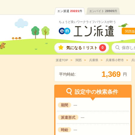
エン派遣
23221
件
エンバイト
28905
件
ちょうど良いワークライフバランスが叶う
関西版
気になる！リスト
0
保存し
派遣TOP
関西
兵庫県
兵庫県小野市
兵
,
1
3
6
9
平均時給:
円
設定中の検索条件
期間
---
派遣形式
---
時給
---