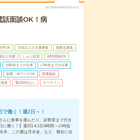
No.MNPWW829673-51
電話面談OK！病
新卒OK
10名以上の大量募集
複数名募集
0歳以上活躍
しゅふ歓迎
WEB登録OK
16時前までの仕事
17時前までの仕事
副業・WワークOK
医療福祉
派遣多
電話対応なし
ルーティン
日で働く！週2日～！
さんに食事を運んだり、診察室まで付き
に働く！】週2日＆1日4時間～の時短
は水木、この週は月水金」など、都合に合