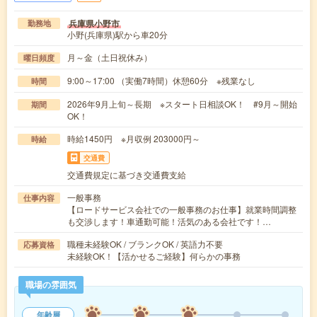
兵庫県小野市
勤務地
小野(兵庫県)駅から車20分
月～金（土日祝休み）
曜日頻度
9:00～17:00 （実働7時間）休憩60分 ※残業なし
時間
2026年9月上旬～長期 ※スタート日相談OK！ #9月～開始
期間
OK！
時給1450円 ※月収例 203000円～
時給
交通費
交通費規定に基づき交通費支給
一般事務
仕事内容
【ロードサービス会社での一般事務のお仕事】就業時間調整
も交渉します！車通勤可能！活気のある会社です！…
職種未経験OK / ブランクOK / 英語力不要
応募資格
未経験OK！【活かせるご経験】何らかの事務
職場の雰囲気
年齢層