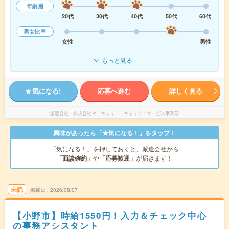
年齢層
20代
30代
40代
50代
60代
男女比率
女性
男性
もっと見る
気になる!
応募へ進む
詳しく見る
派遣会社
株式会社マーキュリー キャリア・サービス事業部
興味があったら「★気になる！」をタップ！
「気になる！」を押しておくと、派遣会社から
「面談確約」
や
「応募歓迎」
が届きます！
未読
掲載日
2026/08/07
【小野市】時給1550円！入力＆チェック中心
の事務アシスタント