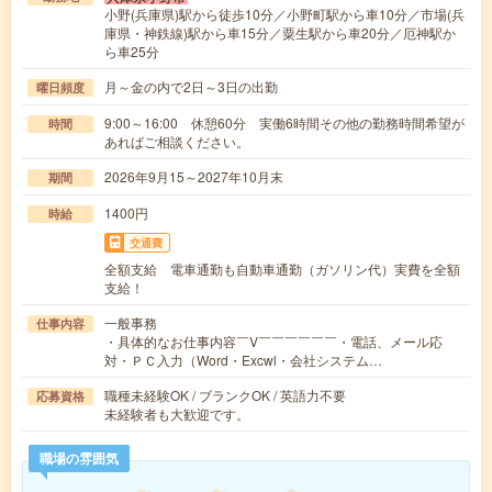
小野(兵庫県)駅から徒歩10分／小野町駅から車10分／市場(兵
庫県・神鉄線)駅から車15分／粟生駅から車20分／厄神駅か
ら車25分
月～金の内で2日～3日の出勤
曜日頻度
9:00～16:00 休憩60分 実働6時間その他の勤務時間希望が
時間
あればご相談ください。
2026年9月15～2027年10月末
期間
1400円
時給
交通費
全額支給 電車通勤も自動車通勤（ガソリン代）実費を全額
支給！
一般事務
仕事内容
・具体的なお仕事内容￣V￣￣￣￣￣￣・電話、メール応
対・ＰＣ入力（Word・Excwl・会社システム…
職種未経験OK / ブランクOK / 英語力不要
応募資格
未経験者も大歓迎です。
職場の雰囲気