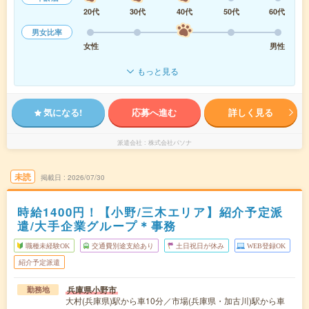
20代
30代
40代
50代
60代
男女比率
女性
男性
もっと見る
気になる!
応募へ進む
詳しく見る
派遣会社
株式会社パソナ
未読
掲載日
2026/07/30
時給1400円！【小野/三木エリア】紹介予定派
遣/大手企業グループ＊事務
職種未経験OK
交通費別途支給あり
土日祝日が休み
WEB登録OK
紹介予定派遣
兵庫県小野市
勤務地
大村(兵庫県)駅から車10分／市場(兵庫県・加古川)駅から車