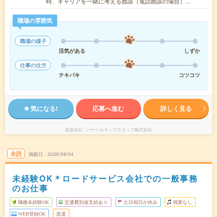
時、キャリアを一緒に考える面談（電話面談の場合）…
職場の雰囲気
職場の様子
活気がある
しずか
仕事の仕方
テキパキ
コツコツ
気になる!
応募へ進む
詳しく見る
派遣会社
パーソルテンプスタッフ株式会社
未読
掲載日
2026/08/04
未経験OK＊ロードサービス会社での一般事務
のお仕事
職種未経験OK
交通費別途支給あり
土日祝日が休み
残業なし
WEB登録OK
派遣