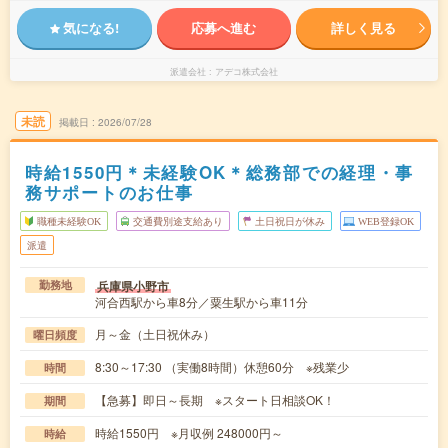
気になる!
応募へ進む
詳しく見る
派遣会社
アデコ株式会社
未読
掲載日
2026/07/28
時給1550円＊未経験OK＊総務部での経理・事
務サポートのお仕事
職種未経験OK
交通費別途支給あり
土日祝日が休み
WEB登録OK
派遣
兵庫県小野市
勤務地
河合西駅から車8分／粟生駅から車11分
月～金（土日祝休み）
曜日頻度
8:30～17:30 （実働8時間）休憩60分 ※残業少
時間
【急募】即日～長期 ※スタート日相談OK！
期間
時給1550円 ※月収例 248000円～
時給