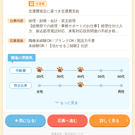
交通費
交通費規定に基づき交通費支給
経理・財務・会計・英文経理
仕事内容
【総務部での経理・事務サポートのお仕事】経理仕分け入
力、振込処理電話対応、来客対応役所関連の手続き税…
職種未経験OK / ブランクOK / 英語力不要
応募資格
未経験OK！【活かせるご経験】仕訳
職場の雰囲気
年齢層
20代
30代
40代
50代
60代
男女比率
女性
男性
もっと見る
気になる!
応募へ進む
詳しく見る
派遣会社
株式会社パソナ