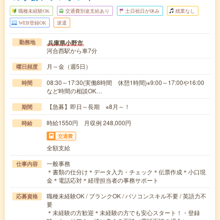
職種未経験OK
交通費別途支給あり
土日祝日が休み
残業なし
WEB登録OK
派遣
兵庫県小野市
勤務地
河合西駅から車7分
月～金（週5日）
曜日頻度
08:30～17:30(実働8時間 休憩1時間)※9:00～17:00や16:00
時間
など時間の相談OK…
【急募】即日～長期 ※8月～！
期間
時給1550円 月収例 248,000円
時給
交通費
全額支給
一般事務
仕事内容
＊書類の仕分け＊データ入力・チェック＊伝票作成＊小口現
金＊電話応対＊経理担当者の事務サポート
職種未経験OK / ブランクOK / パソコンスキル不要 / 英語力不
応募資格
要
＊未経験の方歓迎＊未経験の方でも安心スタート！・登録