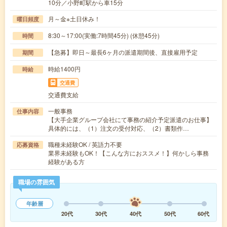
10分／小野町駅から車15分
月～金※土日休み！
曜日頻度
8:30～17:00(実働:7時間45分) (休憩45分)
時間
【急募】即日～最長6ヶ月の派遣期間後、直接雇用予定
期間
時給1400円
時給
交通費
交通費支給
一般事務
仕事内容
【大手企業グループ会社にて事務の紹介予定派遣のお仕事】
具体的には、（1）注文の受付対応、（2）書類作…
職種未経験OK / 英語力不要
応募資格
業界未経験もOK！【こんな方におススメ！】何かしら事務
経験がある方
職場の雰囲気
年齢層
20代
30代
40代
50代
60代