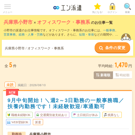
メニュー
気になる!
ログイン
検索
兵庫県小野市
×
オフィスワーク・事務系
のお仕事一覧
小野市の派遣のお仕事情報です。オフィスワーク・事務系のお仕事には、
一般事務
、
営業事務
、
総務・人事・労務
などがあります。さらに、
短期
・
単発
などの期間や、
職
種未経験OK
などのこだわり条件で絞り込んでいただけます。
条件の変更
兵庫県小野市 / オフィスワーク・事務系
5
1,470
全
件
平均時給:
円
時給順
新着順
未読
掲載日
2026/08/10
NEW
9月中旬開始！＼週2～3日勤務の一般事務職／
扶養内勤務です！未経験歓迎/車通勤可
職種未経験OK
交通費別途支給あり
土日祝日が休み
残業なし
WEB登録OK
派遣
兵庫県小野市
勤務地