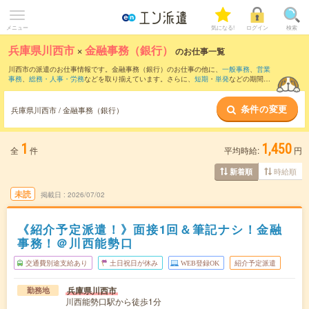
メニュー
気になる!
ログイン
検索
兵庫県川西市
×
金融事務（銀行）
のお仕事一覧
川西市の派遣のお仕事情報です。金融事務（銀行）のお仕事の他に、
一般事務
、
営業
事務
、
総務・人事・労務
などを取り揃えています。さらに、
短期
・
単発
などの期間
や、
職種未経験OK
などのこだわり条件で絞り込んでいただけます。職種辞典：
金融事
務のお仕事とは？とは？
条件の変更
兵庫県川西市 / 金融事務（銀行）
1
1,450
全
件
平均時給:
円
時給順
新着順
未読
掲載日
2026/07/02
《紹介予定派遣！》面接1回＆筆記ナシ！金融
事務！＠川西能勢口
交通費別途支給あり
土日祝日が休み
WEB登録OK
紹介予定派遣
兵庫県川西市
勤務地
川西能勢口駅から徒歩1分