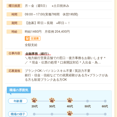
月～金（週5日） ※土日祝休み
曜日頻度
09:00～17:00(実働7時間 休憩1時間)
時間
【急募】即日～長期 ※即日～！
期間
時給1460円 月収例 204,400円
時給
交通費
全額支給
金融事務（銀行）
仕事内容
＼地方銀行営業店舗での窓口・後方事務をお願いします＊
／ ＊現金・伝票の処理＊口座開設対応＊入出金・為…
ブランクOK / パソコンスキル不要 / 英語力不要
応募資格
銀行・信金・信組などでの就業経験がある方※ブランクがあ
る方も歓迎ブランクある方OK
職場の雰囲気
年齢層
20代
30代
40代
50代
60代
職場の様子