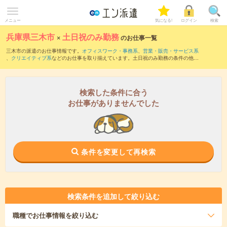
メニュー
気になる!
ログイン
検索
兵庫県三木市
×
土日祝のみ勤務
のお仕事一覧
三木市の派遣のお仕事情報です。
オフィスワーク・事務系
、
営業・販売・サービス系
、
クリエイティブ系
などのお仕事を取り揃えています。土日祝のみ勤務の条件の他
に、
交通費別途支給あり
、
職種未経験OK
、
友だちと一緒の応募OK
などのこだわり条
件も取り揃えています。
検索した条件に合う
お仕事がありませんでした
条件を変更して再検索
検索条件を追加して絞り込む
職種
でお仕事情報を絞り込む