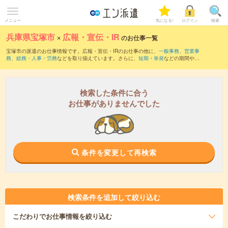
メニュー
気になる!
ログイン
検索
兵庫県宝塚市
×
広報・宣伝・IR
のお仕事一覧
宝塚市の派遣のお仕事情報です。広報・宣伝・IRのお仕事の他に、
一般事務
、
営業事
務
、
総務・人事・労務
などを取り揃えています。さらに、
短期
・
単発
などの期間や、
職種未経験OK
などのこだわり条件で絞り込んでいただけます。職種辞典：
広報・宣
伝・IRのお仕事とは？とは？
検索した条件に合う
お仕事がありませんでした
条件を変更して再検索
検索条件を追加して絞り込む
こだわり
でお仕事情報を絞り込む