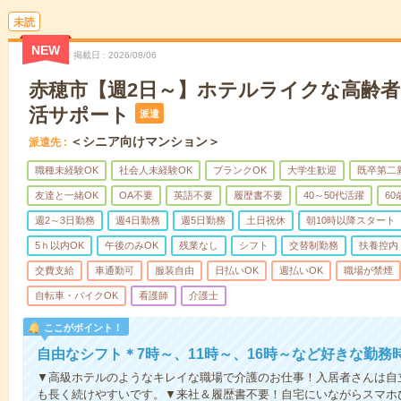
未読
NEW
掲載日
2026/08/06
赤穂市【週2日～】ホテルライクな高齢
活サポート
派遣
＜シニア向けマンション＞
派遣先
職種未経験OK
社会人未経験OK
ブランクOK
大学生歓迎
既卒第二
友達と一緒OK
OA不要
英語不要
履歴書不要
40～50代活躍
6
週2～3日勤務
週4日勤務
週5日勤務
土日祝休
朝10時以降スタート
5ｈ以内OK
午後のみOK
残業なし
シフト
交替制勤務
扶養控内
交費支給
車通勤可
服装自由
日払いOK
週払いOK
職場が禁煙
自転車・バイクOK
看護師
介護士
ここがポイント！
自由なシフト＊7時～、11時～、16時～など好きな勤務
▼高級ホテルのようなキレイな職場で介護のお仕事！入居者さんは自
も長く続けやすいです。▼来社＆履歴書不要！自宅にいながらスマホ