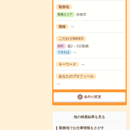
勤務地
赤穂市
勤務エリア
職種
---
こだわりINDEX
週2～3日勤務
絶対
---
できれば
キーワード
---
あなたのプロフィール
---
条件の変更
他の検索結果を見る
勤務地でお仕事情報をさがす