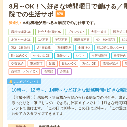
8月～OK！＼好きな時間曜日で働ける／
院での生活サポ
派遣
≪勤務地が選べる≫病院でのお仕事です。
派遣先
職種未経験OK
社会人未経験OK
ブランクOK
大学生歓迎
既卒第二
友達と一緒OK
OA不要
英語不要
履歴書不要
40～50代活躍
6
週2～3日勤務
週4日勤務
週5日勤務
土日祝休
朝10時以降スタート
5ｈ以内OK
午後のみOK
残業なし
シフト
交替制勤務
扶養控内
交費支給
車通勤可
制服
日払いOK
週払いOK
職場が禁煙
自転車・バイクOK
看護師
介護士
ここがポイント！
10時～、12時～、14時～など好きな勤務時間×好きな曜
【年齢不問！】未経験・無資格から始められる病院でのお仕事。患者
添ったりと、誰でもスグにできるお仕事メインです！【好きな時間曜日
シフトで働けます。「この日は10時～、この日は12時～」「この週
わせてカスタマイズできますよ！