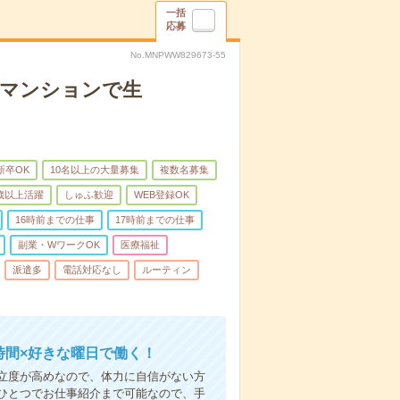
一括
応募
No.MNPWW829673-55
者マンションで生
新卒OK
10名以上の大量募集
複数名募集
0歳以上活躍
しゅふ歓迎
WEB登録OK
16時前までの仕事
17時前までの仕事
副業・WワークOK
医療福祉
派遣多
電話対応なし
ルーティン
時間×好きな曜日で働く！
立度が高めなので、体力に自信がない方
ひとつでお仕事紹介まで可能なので、手