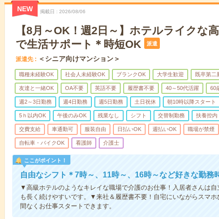
NEW
掲載日
2026/08/06
【8月～OK！週2日～】ホテルライクな
で生活サポート＊時短OK
派遣
＜シニア向けマンション＞
派遣先
職種未経験OK
社会人未経験OK
ブランクOK
大学生歓迎
既卒第二
友達と一緒OK
OA不要
英語不要
履歴書不要
40～50代活躍
6
週2～3日勤務
週4日勤務
週5日勤務
土日祝休
朝10時以降スタート
5ｈ以内OK
午後のみOK
残業なし
シフト
交替制勤務
扶養控内
交費支給
車通勤可
服装自由
日払いOK
週払いOK
職場が禁煙
自転車・バイクOK
看護師
介護士
ここがポイント！
自由なシフト＊7時～、11時～、16時～など好きな勤務
▼高級ホテルのようなキレイな職場で介護のお仕事！入居者さんは自
も長く続けやすいです。▼来社＆履歴書不要！自宅にいながらスマホ
間なくお仕事スタートできます。