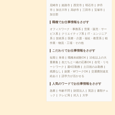
尼崎市
姫路市
西宮市
明石市
伊丹
市
加古川市
高砂市
三田市
宝塚市
加古郡
職種でお仕事情報をさがす
オフィスワーク・事務系
営業・販売・サー
ビス系
クリエイティブ系
IT・エンジニア
系
技術系
医療・介護・福祉・教育系
軽
作業・物流・工場・その他
こだわりでお仕事情報をさがす
短期
単発
職種未経験OK
10名以上の大
量募集
友だちと一緒の応募OK
在宅・リモ
ートワーク
週4日勤務
土日祝のみ勤務
残業なし
副業・WワークOK
交通費別途支
給あり
語学力が活かせる
人気のワードでお仕事情報をさがす
急募
年齢不問
財団法人
英語
書類チェ
ック
テレビ局
封入
大学