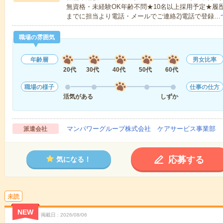
無資格・未経験OK年齢不問★10名以上採用予定★履
までに担当より電話・メールでご連絡2)電話で登録…
職場の雰囲気
年齢層
男女比率
20代
30代
40代
50代
60代
職場の様子
仕事の仕方
活気がある
しずか
マンパワーグループ株式会社 ケアサービス事業部 
派遣会社
応募する
気になる！
未読
NEW
掲載日
2026/08/06