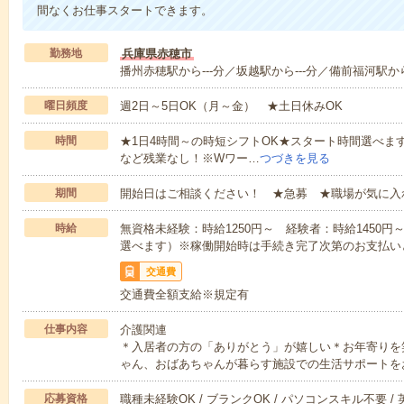
間なくお仕事スタートできます。
勤務地
兵庫県赤穂市
播州赤穂駅から---分／坂越駅から---分／備前福河駅から-
曜日頻度
週2日～5日OK（月～金） ★土日休みOK
時間
★1日4時間～の時短シフトOK★スタート時間選べます！7:00～1
など残業なし！※Wワー…
つづきを見る
期間
開始日はご相談ください！ ★急募 ★職場が気に入
時給
無資格未経験：時給1250円～ 経験者：時給1450
選べます）※稼働開始時は手続き完了次第のお支払い
交通費
交通費全額支給※規定有
仕事内容
介護関連
＊入居者の方の「ありがとう」が嬉しい＊お年寄りを
ゃん、おばあちゃんが暮らす施設での生活サポートを
応募資格
職種未経験OK / ブランクOK / パソコンスキル不要 /