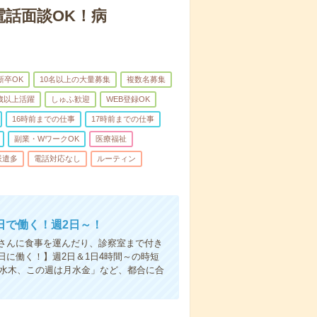
電話面談OK！病
新卒OK
10名以上の大量募集
複数名募集
0歳以上活躍
しゅふ歓迎
WEB登録OK
16時前までの仕事
17時前までの仕事
副業・WワークOK
医療福祉
派遣多
電話対応なし
ルーティン
日で働く！週2日～！
さんに食事を運んだり、診察室まで付き
に働く！】週2日＆1日4時間～の時短
は水木、この週は月水金」など、都合に合