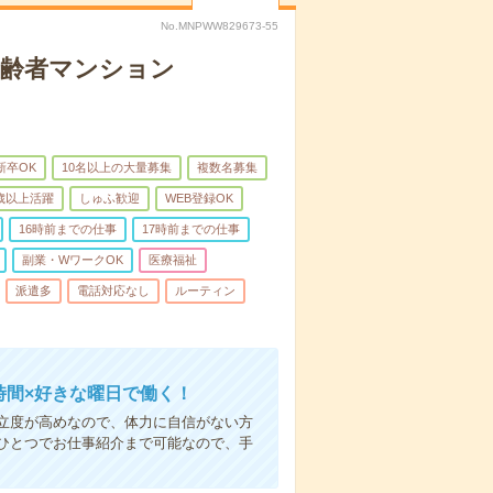
No.MNPWW829673-55
高齢者マンション
新卒OK
10名以上の大量募集
複数名募集
0歳以上活躍
しゅふ歓迎
WEB登録OK
16時前までの仕事
17時前までの仕事
副業・WワークOK
医療福祉
派遣多
電話対応なし
ルーティン
時間×好きな曜日で働く！
立度が高めなので、体力に自信がない方
ひとつでお仕事紹介まで可能なので、手