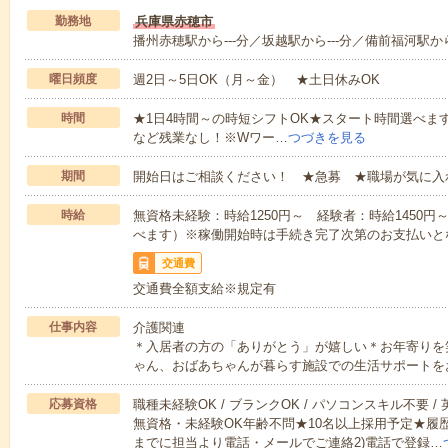
勤務地
兵庫県赤穂市
播州赤穂駅から---分／坂越駅から---分／備前福河駅から-
曜日頻度
週2日～5日OK（月～金） ★土日休みOK
時間
★1日4時間～の時短シフトOK★スタート時間選べます！7:00～1
など残業なし！※Wワー…
つづきを見る
期間
開始日はご相談ください！ ★急募 ★職場が気に入
時給
無資格未経験：時給1250円～ 経験者：時給1450
べます）※稼働開始時は手続き完了次第のお支払いと
交通費
交通費全額支給※規定有
仕事内容
介護関連
＊入居者の方の「ありがとう」が嬉しい＊お年寄りを
ゃん、おばあちゃんが暮らす施設での生活サポートを
応募資格
職種未経験OK / ブランクOK / パソコンスキル不要 /
無資格・未経験OK年齢不問★10名以上採用予定★履
までに担当より電話・メールでご連絡2)電話で登録…