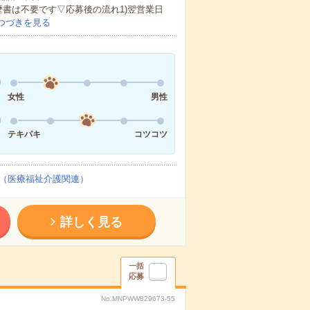
歴書は不要です▽応募後の流れ1)翌営業日
つづきを見る
女性
男性
テキパキ
コツコツ
（医療福祉介護関連）
詳しく見る
一括
応募
No.MNPWW829673-55