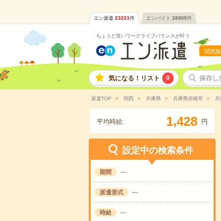
エン派遣
23221
件
エンバイト
28905
件
ちょうど良いワークライフバランスが叶う
関西版
気になる！リスト
0
保存し
派遣TOP
関西
兵庫県
兵庫県赤穂市
兵
,
1
4
2
8
平均時給:
円
設定中の検索条件
期間
---
派遣形式
---
時給
---