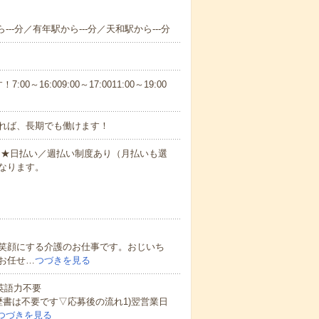
--分／有年駅から---分／天和駅から---分
6:009:00～17:0011:00～19:00
れば、長期でも働けます！
円～★日払い／週払い制度あり（月払いも選
なります。
笑顔にする介護のお仕事です。おじいち
お任せ…
つづきを見る
 英語力不要
歴書は不要です▽応募後の流れ1)翌営業日
つづきを見る