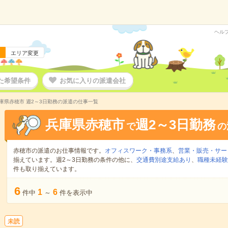
ヘル
エリア変更
た希望条件
お気に入りの派遣会社
庫県赤穂市 週2～3日勤務の派遣の仕事一覧
兵庫県赤穂市
週2～3日勤務
で
の
赤穂市の派遣のお仕事情報です。
オフィスワーク・事務系
、
営業・販売・サー
揃えています。週2～3日勤務の条件の他に、
交通費別途支給あり
、
職種未経験
件も取り揃えています。
6
1
6
件中
～
件を表示中
未読