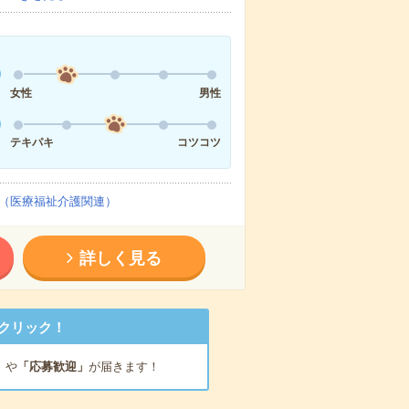
女性
男性
テキパキ
コツコツ
（医療福祉介護関連）
詳しく見る
クリック！
」
や
「応募歓迎」
が届きます！