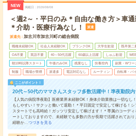
NEW
掲載日
2026/08/08
＜週2～・平日のみ＊自由な働き方＞車通
＊介助・医療行為なし！
派遣
加古川市加古川町の総合病院
派遣先
職種未経験OK
社会人未経験OK
ブランクOK
大学生歓迎
既卒第二
OA不要
英語不要
40～50代活躍
60歳以上活躍
しゅふ歓迎
WE
朝10時以降スタート
午後のみOK
残業なし
扶養控内
副業・Wワー
制服
職場が禁煙
派遣多
電話対応なし
ルーティン
自転車・バイ
ここがポイント！
20代～50代のママさんスタッフ多数活躍中！準夜勤院内
【人気の病院準夜勤】医療業界未経験OK！身体介助業務は一切なし
もしやすい！サクッと働いて退勤！＊平日固定で安定して稼げる！シ
スタートでも高時給！ガッツリ安定して稼げます！＊専属のコーディ
ートしておりますので、未経験でも多数の方が長期で活躍されており
経験か…
つづきを見る