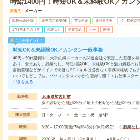
時給1400円！時短OK＆未経験OK／カ
メーカー
派遣先
職種未経験OK
既卒第二新卒OK
英語不要
履歴書不要
40～50代活
17時前までの仕事
残業なし
交費支給
大手
制服
ここがポイント！
時短OK＆未経験OK／カンタン一般事務
40代～50代活躍中！大手鉄鋼メーカーの関連会社で安定した基盤を
あり、食堂あり、残業なし、時短相談OK、未経験OKと魅力満載のお
書類整理などがメインで高度なPCスキルは必要なく事務未経験でもチ
いつでもどこでも、パソコンやスマホから登録可能！＜お仕事スター
づきを見る
勤務地
兵庫県加古川市
浜の宮駅から徒歩25分／尾上の松駅から徒歩29分／別府
曜日頻度
月・火・水・木・金・土・祝 週5日
時間
8:30～17:00(実働:7時間45分) (休憩45分) ※
残業なし
期間
2026/9/上旬～長期（3カ月以上） ★9月～OK！