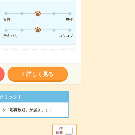
女性
男性
テキパキ
コツコツ
詳しく見る
クリック！
」
や
「応募歓迎」
が届きます！
一括
応募