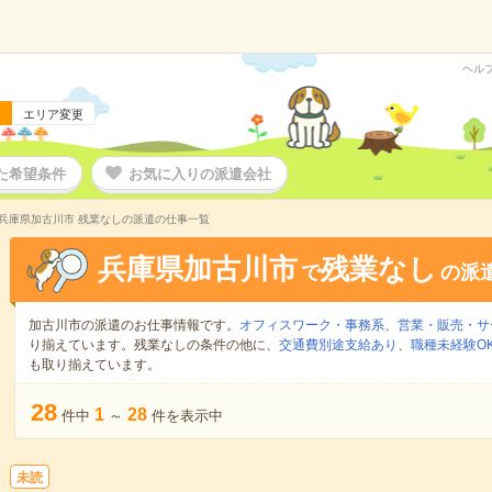
ヘル
エリア変更
た希望条件
お気に入りの派遣会社
兵庫県加古川市 残業なしの派遣の仕事一覧
兵庫県加古川市
残業なし
で
の派
加古川市の派遣のお仕事情報です。
オフィスワーク・事務系
、
営業・販売・サ
り揃えています。残業なしの条件の他に、
交通費別途支給あり
、
職種未経験O
も取り揃えています。
28
1
28
件中
～
件を表示中
未読