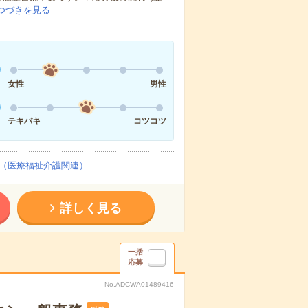
つづきを見る
女性
男性
テキパキ
コツコツ
（医療福祉介護関連）
詳しく見る
一括
応募
No.ADCWA01489416