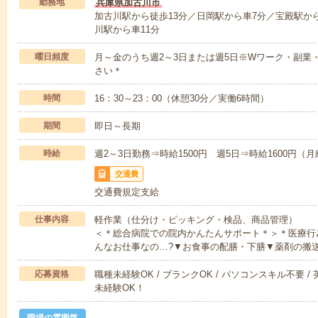
勤務地
兵庫県加古川市
加古川駅から徒歩13分／日岡駅から車7分／宝殿駅か
川駅から車11分
曜日頻度
月～金のうち週2～3日または週5日※Wワーク・副業
さい＊
時間
16：30～23：00（休憩30分／実働6時間）
期間
即日～長期
時給
週2～3日勤務⇒時給1500円 週5日⇒時給1600円（月給
交通費
交通費規定支給
仕事内容
軽作業（仕分け・ピッキング・検品、商品管理）
＜＊総合病院での院内かんたんサポート＊＞＊医療行
んなお仕事なの…?▼お食事の配膳・下膳▼薬剤の搬
応募資格
職種未経験OK / ブランクOK / パソコンスキル不要 /
未経験OK！