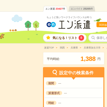
エン派遣
23427
件
エンバイト
25205
件
ちょうど良いワークライフバランスが叶う
関西版
気になる！リスト
0
保存し
派遣TOP
関西
兵庫県
兵庫県加古川市
,
1
3
8
8
平均時給:
円
設定中の検索条件
期間
---
派遣形式
---
時給
---