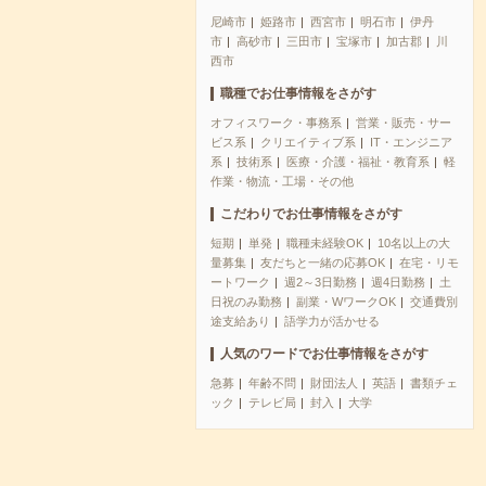
尼崎市
姫路市
西宮市
明石市
伊丹
市
高砂市
三田市
宝塚市
加古郡
川
西市
職種でお仕事情報をさがす
オフィスワーク・事務系
営業・販売・サー
ビス系
クリエイティブ系
IT・エンジニア
系
技術系
医療・介護・福祉・教育系
軽
作業・物流・工場・その他
こだわりでお仕事情報をさがす
短期
単発
職種未経験OK
10名以上の大
量募集
友だちと一緒の応募OK
在宅・リモ
ートワーク
週2～3日勤務
週4日勤務
土
日祝のみ勤務
副業・WワークOK
交通費別
途支給あり
語学力が活かせる
人気のワードでお仕事情報をさがす
急募
年齢不問
財団法人
英語
書類チェ
ック
テレビ局
封入
大学