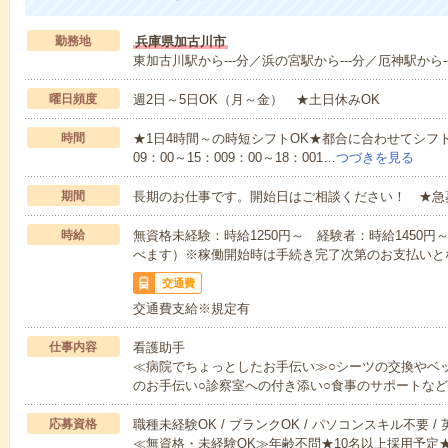
勤務地
兵庫県加古川市
東加古川駅から---分／浜の宮駅から---分／厄神駅から--
曜日頻度
週2日～5日OK（月～金） ★土日休みOK
時間
★1日4時間～の時短シフトOK★都合に合わせてシフト
09：00～15：009：00～18：001…
つづきを見る
期間
長期のお仕事です。開始日はご相談ください！ ★急
時給
無資格未経験：時給1250円～ 経験者：時給1450
べます）※稼働開始時は手続き完了次第のお支払いと
交通費
交通費支給※規定有
仕事内容
看護助手
≪病院でちょっとしたお手伝い≫○シーツの交換やベ
のお手伝い○診察室への付き添い○食事のサポートな
応募資格
職種未経験OK / ブランクOK / パソコンスキル不要 /
≪無資格・未経験OK≫年齢不問★10名以上採用予定