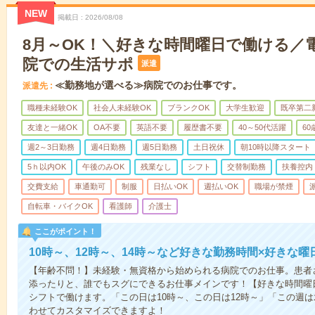
NEW
掲載日
2026/08/08
8月～OK！＼好きな時間曜日で働ける／
院での生活サポ
派遣
≪勤務地が選べる≫病院でのお仕事です。
派遣先
職種未経験OK
社会人未経験OK
ブランクOK
大学生歓迎
既卒第二
友達と一緒OK
OA不要
英語不要
履歴書不要
40～50代活躍
6
週2～3日勤務
週4日勤務
週5日勤務
土日祝休
朝10時以降スタート
5ｈ以内OK
午後のみOK
残業なし
シフト
交替制勤務
扶養控内
交費支給
車通勤可
制服
日払いOK
週払いOK
職場が禁煙
自転車・バイクOK
看護師
介護士
ここがポイント！
10時～、12時～、14時～など好きな勤務時間×好きな曜
【年齢不問！】未経験・無資格から始められる病院でのお仕事。患者
添ったりと、誰でもスグにできるお仕事メインです！【好きな時間曜日
シフトで働けます。「この日は10時～、この日は12時～」「この週
わせてカスタマイズできますよ！