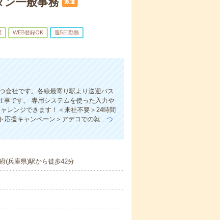
ンタン一般事務
派遣
躍
WEB登録OK
週5日勤務
持つ会社です。各線最寄り駅より送迎バス
仕事です。 専用システムを使った入力や
ャレンジできます！＜来社不要＞24時間
ト応援キャンペーン＞アデコでの就…
つ
(兵庫県)駅から徒歩42分