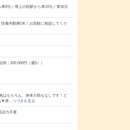
ら車8分／尾上の松駅から車10分／東加古
・扶養内勤務OK！お気軽に相談してくだ
例：200,000円（週5））
為はもちろん、身体介助もなしです！ど
送▼環…
つづきを見る
 英語力不要