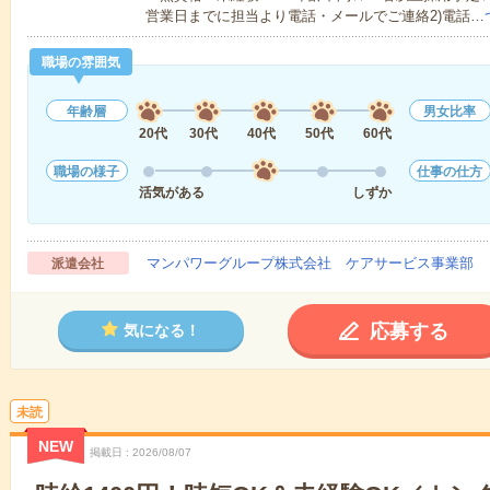
営業日までに担当より電話・メールでご連絡2)電話…
職場の雰囲気
年齢層
男女比率
20代
30代
40代
50代
60代
職場の様子
仕事の仕方
活気がある
しずか
マンパワーグループ株式会社 ケアサービス事業部 
派遣会社
応募する
気になる！
未読
NEW
掲載日
2026/08/07