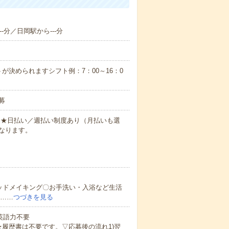
-分／日岡駅から---分
が決められますシフト例：7：00～16：0
募
円～★日払い／週払い制度あり（月払いも選
なります。
ッドメイキング〇お手洗い・入浴など生活
ど……
つづきを見る
 英語力不要
★履歴書は不要です。▽応募後の流れ1)翌