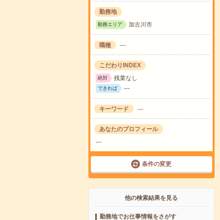
勤務地
加古川市
勤務エリア
職種
---
こだわりINDEX
残業なし
絶対
---
できれば
キーワード
---
あなたのプロフィール
---
条件の変更
他の検索結果を見る
勤務地でお仕事情報をさがす