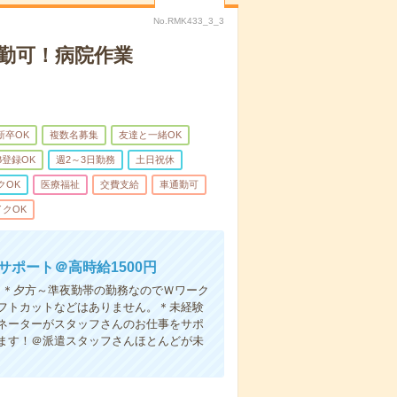
No.RMK433_3_3
勤可！病院作業
新卒OK
複数名募集
友達と一緒OK
B登録OK
週2～3日勤務
土日祝休
クOK
医療福祉
交費支給
車通勤可
クOK
サポート＠高時給1500円
！＊夕方～準夜勤帯の勤務なのでＷワーク
フトカットなどはありません。＊未経験
ネーターがスタッフさんのお仕事をサポ
ます！＠派遣スタッフさんほとんどが未