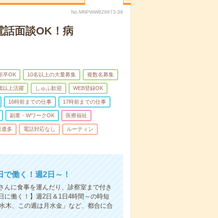
No.MNPWW829673-38
電話面談OK！病
新卒OK
10名以上の大量募集
複数名募集
0歳以上活躍
しゅふ歓迎
WEB登録OK
16時前までの仕事
17時前までの仕事
副業・WワークOK
医療福祉
派遣多
電話対応なし
ルーティン
日で働く！週2日～！
さんに食事を運んだり、診察室まで付き
に働く！】週2日＆1日4時間～の時短
は水木、この週は月水金」など、都合に合