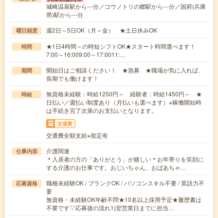
城崎温泉駅から---分／コウノトリの郷駅から---分／国府(兵庫
県)駅から---分
週2日～5日OK（月～金） ★土日休みOK
曜日頻度
★1日4時間～の時短シフトOK★スタート時間選べます！
時間
7:00～16:009:00～17:0011:…
開始日はご相談ください！ ★急募 ★職場が気に入れば、
期間
長期でも働けます！
無資格未経験：時給1250円～ 経験者：時給1450円～ ★
時給
日払い／週払い制度あり（月払いも選べます）※稼働開始時
は手続き完了次第のお支払いとなります。
交通費
交通費全額支給※規定有
介護関連
仕事内容
＊入居者の方の「ありがとう」が嬉しい＊お年寄りを笑顔に
する介護のお仕事です。おじいちゃん、おばあちゃ…
職種未経験OK / ブランクOK / パソコンスキル不要 / 英語力不
応募資格
要
無資格・未経験OK年齢不問★10名以上採用予定★履歴書は
不要です▽応募後の流れ1)翌営業日までに担当…