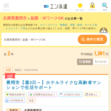
メニュー
気になる!
ログイン
検索
兵庫県豊岡市
×
副業・WワークOK
のお仕事一覧
豊岡市の派遣のお仕事情報です。
オフィスワーク・事務系
、
営業・販売・サービス系
、
クリエイティブ系
などのお仕事を取り揃えています。副業・WワークOKの条件の他
に、
交通費別途支給あり
、
職種未経験OK
、
友だちと一緒の応募OK
などのこだわり条
件も取り揃えています。
条件の変更
兵庫県豊岡市 / 副業・WワークOK
2
1,381
全
件
平均時給:
円
時給順
新着順
未読
掲載日
2026/08/08
NEW
豊岡市【週2日～】ホテルライクな高齢者マン
ションで生活サポート
職種未経験OK
交通費別途支給あり
土日祝日が休み
残業なし
WEB登録OK
派遣
兵庫県豊岡市
勤務地