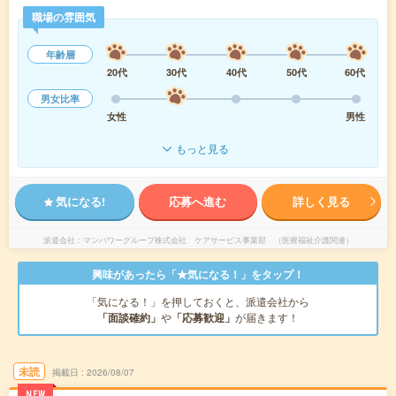
職場の雰囲気
年齢層
20代
30代
40代
50代
60代
男女比率
女性
男性
もっと見る
気になる!
応募へ進む
詳しく見る
派遣会社
マンパワーグループ株式会社 ケアサービス事業部 （医療福祉介護関連）
興味があったら「★気になる！」をタップ！
「気になる！」を押しておくと、派遣会社から
「面談確約」
や
「応募歓迎」
が届きます！
未読
掲載日
2026/08/07
NEW