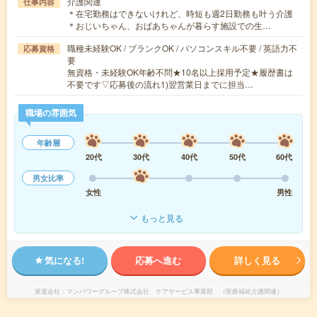
介護関連
仕事内容
＊在宅勤務はできないけれど、時短も週2日勤務も叶う介護
＊おじいちゃん、おばあちゃんが暮らす施設での生…
職種未経験OK / ブランクOK / パソコンスキル不要 / 英語力不
応募資格
要
無資格・未経験OK年齢不問★10名以上採用予定★履歴書は
不要です▽応募後の流れ1)翌営業日までに担当…
職場の雰囲気
年齢層
20代
30代
40代
50代
60代
男女比率
女性
男性
もっと見る
気になる!
応募へ進む
詳しく見る
派遣会社
マンパワーグループ株式会社 ケアサービス事業部 （医療福祉介護関連）