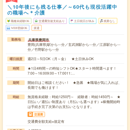
＼10年後にも残る仕事／～60代も現役活躍中
の職場へ＊介護
職種未経験OK
交通費別途支給あり
土日祝日が休み
残業なし
WEB登録OK
派遣
兵庫県豊岡市
勤務地
豊岡(兵庫県)駅から---分／玄武洞駅から---分／江原駅から---
分／竹野駅から---分
週2日～5日OK（月～金） ★土日休みOK
曜日頻度
★1日4時間～の時短シフトOK★スタート時間選べます！
時間
7:00～16:009:00～17:0011:…
開始日はご相談ください！ ★急募 ★職場が気に入れば、
期間
長期でも働けます！
無資格未経験：時給1250円～ 経験者：時給1450円～ ★
時給
日払い／週払い制度あり（月払いも選べます）※稼働開始時
は手続き完了次第のお支払いとなります。
交通費
交通費全額支給※規定有