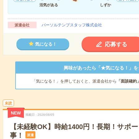
活気がある
しずか
パーソルテンプスタッフ株式会社
派遣会社
応募する
気になる！
興味があったら「★気になる！」を
「気になる！」を押しておくと、派遣会社から
「面談確約
未読
NEW
掲載日
2026/08/05
【未経験OK】時給1400円！長期！サポ
事！
派遣