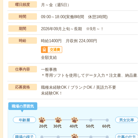
曜日頻度
月～金（週5日）
時間
09:00～18:00(実働8時間 休憩1時間)
期間
2026年09月上旬～長期 ※9月～！
時給
時給1400円 月収例 224,000円
交通費
全額支給
仕事内容
一般事務
＊専用ソフトを使用してデータ入力＊注文書、納品書
応募資格
職種未経験OK / ブランクOK / 英語力不要
未経験OK！
職場の雰囲気
年齢層
男女比率
20代
30代
40代
50代
60代
職場の様子
仕事の仕方