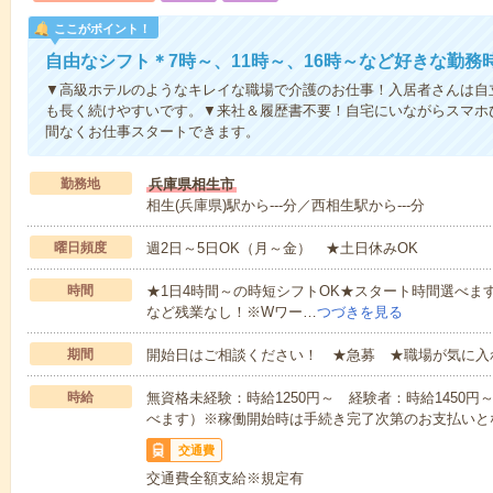
ここがポイント！
自由なシフト＊7時～、11時～、16時～など好きな勤務
▼高級ホテルのようなキレイな職場で介護のお仕事！入居者さんは自
も長く続けやすいです。▼来社＆履歴書不要！自宅にいながらスマホ
間なくお仕事スタートできます。
勤務地
兵庫県相生市
相生(兵庫県)駅から---分／西相生駅から---分
曜日頻度
週2日～5日OK（月～金） ★土日休みOK
時間
★1日4時間～の時短シフトOK★スタート時間選べます！7:00～1
など残業なし！※Wワー…
つづきを見る
期間
開始日はご相談ください！ ★急募 ★職場が気に入
時給
無資格未経験：時給1250円～ 経験者：時給1450
べます）※稼働開始時は手続き完了次第のお支払いと
交通費
交通費全額支給※規定有