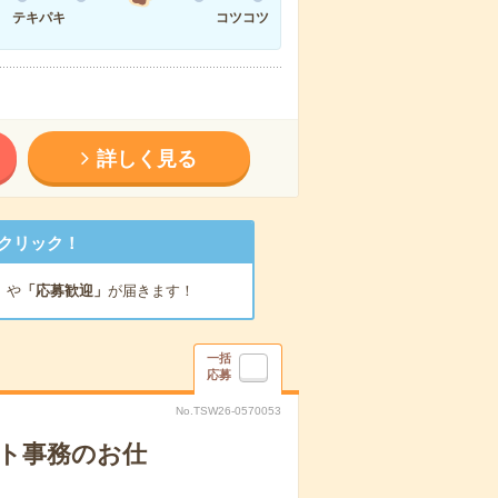
テキパキ
コツコツ
詳しく見る
クリック！
」
や
「応募歓迎」
が届きます！
一括
応募
No.TSW26-0570053
ート事務のお仕