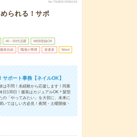
No.TSW26-0589103
じめられる！サポ
40～50代活躍
WEB登録OK
服装自由
職場が禁煙
派遣多
Word
！サポート事務【ネイルOK】
験は不問！未経験から応援します！同業
日130日！服装はカジュアルOK＊髪型
たの「やってみたい」を大切に、未来に
聞いてほしい方必見！夜間・土曜開催・