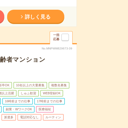
詳しく見る
一括
応募
No.MNPWW829673-39
高齢者マンション
新卒OK
10名以上の大量募集
複数名募集
0歳以上活躍
しゅふ歓迎
WEB登録OK
16時前までの仕事
17時前までの仕事
副業・WワークOK
医療福祉
派遣多
電話対応なし
ルーティン