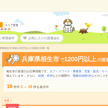
ヘル
エリア変更
た希望条件
お気に入りの派遣会社
庫県相生市 時給1200円以上の派遣の仕事一覧
兵庫県相生市
1200円以上
で
の派
相生市の派遣のお仕事情報です。
オフィスワーク・事務系
、
営業・販売・サー
揃えています。さらに、
短期
・
単発
などの期間や、
職種未経験OK
などのこだ
16
1
16
件中
～
件を表示中
未読