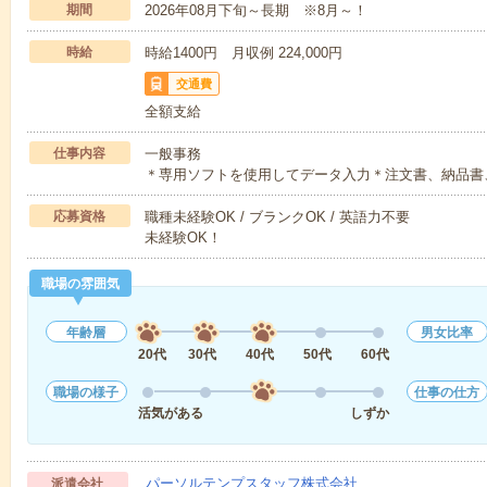
期間
2026年08月下旬～長期 ※8月～！
時給
時給1400円 月収例 224,000円
交通費
全額支給
仕事内容
一般事務
＊専用ソフトを使用してデータ入力＊注文書、納品書
応募資格
職種未経験OK / ブランクOK / 英語力不要
未経験OK！
職場の雰囲気
年齢層
男女比率
20代
30代
40代
50代
60代
職場の様子
仕事の仕方
活気がある
しずか
パーソルテンプスタッフ株式会社
派遣会社