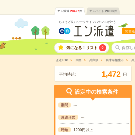
エン派遣
23427
件
エンバイト
28905
件
ちょうど良いワークライフバランスが叶う
関西版
気になる！リスト
0
保存し
派遣TOP
関西
兵庫県
兵庫県相生市
兵
,
1
4
7
2
平均時給:
円
設定中の検索条件
期間
---
派遣形式
---
時給
1200円以上