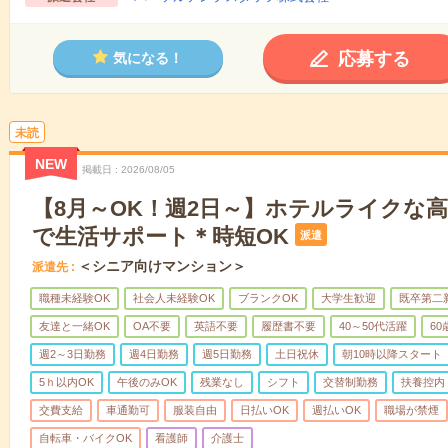
応募する
気になる！
未読
NEW
掲載日
2026/08/05
【8月～OK！週2日～】ホテルライクな
で生活サポート＊時短OK
派遣
＜シニア向けマンション＞
派遣先
職種未経験OK
社会人未経験OK
ブランクOK
大学生歓迎
既卒第二
友達と一緒OK
OA不要
英語不要
履歴書不要
40～50代活躍
6
週2～3日勤務
週4日勤務
週5日勤務
土日祝休
朝10時以降スタート
5ｈ以内OK
午後のみOK
残業なし
シフト
交替制勤務
扶養控内
交費支給
車通勤可
服装自由
日払いOK
週払いOK
職場が禁煙
自転車・バイクOK
看護師
介護士