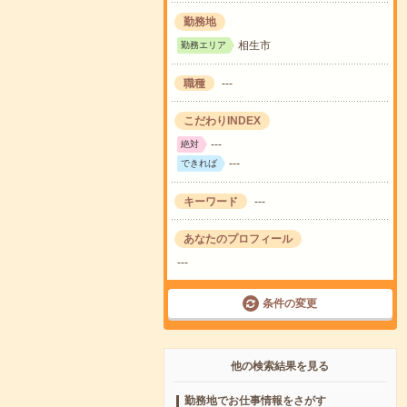
勤務地
相生市
勤務エリア
職種
---
こだわりINDEX
---
絶対
---
できれば
キーワード
---
あなたのプロフィール
---
条件の変更
他の検索結果を見る
勤務地でお仕事情報をさがす