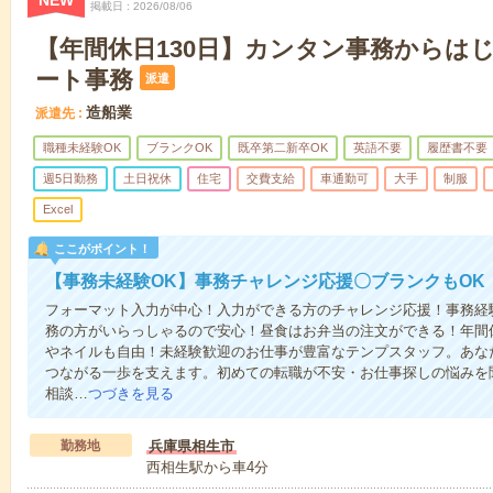
NEW
掲載日
2026/08/06
【年間休日130日】カンタン事務からは
ート事務
派遣
造船業
派遣先
職種未経験OK
ブランクOK
既卒第二新卒OK
英語不要
履歴書不要
週5日勤務
土日祝休
住宅
交費支給
車通勤可
大手
制服
Excel
ここがポイント！
【事務未経験OK】事務チャレンジ応援〇ブランクもOK
フォーマット入力が中心！入力ができる方のチャレンジ応援！事務経
務の方がいらっしゃるので安心！昼食はお弁当の注文ができる！年間休
やネイルも自由！未経験歓迎のお仕事が豊富なテンプスタッフ。あな
つながる一歩を支えます。初めての転職が不安・お仕事探しの悩みを
相談…
つづきを見る
勤務地
兵庫県相生市
西相生駅から車4分