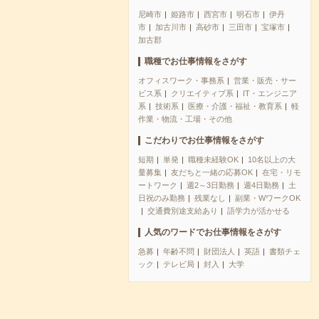
尼崎市
姫路市
西宮市
明石市
伊丹
市
加古川市
高砂市
三田市
宝塚市
加古郡
職種でお仕事情報をさがす
オフィスワーク・事務系
営業・販売・サー
ビス系
クリエイティブ系
IT・エンジニア
系
技術系
医療・介護・福祉・教育系
軽
作業・物流・工場・その他
こだわりでお仕事情報をさがす
短期
単発
職種未経験OK
10名以上の大
量募集
友だちと一緒の応募OK
在宅・リモ
ートワーク
週2～3日勤務
週4日勤務
土
日祝のみ勤務
残業なし
副業・WワークOK
交通費別途支給あり
語学力が活かせる
人気のワードでお仕事情報をさがす
急募
年齢不問
財団法人
英語
書類チェ
ック
テレビ局
封入
大学