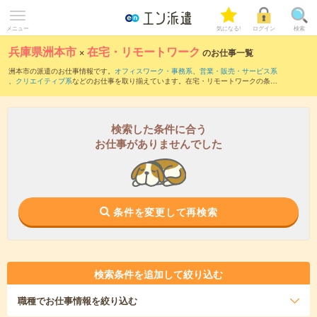
メニュー
気になる!
ログイン
検索
兵庫県洲本市
×
在宅・リモートワーク
のお仕事一覧
洲本市の派遣のお仕事情報です。
オフィスワーク・事務系
、
営業・販売・サービス系
、
クリエイティブ系
などのお仕事を取り揃えています。在宅・リモートワークの条件
の他に、
交通費別途支給あり
、
職種未経験OK
、
友だちと一緒の応募OK
などのこだわ
り条件も取り揃えています。
検索した条件に合う
お仕事がありませんでした
条件を変更して再検索
検索条件を追加して絞り込む
職種
でお仕事情報を絞り込む