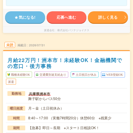
気になる!
応募へ進む
詳しく見る
派遣会社
株式会社パソナジョイナス
未読
掲載日
2026/07/31
月給22万円！洲本市！未経験OK！金融機関で
の窓口・後方事務
職種未経験OK
交通費別途支給あり
土日祝日が休み
WEB登録OK
派遣
兵庫県洲本市
勤務地
舞子駅からバス50分
月～金（土日祝休み）
曜日頻度
8:40～17:00 （実働7時間20分）休憩60分 ※残業少
時間
【急募】即日～長期 ※スタート日相談OK！
期間