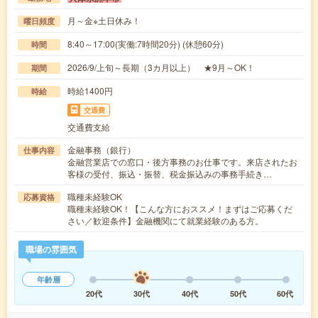
月～金※土日休み！
曜日頻度
8:40～17:00(実働:7時間20分) (休憩60分)
時間
2026/9/上旬～長期（3カ月以上） ★9月～OK！
期間
時給1400円
時給
交通費
交通費支給
金融事務（銀行）
仕事内容
金融営業店での窓口・後方事務のお仕事です。来店されたお
客様の受付、振込・振替、税金振込みの事務手続き…
職種未経験OK
応募資格
職種未経験OK！【こんな方におススメ！まずはご応募くだ
さい／歓迎条件】金融機関にて就業経験のある方。
職場の雰囲気
年齢層
20代
30代
40代
50代
60代