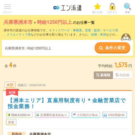
メニュー
気になる!
ログイン
検索
兵庫県洲本市
×
時給1250円以上
のお仕事一覧
洲本市の派遣のお仕事情報です。
オフィスワーク・事務系
、
営業・販売・サービス系
、
クリエイティブ系
などのお仕事を取り揃えています。さらに、
短期
・
単発
などの期
間や、
職種未経験OK
などのこだわり条件で絞り込んでいただけます。
条件の変更
兵庫県洲本市 / 時給1250円以上
4
1,575
全
件
平均時給:
円
時給順
新着順
未読
掲載日
2026/08/06
NEW
【洲本エリア】直雇用制度有り＊金融営業店で
預金業務！
職種未経験OK
交通費別途支給あり
土日祝日が休み
WEB登録OK
派遣
兵庫県洲本市
勤務地