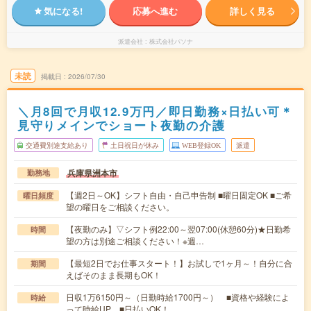
気になる!
応募へ進む
詳しく見る
派遣会社
株式会社パソナ
未読
掲載日
2026/07/30
＼月8回で月収12.9万円／即日勤務×日払い可＊
見守りメインでショート夜勤の介護
交通費別途支給あり
土日祝日が休み
WEB登録OK
派遣
兵庫県洲本市
勤務地
【週2日～OK】シフト自由・自己申告制 ■曜日固定OK ■ご希
曜日頻度
望の曜日をご相談ください。
【夜勤のみ】▽シフト例22:00～翌07:00(休憩60分)★日勤希
時間
望の方は別途ご相談ください！※週…
【最短2日でお仕事スタート！】お試しで1ヶ月～！自分に合
期間
えばそのまま長期もOK！
日収1万6150円～（日勤時給1700円～） ■資格や経験によ
時給
って時給UP ■日払いOK！