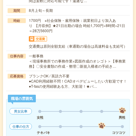
間は柔軟に対応可能です！遠慮な…
8月上旬～長期
期間
1700円 ※社会保険・雇用保険：就業初日より加入あ
時給
り 【月収例】★21日出勤の場合 時給1,700円×8時間×21日
＝28万5600円
交通費
交通費は原則全額支給（車通勤の場合は高速料金も支給可）
一般事務
仕事内容
＜現場事務所での事務作業+図面作成のオシゴト＞【事務業
務】〇安全書類の作成・整理〇新規入構者の手続き…
ブランクOK / 英語力不要
応募資格
●CAD利用経験不問！CADオペデビューしたい方歓迎です！
●T-fasの使用経験ある方、大歓迎！★パ…
職場の雰囲気
男女比率
女性
男性
仕事の仕方
テキパキ
コツコツ