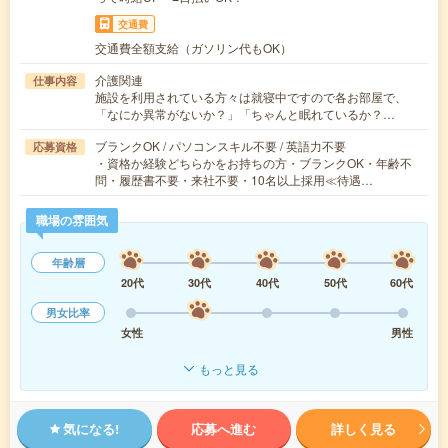
交通費
交通費全額支給（ガソリン代もOK）
介護関連
仕事内容
施設を利用されている方々は就寝中ですので各お部屋で、
「なにか異常がないか？」「ちゃんと眠れているか？…
ブランクOK / パソコンスキル不要 / 英語力不要
応募資格
・資格か経験どちらかをお持ちの方・ブランクOK・年齢不
問・履歴書不要・来社不要・10名以上採用≪待遇…
職場の雰囲気
年齢層
20代
30代
40代
50代
60代
男女比率
女性
男性
もっと見る
気になる!
応募へ進む
詳しく見る