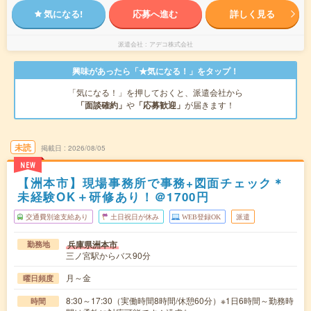
気になる!
応募へ進む
詳しく見る
派遣会社
アデコ株式会社
興味があったら「★気になる！」をタップ！
「気になる！」を押しておくと、派遣会社から
「面談確約」
や
「応募歓迎」
が届きます！
未読
掲載日
2026/08/05
NEW
【洲本市】現場事務所で事務+図面チェック＊
未経験OK＋研修あり！＠1700円
交通費別途支給あり
土日祝日が休み
WEB登録OK
派遣
兵庫県洲本市
勤務地
三ノ宮駅からバス90分
月～金
曜日頻度
8:30～17:30（実働時間8時間/休憩60分）※1日6時間～勤務時
時間