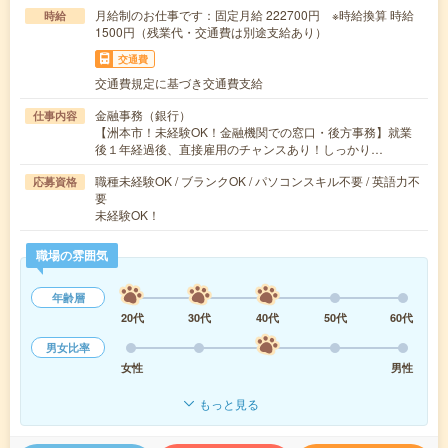
月給制のお仕事です：固定月給 222700円 ※時給換算 時給
時給
1500円（残業代・交通費は別途支給あり）
交通費
交通費規定に基づき交通費支給
金融事務（銀行）
仕事内容
【洲本市！未経験OK！金融機関での窓口・後方事務】就業
後１年経過後、直接雇用のチャンスあり！しっかり…
職種未経験OK / ブランクOK / パソコンスキル不要 / 英語力不
応募資格
要
未経験OK！
職場の雰囲気
年齢層
20代
30代
40代
50代
60代
男女比率
女性
男性
もっと見る