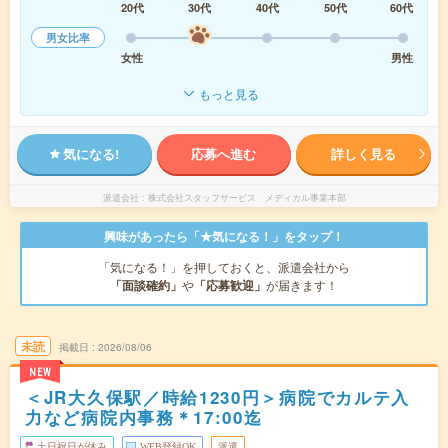
20代
30代
40代
50代
60代
男女比率
女性
男性
もっと見る
気になる!
応募へ進む
詳しく見る
派遣会社
株式会社スタッフサービス メディカル事業本部
興味があったら「★気になる！」をタップ！
「気になる！」を押しておくと、派遣会社から
「面談確約」
や
「応募歓迎」
が届きます！
未読
掲載日
2026/08/06
NEW
＜JR大久保駅／時給1230円＞病院でカルテ入
力など病院内事務＊17:00迄
土日祝日が休み
WEB登録OK
派遣