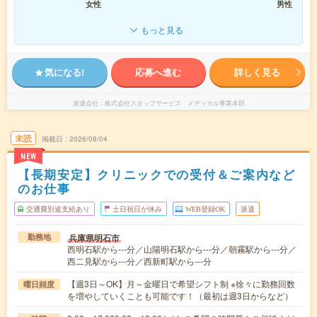
女性
男性
もっと見る
気になる!
応募へ進む
詳しく見る
派遣会社
株式会社スタッフサービス メディカル事業本部
未読
掲載日
2026/08/04
NEW
【長期安定】クリニックでの受付＆ご案内など
のお仕事
交通費別途支給あり
土日祝日が休み
WEB登録OK
派遣
兵庫県明石市
勤務地
西明石駅から---分／山陽明石駅から---分／朝霧駅から---分／
西二見駅から---分／西新町駅から---分
【週3日～OK】月～金曜日で希望シフト制 ※徐々に勤務回数
曜日頻度
を増やしていくことも可能です！（最初は週3日からなど）