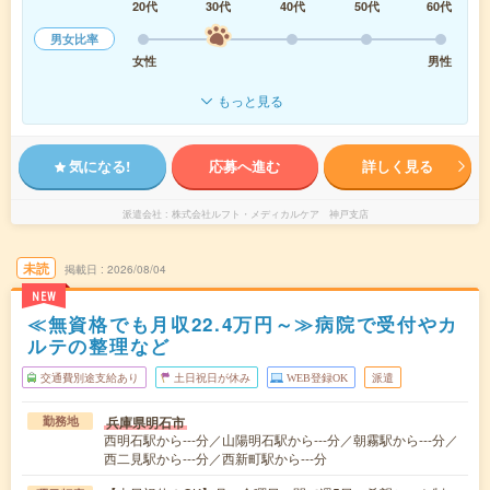
20代
30代
40代
50代
60代
男女比率
女性
男性
もっと見る
気になる!
応募へ進む
詳しく見る
派遣会社
株式会社ルフト・メディカルケア 神戸支店
未読
掲載日
2026/08/04
NEW
≪無資格でも月収22.4万円～≫病院で受付やカ
ルテの整理など
交通費別途支給あり
土日祝日が休み
WEB登録OK
派遣
兵庫県明石市
勤務地
西明石駅から---分／山陽明石駅から---分／朝霧駅から---分／
西二見駅から---分／西新町駅から---分