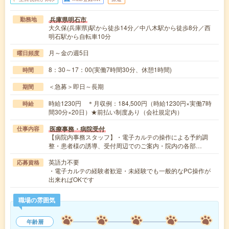
兵庫県明石市
勤務地
大久保(兵庫県)駅から徒歩14分／中八木駅から徒歩8分／西
明石駅から自転車10分
月～金の週5日
曜日頻度
8：30～17：00(実働7時間30分、休憩1時間)
時間
＜急募＞即日～長期
期間
時給1230円 ＊月収例：184,500円（時給1230円×実働7時
時給
間30分×20日）★前払い制度あり（会社規定内）
医療事務・病院受付
仕事内容
【病院内事務スタッフ】・電子カルテの操作による予約調
整・患者様の誘導、受付周辺でのご案内・院内の各部…
英語力不要
応募資格
・電子カルテの経験者歓迎・未経験でも一般的なPC操作が
出来ればOKです
職場の雰囲気
年齢層