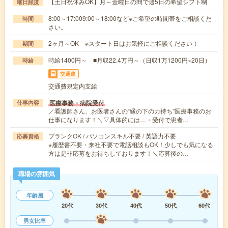
【土日祝休みOK】月～金曜日の間で週5日の希望シフト制
曜日頻度
8:00～17:009:00～18:00など※ご希望の時間帯をご相談くだ
時間
さい。
2ヶ月～OK ※スタート日はお気軽にご相談ください！
期間
時給1400円～ ■月収22.4万円～（日収1万1200円×20日）
時給
交通費
交通費規定内支給
医療事務・病院受付
仕事内容
／看護師さん、お医者さんの“縁の下の力持ち”医療事務のお
仕事になります！＼▽具体的には…・受付で患者…
ブランクOK / パソコンスキル不要 / 英語力不要
応募資格
※履歴書不要・来社不要で電話相談もOK！少しでも気になる
方は是非応募をお待ちしております！＼応募後の…
職場の雰囲気
年齢層
20代
30代
40代
50代
60代
男女比率