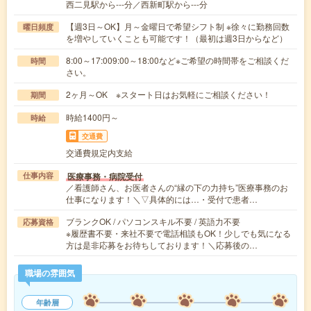
西二見駅から---分／西新町駅から---分
【週3日～OK】月～金曜日で希望シフト制 ※徐々に勤務回数
曜日頻度
を増やしていくことも可能です！（最初は週3日からなど）
8:00～17:009:00～18:00など※ご希望の時間帯をご相談くだ
時間
さい。
2ヶ月～OK ※スタート日はお気軽にご相談ください！
期間
時給1400円～
時給
交通費
交通費規定内支給
医療事務・病院受付
仕事内容
／看護師さん、お医者さんの“縁の下の力持ち”医療事務のお
仕事になります！＼▽具体的には…・受付で患者…
ブランクOK / パソコンスキル不要 / 英語力不要
応募資格
※履歴書不要・来社不要で電話相談もOK！少しでも気になる
方は是非応募をお待ちしております！＼応募後の…
職場の雰囲気
年齢層