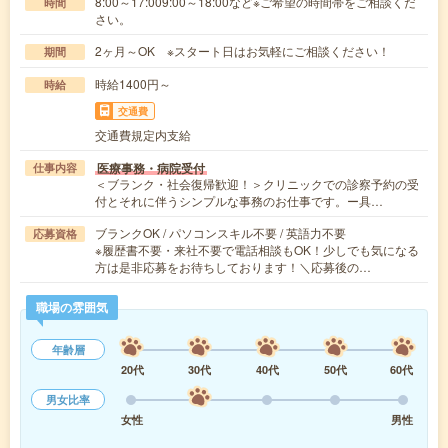
8:00～17:009:00～18:00など※ご希望の時間帯をご相談くだ
時間
さい。
2ヶ月～OK ※スタート日はお気軽にご相談ください！
期間
時給1400円～
時給
交通費
交通費規定内支給
医療事務・病院受付
仕事内容
＜ブランク・社会復帰歓迎！＞クリニックでの診察予約の受
付とそれに伴うシンプルな事務のお仕事です。ー具…
ブランクOK / パソコンスキル不要 / 英語力不要
応募資格
※履歴書不要・来社不要で電話相談もOK！少しでも気になる
方は是非応募をお待ちしております！＼応募後の…
職場の雰囲気
年齢層
20代
30代
40代
50代
60代
男女比率
女性
男性