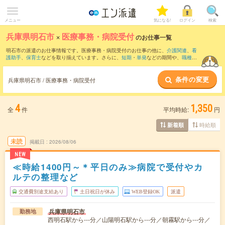
メニュー
気になる!
ログイン
検索
兵庫県明石市
×
医療事務・病院受付
のお仕事一覧
明石市の派遣のお仕事情報です。医療事務・病院受付のお仕事の他に、
介護関連
、
看
護助手
、
保育士
などを取り揃えています。さらに、
短期
・
単発
などの期間や、
職種未
経験OK
などのこだわり条件で絞り込んでいただけます。職種辞典：
医療事務・病院受
付のお仕事とは？とは？
条件の変更
兵庫県明石市 / 医療事務・病院受付
4
1,350
全
件
平均時給:
円
時給順
新着順
未読
掲載日
2026/08/06
NEW
≪時給1400円～＊平日のみ≫病院で受付やカ
ルテの整理など
交通費別途支給あり
土日祝日が休み
WEB登録OK
派遣
兵庫県明石市
勤務地
西明石駅から---分／山陽明石駅から---分／朝霧駅から---分／