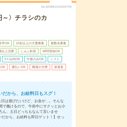
No.BAIB8110433GT06
0円～〉チラシのカ
新卒OK
10名以上の大量募集
複数名募集
0歳以上活躍
しゅふ歓迎
WEB登録OK
5ｈ以内OK
午後のみOK
シフト
OK
週払いOK
職場が分煙
派遣多
いだから、お給料日もスグ！
土日は遊びたいけど、お金が…。そんな
間で働けるので、午前中にサクッとお小
ろん、土日どっちもなんて言いませ
払いだから、お給料も即日ゲット！】せっ