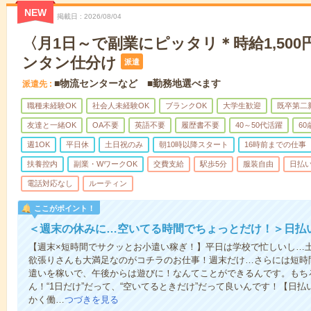
NEW
掲載日
2026/08/04
〈月1日～で副業にピッタリ＊時給1,50
ンタン仕分け
派遣
■物流センターなど ■勤務地選べます
派遣先
職種未経験OK
社会人未経験OK
ブランクOK
大学生歓迎
既卒第二
友達と一緒OK
OA不要
英語不要
履歴書不要
40～50代活躍
6
週1OK
平日休
土日祝のみ
朝10時以降スタート
16時前までの仕事
扶養控内
副業・WワークOK
交費支給
駅歩5分
服装自由
日払い
電話対応なし
ルーティン
ここがポイント！
＜週末の休みに…空いてる時間でちょっとだけ！＞日払
【週末×短時間でサクッとお小遣い稼ぎ！】平日は学校で忙しいし…
欲張りさんも大満足なのがコチラのお仕事！週末だけ…さらには短時
遣いを稼いで、午後からは遊びに！なんてことができるんです。もち
ん！“1日だけ”だって、“空いてるときだけ”だって良いんです！【日
かく働…
つづきを見る