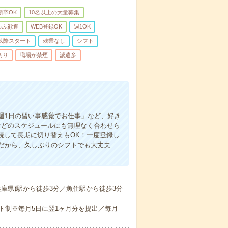
新卒OK
10名以上の大量募集
ゅふ歓迎
WEB登録OK
週1OK
時以降スタート
残業なし
シフト
あり
職場が禁煙
派遣多
週1日の習い事感覚でお仕事」など、好き
などのスケジュールにも無理なく合わせら
続して長期に切り替えもOK！一度登録し
だから、久しぶりのシフトでも大丈夫…
庫県)駅から徒歩3分／魚住駅から徒歩3分
ト制※毎月5日に翌1ヶ月分を提出／毎月