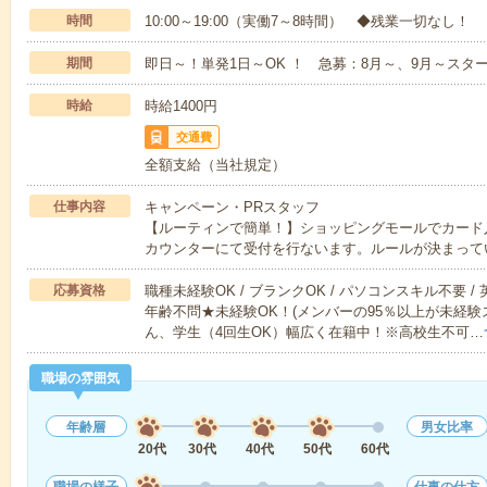
時間
10:00～19:00（実働7～8時間） ◆残業一切なし！
期間
即日～！単発1日～OK ！ 急募：8月～、9月～スタ
時給
時給1400円
交通費
全額支給（当社規定）
仕事内容
キャンペーン・PRスタッフ
【ルーティンで簡単！】ショッピングモールでカード
カウンターにて受付を行ないます。ルールが決まって
応募資格
職種未経験OK / ブランクOK / パソコンスキル不要 /
年齢不問★未経験OK！(メンバーの95％以上が未経
ん、学生（4回生OK）幅広く在籍中！※高校生不可…
職場の雰囲気
年齢層
男女比率
20代
30代
40代
50代
60代
職場の様子
仕事の仕方