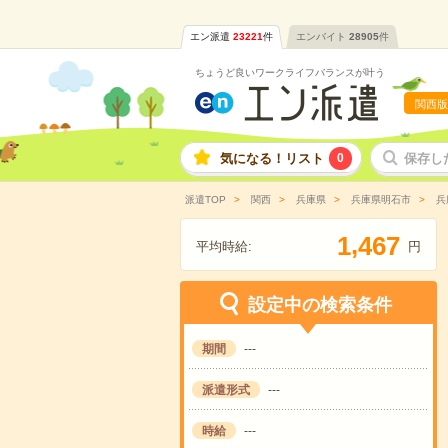
エン派遣
23221
件
エンバイト
28905
件
ちょうど良いワークライフバランスが叶う
関西版
気になる！リスト
0
保存し
派遣TOP
関西
兵庫県
兵庫県明石市
兵
,
1
4
6
7
平均時給:
円
設定中の検索条件
期間
---
派遣形式
---
時給
---