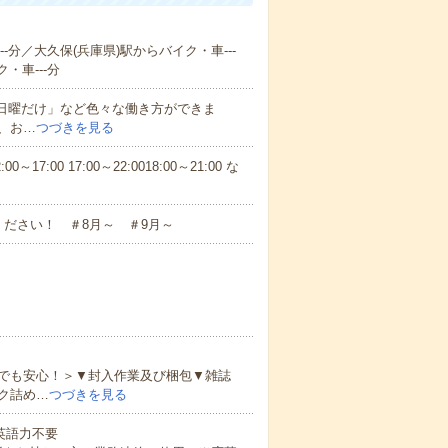
-分／大久保(兵庫県)駅からバイク・車---
・車---分
と日曜だけ」など色々な働き方ができま
、お…
つづきを見る
7:00 17:00～22:0018:00～21:00 な
ださい！ ＃8月～ ＃9月～
でも安心！＞▼封入作業及び梱包▼雑誌
ク詰め…
つづきを見る
 英語力不要