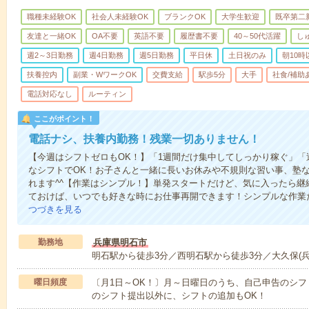
職種未経験OK
社会人未経験OK
ブランクOK
大学生歓迎
既卒第二
友達と一緒OK
OA不要
英語不要
履歴書不要
40～50代活躍
し
週2～3日勤務
週4日勤務
週5日勤務
平日休
土日祝のみ
朝10
扶養控内
副業・WワークOK
交費支給
駅歩5分
大手
社食/補助
電話対応なし
ルーティン
ここがポイント！
電話ナシ、扶養内勤務！残業一切ありません！
【今週はシフトゼロもOK！】「1週間だけ集中してしっかり稼ぐ」「
なシフトでOK！お子さんと一緒に長いお休みや不規則な習い事、塾
れます^^【作業はシンプル！】単発スタートだけど、気に入ったら継
ておけば、いつでも好きな時にお仕事再開できます！シンプルな作業
つづきを見る
勤務地
兵庫県明石市
明石駅から徒歩3分／西明石駅から徒歩3分／大久保(兵
曜日頻度
〔月1日～OK！〕月～日曜日のうち、自己申告のシフ
のシフト提出以外に、シフトの追加もOK！