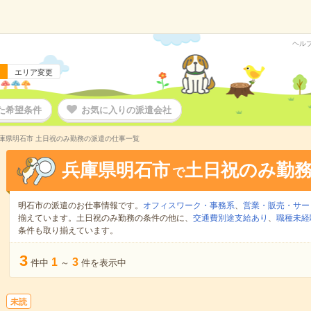
ヘル
エリア変更
た希望条件
お気に入りの派遣会社
庫県明石市 土日祝のみ勤務の派遣の仕事一覧
兵庫県明石市
土日祝のみ勤
で
明石市の派遣のお仕事情報です。
オフィスワーク・事務系
、
営業・販売・サー
揃えています。土日祝のみ勤務の条件の他に、
交通費別途支給あり
、
職種未経
条件も取り揃えています。
3
1
3
件中
～
件を表示中
未読