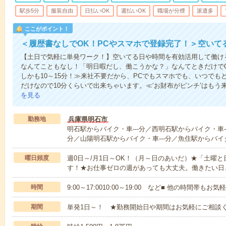
駅歩5分
服装自由
日払いOK
週払いOK
職場が分煙
派遣多
ここがポイント！
＜履歴書なしでOK！PCやスマホで登録完了！＞空いて
【土日で気軽に単発ワーク！】空いてる日や時間を有効活用して働け
なんてこともなし！「明日暇だし、働こうかな？」なんてときだけでO
しかも10～15分！≫来社不要だから、PCでもスマホでも、いつで
だけなので10分くらいで出来ちゃいます。≪‘お財布がピンチ’はもう
を見る
勤務地
兵庫県明石市
明石駅からバイク・車---分／西明石駅からバイク・車--
分／山陽明石駅からバイク・車---分／魚住駅からバイク
曜日頻度
週0日～/月1日～OK！（月～日のあいだ）★「土曜
す！★お仕事ゼロの週があっても大丈夫。働きたい日
時間
9:00～17:0010:00～19:00 など■ 他の時間帯も
期間
単発1日～！ ★勤務開始日や期間はお気軽にご相談く