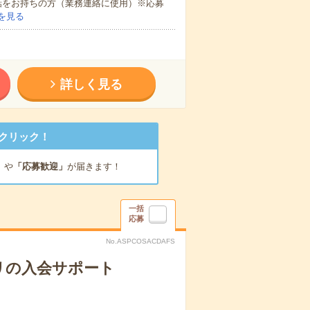
話をお持ちの方（業務連絡に使用）※応募
を見る
詳しく見る
クリック！
」
や
「応募歓迎」
が届きます！
一括
応募
No.ASPCOSACDAFS
リの入会サポート