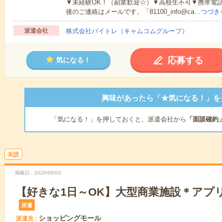
▼未経験OK！（副業歓迎☆）▼高校生不可▼携帯電
後のご連絡はメールです。「81100_info@ca…
つづき
派遣会社
株式会社バイトレ（キャムコムグループ）
応募する
気になる！
興味があったら「★気になる！」を
「気になる！」を押しておくと、派遣会社から
「面談確約
未読
掲載日
2026/08/03
【好きな1日～OK】大型商業施設＊アプ
派遣
ショッピングモール
派遣先