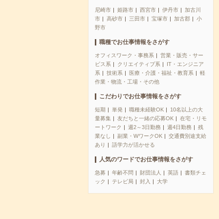
尼崎市
姫路市
西宮市
伊丹市
加古川
市
高砂市
三田市
宝塚市
加古郡
小
野市
職種でお仕事情報をさがす
オフィスワーク・事務系
営業・販売・サー
ビス系
クリエイティブ系
IT・エンジニア
系
技術系
医療・介護・福祉・教育系
軽
作業・物流・工場・その他
こだわりでお仕事情報をさがす
短期
単発
職種未経験OK
10名以上の大
量募集
友だちと一緒の応募OK
在宅・リモ
ートワーク
週2～3日勤務
週4日勤務
残
業なし
副業・WワークOK
交通費別途支給
あり
語学力が活かせる
人気のワードでお仕事情報をさがす
急募
年齢不問
財団法人
英語
書類チェ
ック
テレビ局
封入
大学