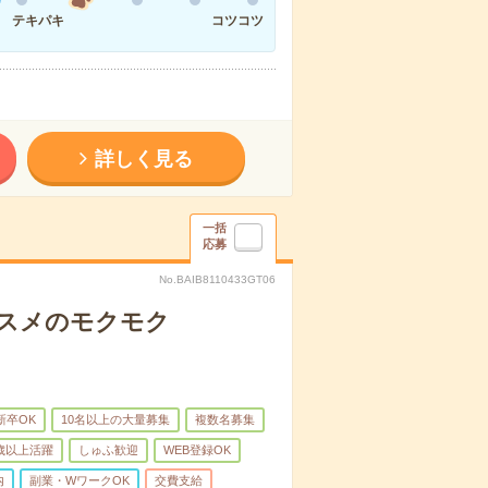
テキパキ
コツコツ
詳しく見る
一括
応募
No.BAIB8110433GT06
コスメのモクモク
新卒OK
10名以上の大量募集
複数名募集
0歳以上活躍
しゅふ歓迎
WEB登録OK
内
副業・WワークOK
交費支給