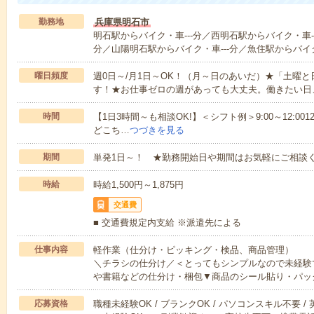
勤務地
兵庫県明石市
明石駅からバイク・車---分／西明石駅からバイク・車--
分／山陽明石駅からバイク・車---分／魚住駅からバイク
曜日頻度
週0日～/月1日～OK！（月～日のあいだ）★「土曜
す！★お仕事ゼロの週があっても大丈夫。働きたい日
時間
【1日3時間～も相談OK!】＜シフト例＞9:00～12:0012:00～1
どこち…
つづきを見る
期間
単発1日～！ ★勤務開始日や期間はお気軽にご相談く
時給
時給1,500円～1,875円
交通費
■ 交通費規定内支給 ※派遣先による
仕事内容
軽作業（仕分け・ピッキング・検品、商品管理）
＼チラシの仕分け／＜とってもシンプルなので未経験
や書籍などの仕分け・梱包▼商品のシール貼り・パッ
応募資格
職種未経験OK / ブランクOK / パソコンスキル不要 /