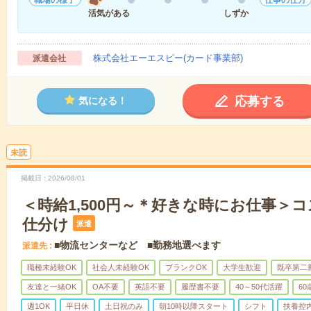
活気がある
しずか
株式会社エーエスピー(カード事業部)
派遣会社
応募する
気になる！
未読
掲載日
2026/08/01
＜時給1,500円～＊好きな時にお仕事＞
仕分け
派遣
■物流センターなど ■勤務地選べます
派遣先
職種未経験OK
社会人未経験OK
ブランクOK
大学生歓迎
既卒第二
友達と一緒OK
OA不要
英語不要
履歴書不要
40～50代活躍
6
週1OK
平日休
土日祝のみ
朝10時以降スタート
シフト
扶養控