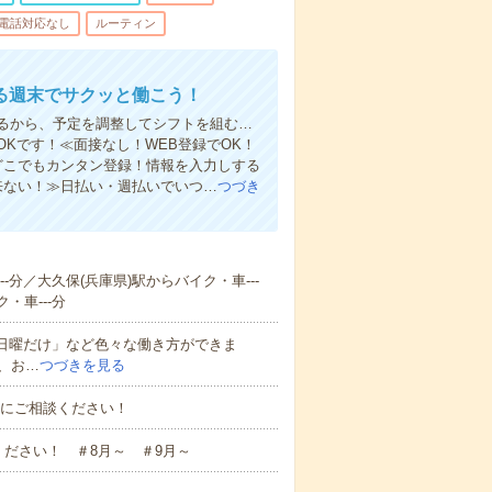
電話対応なし
ルーティン
る週末でサクッと働こう！
るから、予定を調整してシフトを組む…
Kです！≪面接なし！WEB登録でOK！
もどこでもカンタン登録！情報を入力しする
来ない！≫日払い・週払いでいつ…
つづき
-分／大久保(兵庫県)駅からバイク・車---
・車---分
と日曜だけ」など色々な働き方ができま
、お…
つづきを見る
お気軽にご相談ください！
ださい！ ＃8月～ ＃9月～