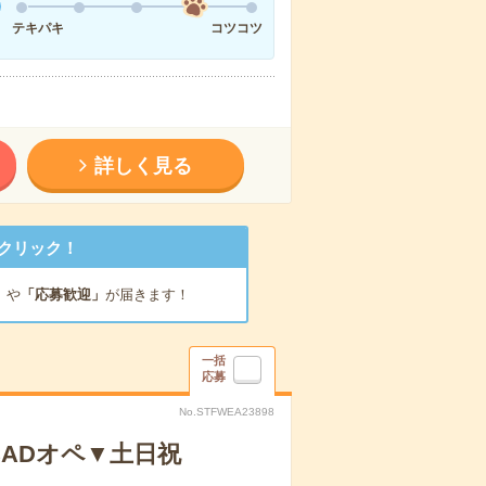
テキパキ
コツコツ
詳しく見る
クリック！
」
や
「応募歓迎」
が届きます！
一括
応募
No.STFWEA23898
CADオペ▼土日祝