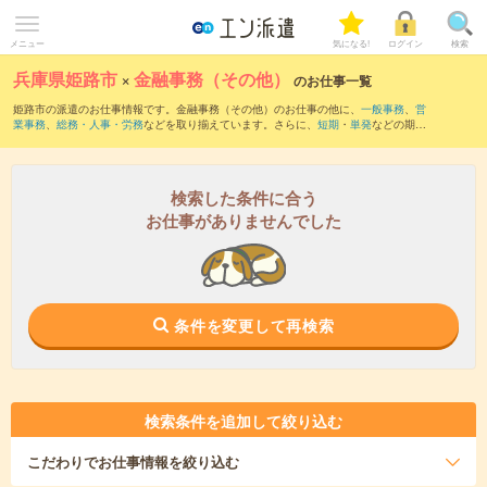
メニュー
気になる!
ログイン
検索
兵庫県姫路市
×
金融事務（その他）
のお仕事一覧
姫路市の派遣のお仕事情報です。金融事務（その他）のお仕事の他に、
一般事務
、
営
業事務
、
総務・人事・労務
などを取り揃えています。さらに、
短期
・
単発
などの期間
や、
職種未経験OK
などのこだわり条件で絞り込んでいただけます。
検索した条件に合う
お仕事がありませんでした
条件を変更して再検索
検索条件を追加して絞り込む
こだわり
でお仕事情報を絞り込む