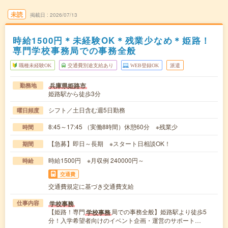
未読
掲載日
2026/07/13
時給1500円＊未経験OK＊残業少なめ＊姫路！
専門学校事務局での事務全般
職種未経験OK
交通費別途支給あり
WEB登録OK
派遣
兵庫県姫路市
勤務地
姫路駅から徒歩3分
シフト／土日含む週5日勤務
曜日頻度
8:45～17:45 （実働8時間）休憩60分 ※残業少
時間
【急募】即日～長期 ※スタート日相談OK！
期間
時給1500円 ※月収例 240000円～
時給
交通費
交通費規定に基づき交通費支給
学校事務
仕事内容
【姫路！専門
局での事務全般】姫路駅より徒歩5
学校事務
分！入学希望者向けのイベント企画・運営のサポート…