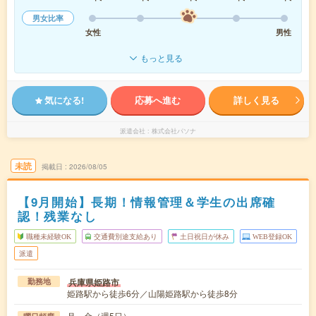
男女比率
女性
男性
もっと見る
気になる!
応募へ進む
詳しく見る
派遣会社
株式会社パソナ
未読
掲載日
2026/08/05
【9月開始】長期！情報管理＆学生の出席確
認！残業なし
職種未経験OK
交通費別途支給あり
土日祝日が休み
WEB登録OK
派遣
兵庫県姫路市
勤務地
姫路駅から徒歩6分／山陽姫路駅から徒歩8分
月～金（週5日）