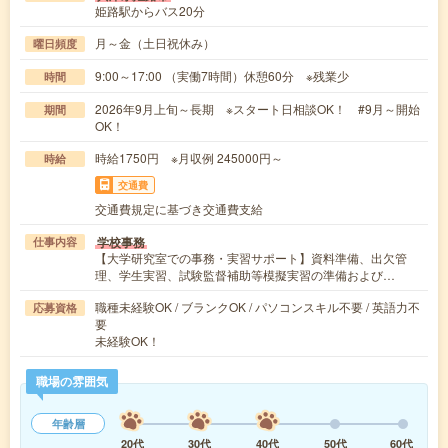
姫路駅からバス20分
月～金（土日祝休み）
曜日頻度
9:00～17:00 （実働7時間）休憩60分 ※残業少
時間
2026年9月上旬～長期 ※スタート日相談OK！ #9月～開始
期間
OK！
時給1750円 ※月収例 245000円～
時給
交通費
交通費規定に基づき交通費支給
学校事務
仕事内容
【大学研究室での事務・実習サポート】資料準備、出欠管
理、学生実習、試験監督補助等模擬実習の準備および…
職種未経験OK / ブランクOK / パソコンスキル不要 / 英語力不
応募資格
要
未経験OK！
職場の雰囲気
年齢層
20代
30代
40代
50代
60代