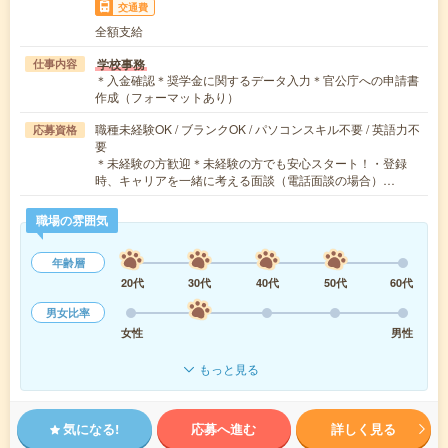
交通費
全額支給
学校事務
仕事内容
＊入金確認＊奨学金に関するデータ入力＊官公庁への申請書
作成（フォーマットあり）
職種未経験OK / ブランクOK / パソコンスキル不要 / 英語力不
応募資格
要
＊未経験の方歓迎＊未経験の方でも安心スタート！・登録
時、キャリアを一緒に考える面談（電話面談の場合）…
職場の雰囲気
年齢層
20代
30代
40代
50代
60代
男女比率
女性
男性
もっと見る
気になる!
応募へ進む
詳しく見る