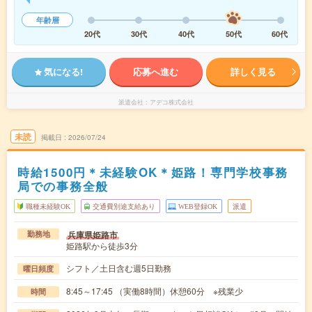
年齢層
20代
30代
40代
50代
60代
気になる!
応募へ進む
詳しく見る
派遣会社
アデコ株式会社
未読
掲載日
2026/07/24
時給1500円＊未経験OK＊姫路！専門学校事務
局での事務全般
職種未経験OK
交通費別途支給あり
WEB登録OK
派遣
兵庫県姫路市
勤務地
姫路駅から徒歩3分
シフト／土日含む週5日勤務
曜日頻度
8:45～17:45 （実働8時間）休憩60分 ※残業少
時間