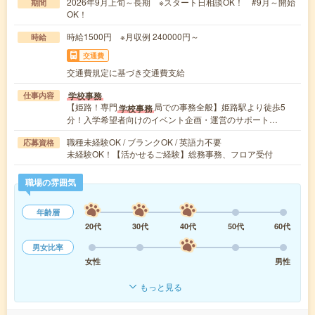
2026年9月上旬～長期 ※スタート日相談OK！ #9月～開始
期間
OK！
時給1500円 ※月収例 240000円～
時給
交通費
交通費規定に基づき交通費支給
学校事務
仕事内容
【姫路！専門
局での事務全般】姫路駅より徒歩5
学校事務
分！入学希望者向けのイベント企画・運営のサポート…
職種未経験OK / ブランクOK / 英語力不要
応募資格
未経験OK！【活かせるご経験】総務事務、フロア受付
職場の雰囲気
年齢層
20代
30代
40代
50代
60代
男女比率
女性
男性
もっと見る