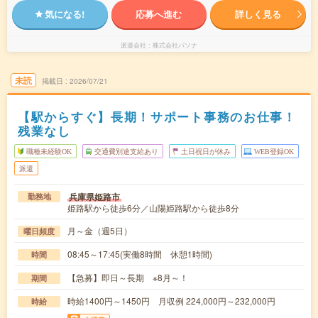
気になる!
応募へ進む
詳しく見る
派遣会社
株式会社パソナ
未読
掲載日
2026/07/21
【駅からすぐ】長期！サポート事務のお仕事！
残業なし
職種未経験OK
交通費別途支給あり
土日祝日が休み
WEB登録OK
派遣
兵庫県姫路市
勤務地
姫路駅から徒歩6分／山陽姫路駅から徒歩8分
月～金（週5日）
曜日頻度
08:45～17:45(実働8時間 休憩1時間)
時間
【急募】即日～長期 ※8月～！
期間
時給1400円～1450円 月収例 224,000円～232,000円
時給