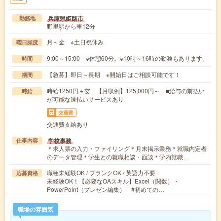
兵庫県姫路市
勤務地
野里駅から車12分
月～金 ※土日祝休み
曜日頻度
9:00～15:00 ※休憩60分。※10時～16時の勤務もあります。
時間
【急募】即日～長期 ※開始日はご相談可能です！
期間
時給1250円＋交 【月収例】125,000円～ ■給与の前払い
時給
が可能な速払いサービスあり
交通費
交通費支給あり
学校事務
仕事内容
＊求人票の入力・ファイリング＊月末掲示業務＊就職内定者
のデータ管理＊学生との就職相談・面談＊学内就職…
職種未経験OK / ブランクOK / 英語力不要
応募資格
未経験OK！【必要なOAスキル】Excel（関数）・
PowerPoint（プレゼン編集） #初めての…
職場の雰囲気