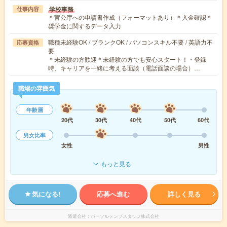
学校事務
仕事内容
＊官公庁への申請書作成（フォーマットあり）＊入金確認＊
奨学金に関するデータ入力
職種未経験OK / ブランクOK / パソコンスキル不要 / 英語力不
応募資格
要
＊未経験の方歓迎＊未経験の方でも安心スタート！・登録
時、キャリアを一緒に考える面談（電話面談の場合）…
職場の雰囲気
年齢層
20代
30代
40代
50代
60代
男女比率
女性
男性
もっと見る
気になる!
応募へ進む
詳しく見る
派遣会社
パーソルテンプスタッフ株式会社