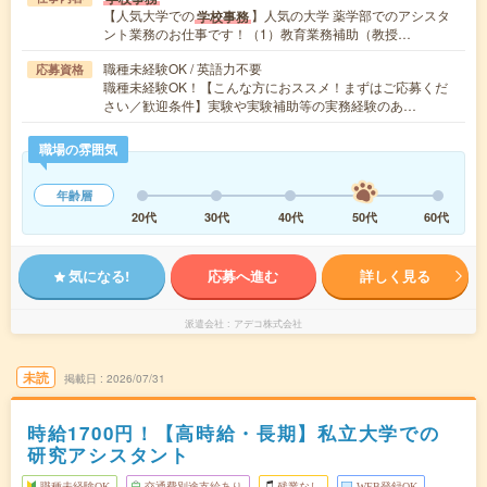
【人気大学での
】人気の大学 薬学部でのアシスタ
学校事務
ント業務のお仕事です！（1）教育業務補助（教授…
職種未経験OK / 英語力不要
応募資格
職種未経験OK！【こんな方におススメ！まずはご応募くだ
さい／歓迎条件】実験や実験補助等の実務経験のあ…
職場の雰囲気
年齢層
20代
30代
40代
50代
60代
気になる!
応募へ進む
詳しく見る
派遣会社
アデコ株式会社
未読
掲載日
2026/07/31
時給1700円！【高時給・長期】私立大学での
研究アシスタント
職種未経験OK
交通費別途支給あり
残業なし
WEB登録OK