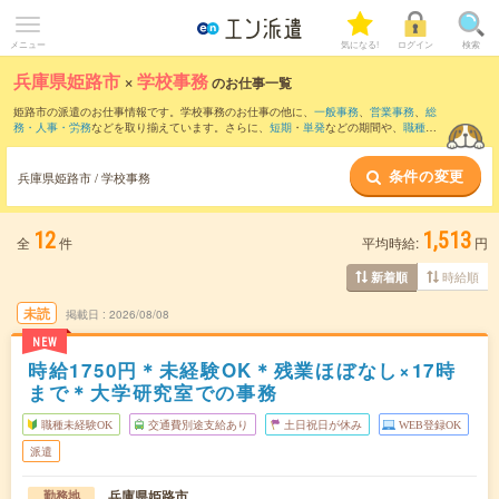
メニュー
気になる!
ログイン
検索
兵庫県姫路市
×
学校事務
のお仕事一覧
姫路市の派遣のお仕事情報です。学校事務のお仕事の他に、
一般事務
、
営業事務
、
総
務・人事・労務
などを取り揃えています。さらに、
短期
・
単発
などの期間や、
職種未
経験OK
などのこだわり条件で絞り込んでいただけます。職種辞典：
学校事務のお仕事
とは？とは？
条件の変更
兵庫県姫路市 / 学校事務
12
1,513
全
件
平均時給:
円
時給順
新着順
未読
掲載日
2026/08/08
NEW
時給1750円＊未経験OK＊残業ほぼなし×17時
まで＊大学研究室での事務
職種未経験OK
交通費別途支給あり
土日祝日が休み
WEB登録OK
派遣
兵庫県姫路市
勤務地