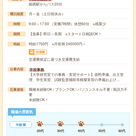
姫路駅からバス20分
月～金（土日祝休み）
曜日頻度
9:00～17:00 （実働7時間）休憩60分 ※残業少
時間
【急募】即日～長期 ※スタート日相談OK！
期間
時給1750円 ※月収例 245000円～
時給
交通費
交通費規定に基づき交通費支給
学校事務
仕事内容
【大学研究室での事務・実習サポート】資料準備、出欠管
理、学生実習、試験監督補助等模擬実習の準備および…
職種未経験OK / ブランクOK / パソコンスキル不要 / 英語力不
応募資格
要
未経験OK！
職場の雰囲気
年齢層
20代
30代
40代
50代
60代