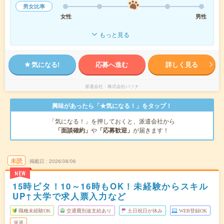
男女比率
女性
男性
もっと見る
気になる!
応募へ進む
詳しく見る
派遣会社
株式会社パソナ
興味があったら「★気になる！」をタップ！
「気になる！」を押しておくと、派遣会社から
「面談確約」
や
「応募歓迎」
が届きます！
未読
掲載日
2026/08/06
NEW
15時ピタ！10～16時もOK！未経験からスキル
UP↑大学で求人票入力など
職種未経験OK
交通費別途支給あり
土日祝日が休み
WEB登録OK
派遣