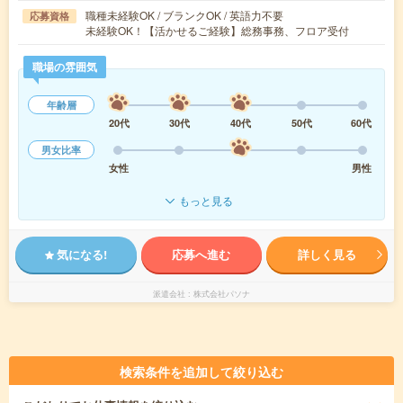
職種未経験OK / ブランクOK / 英語力不要
応募資格
未経験OK！【活かせるご経験】総務事務、フロア受付
職場の雰囲気
年齢層
20代
30代
40代
50代
60代
男女比率
女性
男性
もっと見る
気になる!
応募へ進む
詳しく見る
派遣会社
株式会社パソナ
検索条件を追加して絞り込む