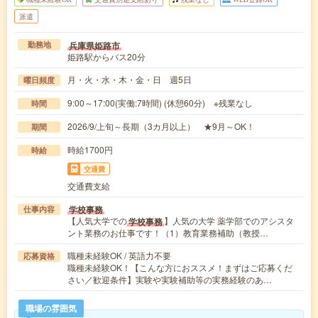
派遣
兵庫県姫路市
勤務地
姫路駅からバス20分
月・火・水・木・金・日 週5日
曜日頻度
9:00～17:00(実働:7時間) (休憩60分) ※残業なし
時間
2026/9/上旬～長期（3カ月以上） ★9月～OK！
期間
時給1700円
時給
交通費
交通費支給
学校事務
仕事内容
【人気大学での
】人気の大学 薬学部でのアシスタ
学校事務
ント業務のお仕事です！（1）教育業務補助（教授…
職種未経験OK / 英語力不要
応募資格
職種未経験OK！【こんな方におススメ！まずはご応募くだ
さい／歓迎条件】実験や実験補助等の実務経験のあ…
職場の雰囲気