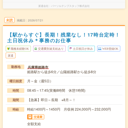
派遣会社
パーソルテンプスタッフ株式会社
未読
掲載日
2026/07/21
【駅からすぐ】長期！残業なし！17時台定時！
土日祝休み＊事務のお仕事
職種未経験OK
交通費別途支給あり
土日祝日が休み
WEB登録OK
派遣
兵庫県姫路市
勤務地
姫路駅から徒歩6分／山陽姫路駅から徒歩8分
月～金（週5日）
曜日頻度
08:45～17:45(実働8時間 休憩1時間)
時間
【急募】即日～長期 ※8月～！
期間
時給1400円～1450円 月収例 224,000円～232,000円
時給
交通費
全額支給