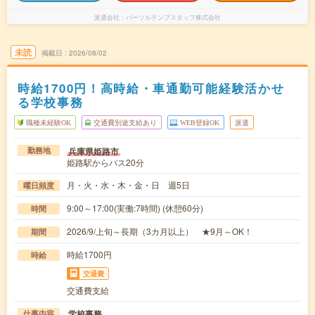
派遣会社
パーソルテンプスタッフ株式会社
未読
掲載日
2026/08/02
時給1700円！高時給・車通勤可能経験活かせ
る学校事務
職種未経験OK
交通費別途支給あり
WEB登録OK
派遣
兵庫県姫路市
勤務地
姫路駅からバス20分
月・火・水・木・金・日 週5日
曜日頻度
9:00～17:00(実働:7時間) (休憩60分)
時間
2026/9/上旬～長期（3カ月以上） ★9月～OK！
期間
時給1700円
時給
交通費
交通費支給
学校事務
仕事内容