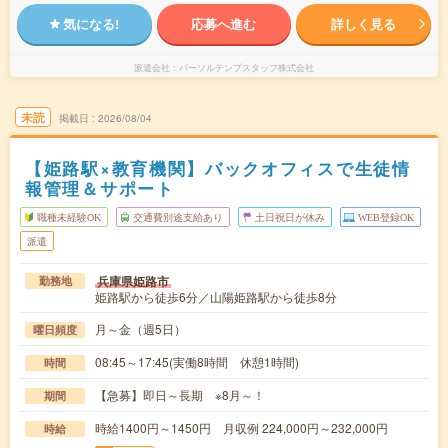
気になる!
応募へ進む
詳しく見る
派遣会社
パーソルテンプスタッフ株式会社
未読
掲載日
2026/08/04
【姫路駅×教育機関】バックオフィスで生徒情
報管理＆サポート
職種未経験OK
交通費別途支給あり
土日祝日が休み
WEB登録OK
派遣
兵庫県姫路市
勤務地
姫路駅から徒歩6分／山陽姫路駅から徒歩8分
月～金（週5日）
曜日頻度
08:45～17:45(実働8時間 休憩1時間)
時間
【急募】即日～長期 ※8月～！
期間
時給1400円～1450円 月収例 224,000円～232,000円
時給