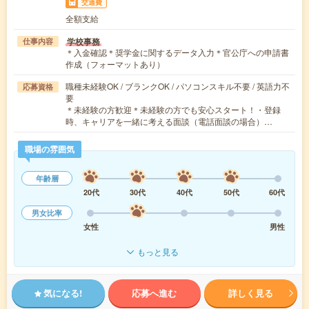
交通費
全額支給
学校事務
仕事内容
＊入金確認＊奨学金に関するデータ入力＊官公庁への申請書
作成（フォーマットあり）
職種未経験OK / ブランクOK / パソコンスキル不要 / 英語力不
応募資格
要
＊未経験の方歓迎＊未経験の方でも安心スタート！・登録
時、キャリアを一緒に考える面談（電話面談の場合）…
職場の雰囲気
年齢層
20代
30代
40代
50代
60代
男女比率
女性
男性
もっと見る
気になる!
応募へ進む
詳しく見る