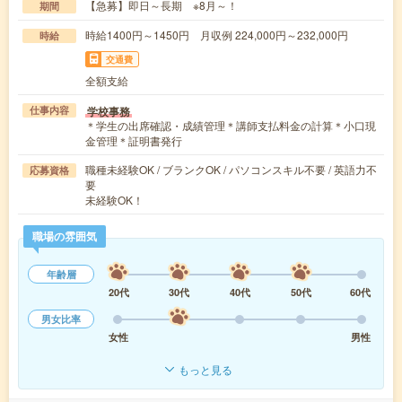
【急募】即日～長期 ※8月～！
期間
時給1400円～1450円 月収例 224,000円～232,000円
時給
交通費
全額支給
学校事務
仕事内容
＊学生の出席確認・成績管理＊講師支払料金の計算＊小口現
金管理＊証明書発行
職種未経験OK / ブランクOK / パソコンスキル不要 / 英語力不
応募資格
要
未経験OK！
職場の雰囲気
年齢層
20代
30代
40代
50代
60代
男女比率
女性
男性
もっと見る