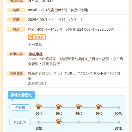
曜日頻度
08:45～17:45(実働8時間 休憩1時間)
時間
2026年09月上旬～長期 ※9月～！
期間
時給1400円～1450円 月収例 224,000円～232,000円
時給
交通費
全額支給
学校事務
仕事内容
＊学生の出席確認・成績管理＊講師支払料金の計算＊小口現
金管理＊証明書発行
職種未経験OK / ブランクOK / パソコンスキル不要 / 英語力不
応募資格
要
未経験OK！
職場の雰囲気
年齢層
20代
30代
40代
50代
60代
男女比率
女性
男性