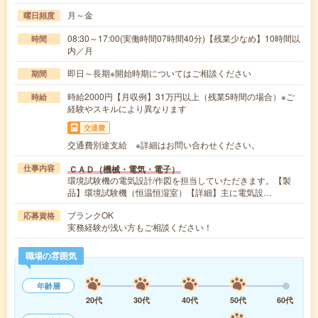
月～金
曜日頻度
08:30～17:00(実働時間07時間40分)【残業少なめ】10時間以
時間
内／月
即日～長期※開始時期についてはご相談ください
期間
時給2000円【月収例】31万円以上（残業5時間の場合）※ご
時給
経験やスキルにより異なります
交通費
交通費別途支給 ※詳細はお問い合わせください。
ＣＡＤ（機械・電気・電子）
仕事内容
環境試験機の電気設計/作図を担当していただきます。【製
品】環境試験機（恒温恒湿室）【詳細】主に電気設…
ブランクOK
応募資格
実務経験が浅い方もご相談ください！
職場の雰囲気
年齢層
20代
30代
40代
50代
60代