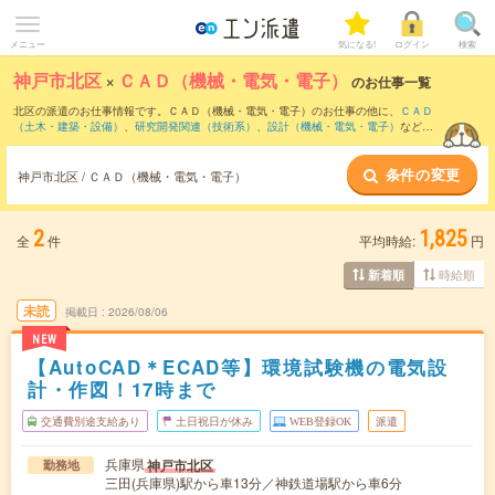
メニュー
気になる!
ログイン
検索
神戸市北区
×
ＣＡＤ（機械・電気・電子）
のお仕事一覧
北区の派遣のお仕事情報です。ＣＡＤ（機械・電気・電子）のお仕事の他に、
ＣＡＤ
（土木・建築・設備）
、
研究開発関連（技術系）
、
設計（機械・電気・電子）
などを
取り揃えています。さらに、
短期
・
単発
などの期間や、
職種未経験OK
などのこだわり
条件で絞り込んでいただけます。職種辞典：
ＣＡＤ（機械・電気・電子）のお仕事と
条件の変更
は？とは？
神戸市北区 / ＣＡＤ（機械・電気・電子）
2
1,825
全
件
平均時給:
円
時給順
新着順
未読
掲載日
2026/08/06
NEW
【AutoCAD＊ECAD等】環境試験機の電気設
計・作図！17時まで
交通費別途支給あり
土日祝日が休み
WEB登録OK
派遣
兵庫県
神戸市北区
勤務地
三田(兵庫県)駅から車13分／神鉄道場駅から車6分