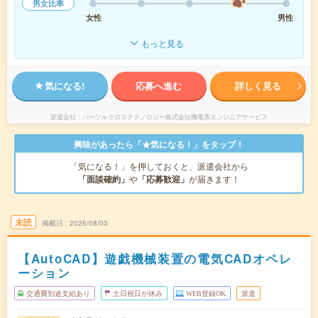
男女比率
女性
男性
もっと見る
気になる!
応募へ進む
詳しく見る
派遣会社
パーソルクロステクノロジー株式会社機電系エンジニアサービス
興味があったら「★気になる！」をタップ！
「気になる！」を押しておくと、派遣会社から
「面談確約」
や
「応募歓迎」
が届きます！
未読
掲載日
2026/08/03
【AutoCAD】遊戯機械装置の電気CADオペレ
ーション
交通費別途支給あり
土日祝日が休み
WEB登録OK
派遣