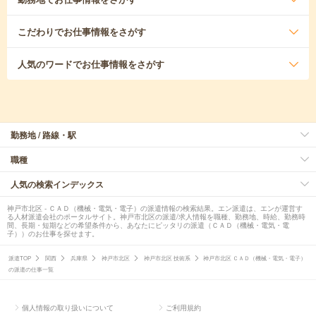
こだわり
でお仕事情報をさがす
人気のワード
でお仕事情報をさがす
勤務地 / 路線・駅
職種
人気の検索インデックス
神戸市北区 - ＣＡＤ（機械・電気・電子）の派遣情報の検索結果。エン派遣は、エンが運営す
る人材派遣会社のポータルサイト。神戸市北区の派遣/求人情報を職種、勤務地、時給、勤務時
間、長期・短期などの希望条件から、あなたにピッタリの派遣（ＣＡＤ（機械・電気・電
子））のお仕事を探せます。
派遣TOP
関西
兵庫県
神戸市北区
神戸市北区 技術系
神戸市北区 ＣＡＤ（機械・電気・電子）
の派遣の仕事一覧
個人情報の取り扱いについて
ご利用規約