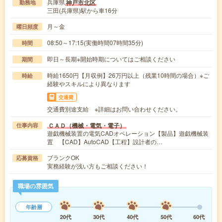
兵庫県
神戸市北区
勤務地
三田(兵庫県)駅から車16分
月～金
曜日頻度
08:50～17:15(実働時間07時間35分)
時間
即日～長期※開始時期についてはご相談ください
期間
時給1650円【月収例】26万円以上（残業10時間の場合）※ご
時給
経験やスキルにより異なります
交通費
交通費別途支給 ※詳細はお問い合わせください。
ＣＡＤ（機械・電気・電子）
仕事内容
遊戯機械装置の電気CADオペレーション【製品】遊戯機械装
置 【CAD】AutoCAD【工程】設計者の…
ブランクOK
応募資格
実務経験が浅い方もご相談ください！
職場の雰囲気
年齢層
20代
30代
40代
50代
60代