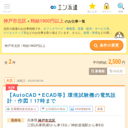
メニュー
気になる!
ログイン
検索
神戸市北区
×
時給1900円以上
のお仕事一覧
北区の派遣のお仕事情報です。
オフィスワーク・事務系
、
営業・販売・サービス系
、
クリエイティブ系
などのお仕事を取り揃えています。さらに、
短期
・
単発
などの期間
や、
職種未経験OK
などのこだわり条件で絞り込んでいただけます。
条件の変更
神戸市北区 / 時給1900円以上
2
2,500
全
件
平均時給:
円
時給順
新着順
未読
掲載日
2026/08/06
NEW
【AutoCAD＊ECAD等】環境試験機の電気設
計・作図！17時まで
交通費別途支給あり
土日祝日が休み
WEB登録OK
派遣
兵庫県
神戸市北区
勤務地
三田(兵庫県)駅から車13分／神鉄道場駅から車6分