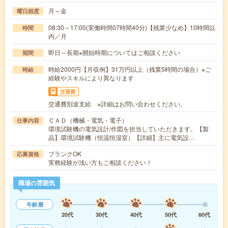
月～金
曜日頻度
08:30～17:00(実働時間07時間40分)【残業少なめ】10時間以
時間
内／月
即日～長期※開始時期についてはご相談ください
期間
時給2000円【月収例】31万円以上（残業5時間の場合）※ご
時給
経験やスキルにより異なります
交通費
交通費別途支給 ※詳細はお問い合わせください。
ＣＡＤ（機械・電気・電子）
仕事内容
環境試験機の電気設計/作図を担当していただきます。【製
品】環境試験機（恒温恒湿室）【詳細】主に電気設…
ブランクOK
応募資格
実務経験が浅い方もご相談ください！
職場の雰囲気
年齢層
20代
30代
40代
50代
60代