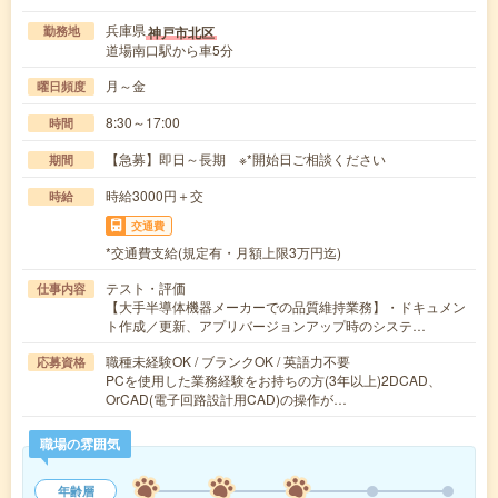
兵庫県
神戸市北区
勤務地
道場南口駅から車5分
月～金
曜日頻度
8:30～17:00
時間
【急募】即日～長期 ※*開始日ご相談ください
期間
時給3000円＋交
時給
交通費
*交通費支給(規定有・月額上限3万円迄)
テスト・評価
仕事内容
【大手半導体機器メーカーでの品質維持業務】・ドキュメン
ト作成／更新、アプリバージョンアップ時のシステ…
職種未経験OK / ブランクOK / 英語力不要
応募資格
PCを使用した業務経験をお持ちの方(3年以上)2DCAD、
OrCAD(電子回路設計用CAD)の操作が…
職場の雰囲気
年齢層