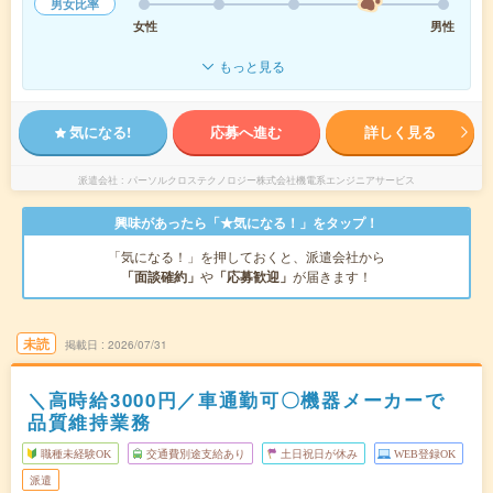
男女比率
女性
男性
もっと見る
気になる!
応募へ進む
詳しく見る
派遣会社
パーソルクロステクノロジー株式会社機電系エンジニアサービス
興味があったら「★気になる！」をタップ！
「気になる！」を押しておくと、派遣会社から
「面談確約」
や
「応募歓迎」
が届きます！
未読
掲載日
2026/07/31
＼高時給3000円／車通勤可〇機器メーカーで
品質維持業務
職種未経験OK
交通費別途支給あり
土日祝日が休み
WEB登録OK
派遣