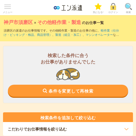
メニュー
気になる!
ログイン
検索
神戸市須磨区
×
その他軽作業・製造
のお仕事一覧
須磨区の派遣のお仕事情報です。その他軽作業・製造のお仕事の他に、
軽作業（仕分
け・ピッキング・検品、商品管理）
、
製造（組立・加工）
、
マシンオペレーター
など
を取り揃えています。さらに、
短期
・
単発
などの期間や、
職種未経験OK
などのこだわ
り条件で絞り込んでいただけます。
検索した条件に合う
お仕事がありませんでした
条件を変更して再検索
検索条件を追加して絞り込む
こだわり
でお仕事情報を絞り込む