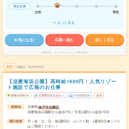
男女比率
女性
男性
もっと見る
気になる!
応募へ進む
詳しく見る
派遣会社
ヒューマンリソシア株式会社
未読
掲載日
2026/08/03
【須磨海浜公園】高時給1600円！人気リゾー
ト施設で広報のお仕事
職種未経験OK
交通費別途支給あり
WEB登録OK
派遣
兵庫県
神戸市須磨区
勤務地
須磨海浜公園駅から徒歩7分／月見山駅から徒歩10分
月～金・土・日・祝(週5日) ※シフト制 ※週休2日★シフト
曜日頻度
はご相談ください！