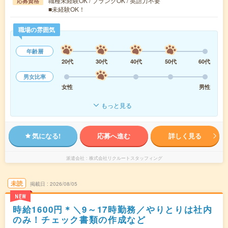
職種未経験OK / ブランクOK / 英語力不要
応募資格
■未経験OK！
職場の雰囲気
年齢層
20代
30代
40代
50代
60代
男女比率
女性
男性
もっと見る
気になる!
応募へ進む
詳しく見る
派遣会社
株式会社リクルートスタッフィング
未読
掲載日
2026/08/05
NEW
時給1600円＊＼9～17時勤務／やりとりは社内
のみ！チェック書類の作成など