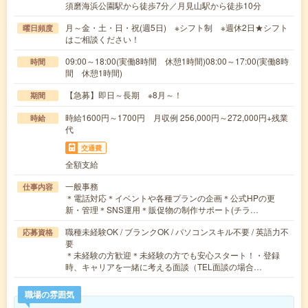
須磨海浜公園駅から徒歩7分／月見山駅から徒歩10分
月～金・土・日・祝(週5日) ※シフト制 ※週休2日★シフト
曜日頻度
はご相談ください！
09:00～18:00(実働8時間 休憩1時間)08:00～17:00(実働8時
時間
間 休憩1時間)
【急募】即日～長期 ※8月～！
期間
時給1600円～1700円 月収例 256,000円～272,000円+残業
時給
代
交通費
全額支給
一般事務
仕事内容
＊電話対応＊イベントや各種プランの企画＊公式HPの更
新・管理＊SNS運用＊販促物の制作サポート(チラ…
職種未経験OK / ブランクOK / パソコンスキル不要 / 英語力不
応募資格
要
＊未経験の方歓迎＊未経験の方でも安心スタート！・登録
時、キャリアを一緒に考える面談（TEL面談の場合…
職場の雰囲気