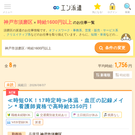
メニュー
気になる!
ログイン
検索
神戸市須磨区
×
時給1600円以上
のお仕事一覧
須磨区の派遣のお仕事情報です。
オフィスワーク・事務系
、
営業・販売・サービス系
、
クリエイティブ系
などのお仕事を取り揃えています。さらに、
短期
・
単発
などの期
間や、
職種未経験OK
などのこだわり条件で絞り込んでいただけます。
条件の変更
神戸市須磨区 / 時給1600円以上
8
1,756
全
件
平均時給:
円
時給順
新着順
未読
掲載日
2026/08/07
NEW
≪時短OK！17時定時≫体温・血圧の記録メイ
ン＊看護師資格で高時給2350円！
職種未経験OK
交通費別途支給あり
土日祝日が休み
残業なし
WEB登録OK
派遣
兵庫県
神戸市須磨区
勤務地