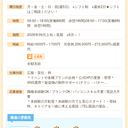
月～金・土・日・祝(週5日) ※シフト制 ※週休2日★シフト
曜日頻度
はご相談ください！
09:00～18:00(実働8時間 休憩1時間)08:00～17:00(実働8時
時間
間 休憩1時間)
2026年09月上旬～長期 ※9月～！
期間
時給1600円～1700円 月収例 256,000円～272,000円+残業
時給
代
交通費
全額支給
広報・宣伝・IR
仕事内容
＊イベントや各種プランの企画＊公式HPの更新・管理＊
SNS運用＊販促物の制作サポート(チラシ・バナー…
職種未経験OK / ブランクOK / パソコンスキル不要 / 英語力不
応募資格
要
＊未経験の方歓迎＊未経験の方でも安心スタート！・登録
時、キャリアを一緒に考える面談（TEL面談の場合…
職場の雰囲気