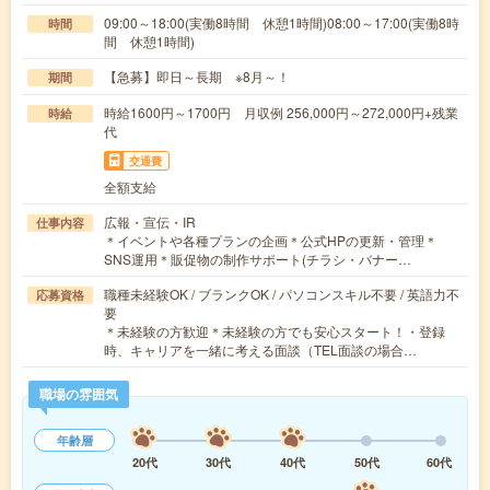
09:00～18:00(実働8時間 休憩1時間)08:00～17:00(実働8時
時間
間 休憩1時間)
【急募】即日～長期 ※8月～！
期間
時給1600円～1700円 月収例 256,000円～272,000円+残業
時給
代
交通費
全額支給
広報・宣伝・IR
仕事内容
＊イベントや各種プランの企画＊公式HPの更新・管理＊
SNS運用＊販促物の制作サポート(チラシ・バナー…
職種未経験OK / ブランクOK / パソコンスキル不要 / 英語力不
応募資格
要
＊未経験の方歓迎＊未経験の方でも安心スタート！・登録
時、キャリアを一緒に考える面談（TEL面談の場合…
職場の雰囲気
年齢層
20代
30代
40代
50代
60代