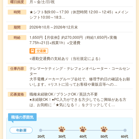
月～金/土/日/祝
曜日頻度
★シフト制9:00～17:30（休憩時間 12:00～12:45）※メイン
時間
シフト10:00～18:3…
2026年10月～2026年12月末
期間
1,650円【月収例】約270,000円（時給1,650円×実働
時給
7.75h×21日+残業1h）+交通費
交通費
○通勤交通費の支給あり（当社規定による）
テレマーケティング・テレフォンオペレーター・コールセン
仕事内容
ター
大手電機メーカーグループ会社で、修理予約日の確認をお願
いします。○リストに沿ってお客様や量販店等への…
職種未経験OK / ブランクOK / 英語力不要
応募資格
●未経験OK！●PC入力ができる方少しでもご興味がある方
は、お気軽に「★気になる！」をクリックしてく…
職場の雰囲気
年齢層
20代
30代
40代
50代
60代