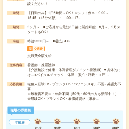
談ください！
【日勤のみ】1日6時間～OK！≪シフト例≫・9:00～
時間
15:45 （45分休憩）・11:00～17:…
2ヶ月～ ■ご応募から最短3日後に開始可能 8月～、9月ス
期間
タートもOK！
時給2350円～ ■週払いOK
時給
交通費
交通費全額支給
看護師・准看護師
仕事内容
【介護施設で健康・体調管理がメイン＊看護師】▼具体的に
は…○バイタルチェック 体温・脈拍・呼吸・血圧…
職種未経験OK / ブランクOK / パソコンスキル不要 / 英語力不
応募資格
要
≪履歴書不要≫・年齢不問（50代・60代の方も活躍中！）・
未経験OK・ブランクOK・看護師資格（准看…
職場の雰囲気
年齢層
20代
30代
40代
50代
60代