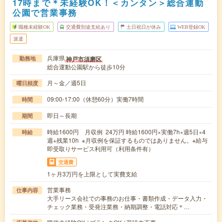
17時まで＊未経験OK！＜カンタン＞総合運動
公園で営業事務
職種未経験OK
交通費別途支給あり
土日祝日が休み
WEB登録OK
派遣
兵庫県
神戸市須磨区
勤務地
総合運動公園駅から徒歩10分
月～金／週5日
曜日頻度
09:00-17:00（休憩60分）実働7時間
時間
即日～長期
期間
時給1600円 月収例 24万円 時給1600円×実働7h×週5日×4
時給
週+残業10h ※月収例を保証するものではありません。※給与
即受取りサービス利用可（利用条件有）
交通費
1ヶ月3万円を上限として実費支給
営業事務
仕事内容
大手リース会社での事務のお仕事・書類作成・データ入力・
チェック業務・受発注業務・納期調整・電話対応＊…