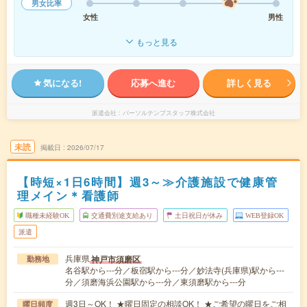
男女比率
女性
男性
もっと見る
気になる!
応募へ進む
詳しく見る
派遣会社
パーソルテンプスタッフ株式会社
未読
掲載日
2026/07/17
【時短×1日6時間】週3～≫介護施設で健康管
理メイン＊看護師
職種未経験OK
交通費別途支給あり
土日祝日が休み
WEB登録OK
派遣
兵庫県
神戸市須磨区
勤務地
名谷駅から---分／板宿駅から---分／妙法寺(兵庫県)駅から---
分／須磨海浜公園駅から---分／東須磨駅から---分
週3日～OK！ ★曜日固定の相談OK！ ★ご希望の曜日をご相
曜日頻度