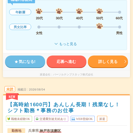
年齢層
20代
30代
40代
50代
60代
男女比率
女性
男性
もっと見る
気になる!
応募へ進む
詳しく見る
派遣会社
パーソルテンプスタッフ株式会社
未読
掲載日
2026/08/04
NEW
【高時給1600円】あんしん長期！残業なし！
シフト勤務＊事務のお仕事
職種未経験OK
交通費別途支給あり
WEB登録OK
派遣
兵庫県
神戸市須磨区
勤務地