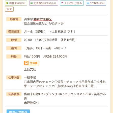
職種未経験OK
交通費別途支給あり
土日祝日が休み
WEB登録OK
派遣
兵庫県
神戸市須磨区
勤務地
総合運動公園駅から徒歩14分
月～金（週5日） ※土日祝休みです！
曜日頻度
09:00～17:00(実働7時間 休憩1時間)
時間
【急募】即日～長期 ※8月～！
期間
時給1600円 月収例 224,000円
時給
交通費
全額支給
一般事務
仕事内容
〇出荷内容のチェック〇伝票・チェック指示書作成〇点検結
果・データのチェック〇点検済みの証明書作成〇電…
職種未経験OK / ブランクOK / パソコンスキル不要 / 英語力不
応募資格
要
未経験OK！
職場の雰囲気