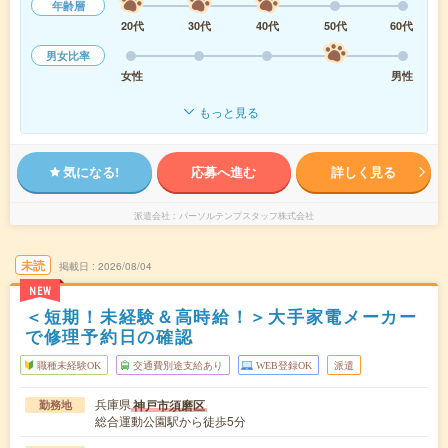
年齢層
20代
30代
40代
50代
60代
男女比率
女性
男性
もっと見る
気になる!
応募へ進む
詳しく見る
派遣会社
パーソルテンプスタッフ株式会社
未読
掲載日
2026/08/04
NEW
＜短期！未経験＆高時給！＞大手家電メーカー
で修理予約日の確認
職種未経験OK
交通費別途支給あり
WEB登録OK
派遣
兵庫県
神戸市須磨区
勤務地
総合運動公園駅から徒歩5分