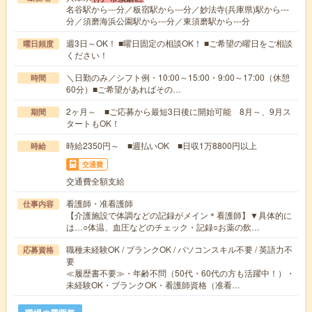
名谷駅から---分／板宿駅から---分／妙法寺(兵庫県)駅から---
分／須磨海浜公園駅から---分／東須磨駅から---分
週3日～OK！ ■曜日固定の相談OK！ ■ご希望の曜日をご相談
曜日頻度
ください！
＼日勤のみ／シフト例・10:00～15:00・9:00～17:00（休憩
時間
60分）■ご希望があればその…
2ヶ月～ ■ご応募から最短3日後に開始可能 8月～、9月ス
期間
タートもOK！
時給2350円～ ■週払いOK ■日収1万8800円以上
時給
交通費
交通費全額支給
看護師・准看護師
仕事内容
【介護施設で体調などの記録がメイン＊看護師】▼具体的に
は…○体温、血圧などのチェック・記録○お薬の飲…
職種未経験OK / ブランクOK / パソコンスキル不要 / 英語力不
応募資格
要
≪履歴書不要≫・年齢不問（50代・60代の方も活躍中！）・
未経験OK・ブランクOK・看護師資格（准看…