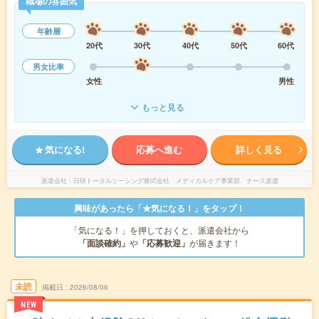
職場の雰囲気
年齢層
20代
30代
40代
50代
60代
男女比率
女性
男性
もっと見る
気になる!
応募へ進む
詳しく見る
派遣会社
日研トータルソーシング株式会社 メディカルケア事業部 ナース派遣
興味があったら「★気になる！」をタップ！
「気になる！」を押しておくと、派遣会社から
「面談確約」
や
「応募歓迎」
が届きます！
未読
掲載日
2026/08/06
NEW