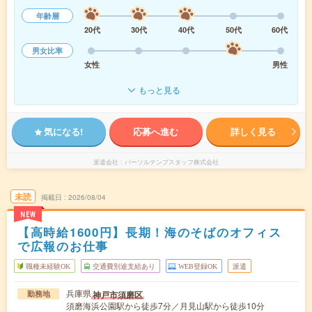
年齢層
20代
30代
40代
50代
60代
男女比率
女性
男性
もっと見る
気になる!
応募へ進む
詳しく見る
派遣会社
パーソルテンプスタッフ株式会社
未読
掲載日
2026/08/04
NEW
【高時給1600円】長期！海のそばのオフィス
で広報のお仕事
職種未経験OK
交通費別途支給あり
WEB登録OK
派遣
兵庫県
神戸市須磨区
勤務地
須磨海浜公園駅から徒歩7分／月見山駅から徒歩10分