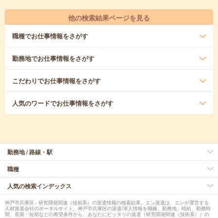
他の検索結果ページを見る
職種
でお仕事情報をさがす
勤務地
でお仕事情報をさがす
こだわり
でお仕事情報をさがす
人気のワード
でお仕事情報をさがす
勤務地 / 路線・駅
職種
人気の検索インデックス
神戸市兵庫区 - 研究開発関連（技術系）の派遣情報の検索結果。エン派遣は、エンが運営する
人材派遣会社のポータルサイト。神戸市兵庫区の派遣/求人情報を職種、勤務地、時給、勤務時
間、長期・短期などの希望条件から、あなたにピッタリの派遣（研究開発関連（技術系））の