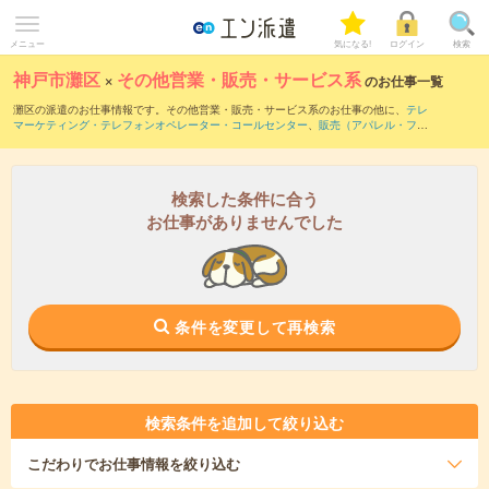
メニュー
気になる!
ログイン
検索
神戸市灘区
×
その他営業・販売・サービス系
のお仕事一覧
灘区の派遣のお仕事情報です。その他営業・販売・サービス系のお仕事の他に、
テレ
マーケティング・テレフォンオペレーター・コールセンター
、
販売（アパレル・ファ
ッション・コスメ）
、
営業・企画営業・ラウンダー
などを取り揃えています。さら
に、
短期
・
単発
などの期間や、
職種未経験OK
などのこだわり条件で絞り込んでいただ
けます。
検索した条件に合う
お仕事がありませんでした
条件を変更して再検索
検索条件を追加して絞り込む
こだわり
でお仕事情報を絞り込む