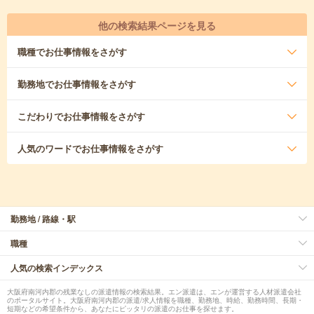
他の検索結果ページを見る
職種
でお仕事情報をさがす
勤務地
でお仕事情報をさがす
こだわり
でお仕事情報をさがす
人気のワード
でお仕事情報をさがす
勤務地 / 路線・駅
職種
人気の検索インデックス
大阪府南河内郡の残業なしの派遣情報の検索結果。エン派遣は、エンが運営する人材派遣会社
のポータルサイト。大阪府南河内郡の派遣/求人情報を職種、勤務地、時給、勤務時間、長期・
短期などの希望条件から、あなたにピッタリの派遣のお仕事を探せます。