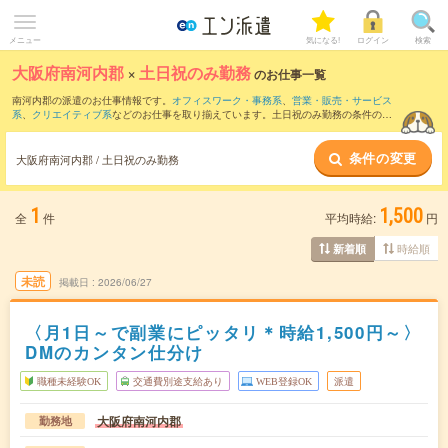
メニュー
気になる!
ログイン
検索
大阪府南河内郡
×
土日祝のみ勤務
のお仕事一覧
南河内郡の派遣のお仕事情報です。
オフィスワーク・事務系
、
営業・販売・サービス
系
、
クリエイティブ系
などのお仕事を取り揃えています。土日祝のみ勤務の条件の他
に、
交通費別途支給あり
、
職種未経験OK
、
友だちと一緒の応募OK
などのこだわり条
件も取り揃えています。
条件の変更
大阪府南河内郡 / 土日祝のみ勤務
1
1,500
全
件
平均時給:
円
時給順
新着順
未読
掲載日
2026/06/27
〈月1日～で副業にピッタリ＊時給1,500円～〉
DMのカンタン仕分け
職種未経験OK
交通費別途支給あり
WEB登録OK
派遣
大阪府南河内郡
勤務地