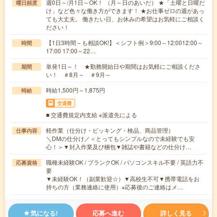
週0日～/月1日～OK！ （月～日のあいだ） ★「土曜と日曜だ
曜日頻度
け」など色々な働き方ができます！ ★お仕事ゼロの週があっ
ても大丈夫。 働きたい日、お休みの希望はお気軽にご相談く
ださい！
【1日3時間～も相談OK!】＜シフト例＞9:00～12:0012:00～
時間
17:00 17:00～22…
単発1日～！ ★勤務開始日や期間はお気軽にご相談くださ
期間
い！ ＃8月～ ＃9月～
時給1,500円～1,875円
時給
交通費
■ 交通費規定内支給 ※派遣先による
軽作業（仕分け・ピッキング・検品、商品管理）
仕事内容
＼DMの仕分け／＜とってもシンプルなので未経験でも安
心！＞▼封入作業及び梱包▼雑誌や書籍などの仕分け…
職種未経験OK / ブランクOK / パソコンスキル不要 / 英語力不
応募資格
要
▼未経験OK！（副業歓迎☆）▼高校生不可▼携帯電話をお
持ちの方（業務連絡に使用）※応募後のご連絡はメ…
気になる!
応募へ進む
詳しく見る